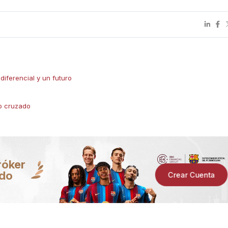
diferencial y un futuro
io cruzado
róker
ndo
Crear Cuenta