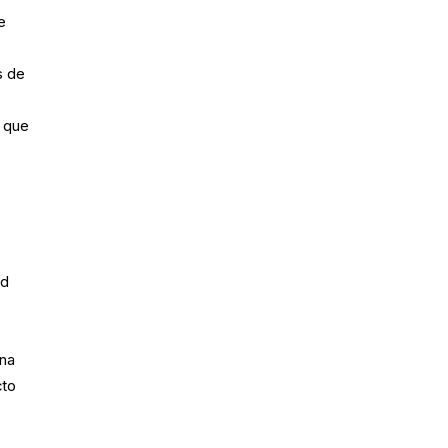
e
s de
s
s que
s
ad
una
cto