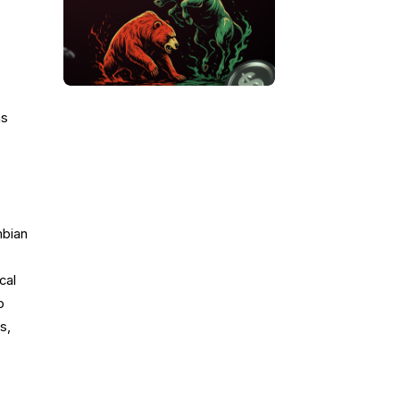
.
as
mbian
cal
o
s,