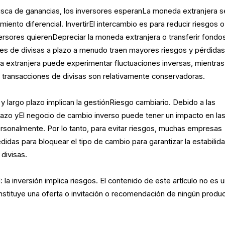
usca de ganancias, los inversores esperanLa moneda extranjera s
miento diferencial. InvertirEl intercambio es para reducir riesgos o
ersores quierenDepreciar la moneda extranjera o transferir fondo
ones de divisas a plazo a menudo traen mayores riesgos y pérdida
 extranjera puede experimentar fluctuaciones inversas, mientra
s transacciones de divisas son relativamente conservadoras.
y largo plazo implican la gestiónRiesgo cambiario. Debido a las
plazo yEl negocio de cambio inverso puede tener un impacto en la
sonalmente. Por lo tanto, para evitar riesgos, muchas empresas
idas para bloquear el tipo de cambio para garantizar la estabilid
 divisas.
la inversión implica riesgos. El contenido de este artículo no es 
onstituye una oferta o invitación o recomendación de ningún produ