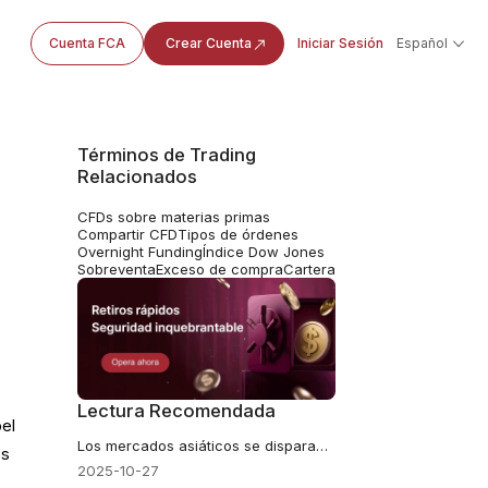
Cuenta FCA
Crear Cuenta
Iniciar Sesión
Español
Términos de Trading
Relacionados
CFDs sobre materias primas
Compartir CFD
Tipos de órdenes
Overnight Funding
Índice Dow Jones
Sobreventa
Exceso de compra
Cartera
Lectura Recomendada
el
Los mercados asiáticos se disparan antes de la reunión de Trump y Xi
os
2025-10-27