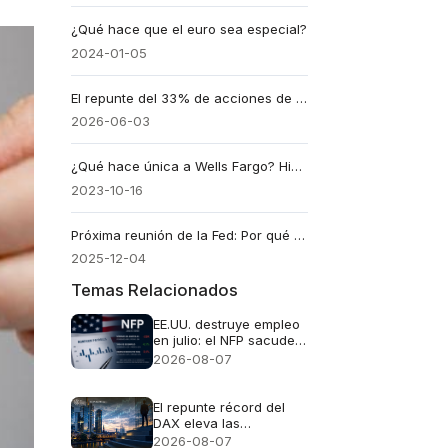
¿Qué hace que el euro sea especial?
2024-01-05
El repunte del 33% de acciones de Marvell sitúa la conectividad de la IA en el centro del debate multimillonario
2026-06-03
¿Qué hace única a Wells Fargo? Historia, datos y análisis
2023-10-16
Próxima reunión de la Fed: Por qué una pausa monetaria puede mover mercados
2025-12-04
Temas Relacionados
EE.UU. destruye empleo
en julio: el NFP sacude
al dólar y dispara al oro
2026-08-07
El repunte récord del
DAX eleva las
expectativas de
2026-08-07