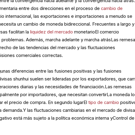
entre la convergencia hacia adelante y la convergencia hacia atrás
mentaria entre dos direcciones en el proceso de
cambio de
io internacional, las exportaciones e importaciones a menudo se
ecesita un cambio de moneda bidireccional. Frecuentes a largo y
as facilitan la
liquidez del mercado
monetarioEl comercio
 sin problemas. Además, marcha adelante y marcha atrásLas remes
recho de las tendencias del mercado y las fluctuaciones
isiones comerciales correctas.
nas diferencias entre las fusiones positivas y las fusiones
 divisas shunhui suelen ser lideradas por los exportadores, que ca
eraciones diarias y las necesidades de financiación.Las remesas
cipalmente por importadores, que necesitan convertirLa moneda lo
ar el precio de compra. En segundo lugarEl
tipo de cambio
positiv
a demanda.Y las fluctuaciones cambiarias en el mercado de divisa
ativo está más sujeto a la política económica interna yControl de