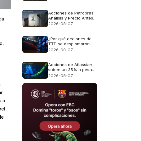
ganancias para las
acciones alemanas
Acciones de Petrobras:
Análisis y Precio Antes
da
del Reporte Financiero
2026-08-07
¿Por qué acciones de
o.
TTD se desplomaron
casi un 30%?
2026-08-07
Acciones de Atlassian
suben un 35% a pesar
de unas perspectivas
2026-08-07
de crecimiento del 13%
a
ar
s a
pel
de