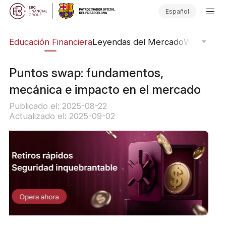
Español
ing
Educación Financiera
Leyendas del Mercado
Webinars
E
Puntos swap: fundamentos,
mecánica e impacto en el mercado
Publicado el: 2025-08-22
Actualizado el: 2025-09-02