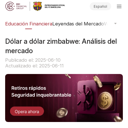
Español
ing
Educación Financiera
Leyendas del Mercado
Webinars
E
Dólar a dólar zimbabwe: Análisis del
mercado
Publicado el: 2025-06-10
Actualizado el: 2025-06-11