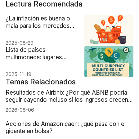
Lectura Recomendada
¿La inflación es buena o
mala para los mercados
financieros?
2025-08-29
Lista de países
multimoneda: lugares
donde se puede pagar en
más de una moneda
2025-11-19
Temas Relacionados
Resultados de Airbnb: ¿Por qué ABNB podría
seguir cayendo incluso si los ingresos crecen
un 16%?
2026-08-06
Acciones de Amazon caen: ¿qué pasa con el
gigante en bolsa?