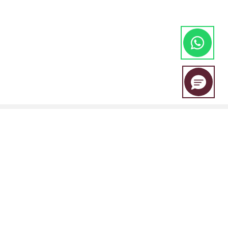
EBC Financial Group es una marca compartida por un grupo de
entidades que incluye:
EBC Financial Group (SVG) LLC está autorizada por la Autoridad de