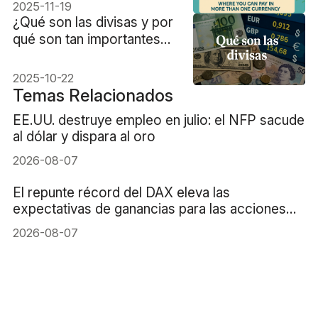
más de una moneda
2025-11-19
¿Qué son las divisas y por
qué son tan importantes
en la economía actual?
2025-10-22
Temas Relacionados
EE.UU. destruye empleo en julio: el NFP sacude
al dólar y dispara al oro
2026-08-07
El repunte récord del DAX eleva las
expectativas de ganancias para las acciones
alemanas
2026-08-07