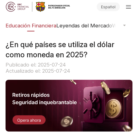
Español
ing
Educación Financiera
Leyendas del Mercado
Webinars
E
¿En qué países se utiliza el dólar
como moneda en 2025?
Publicado el: 2025-07-24
Actualizado el: 2025-07-24