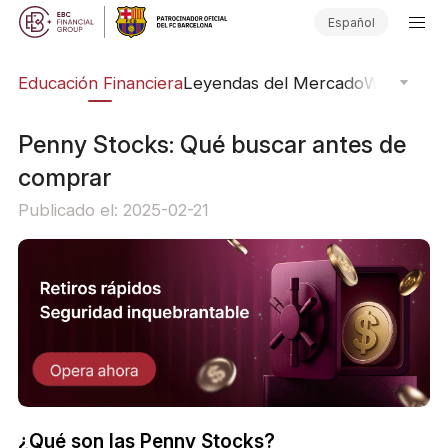
Español
ing
Educación Financiera
Leyendas del Mercado
Webinars
E
Penny Stocks: Qué buscar antes de
comprar
Publicado el: 2025-02-21
¿Qué son las Penny Stocks?