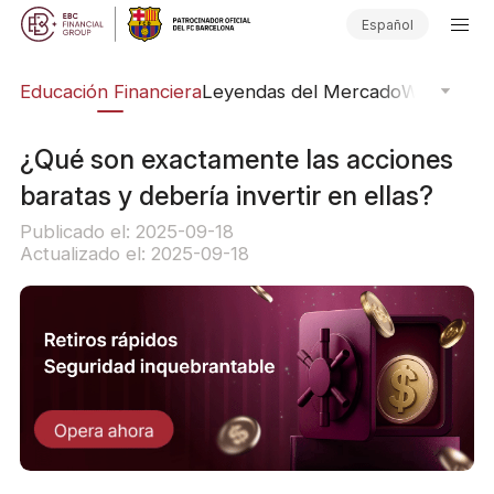
Español
ing
Educación Financiera
Leyendas del Mercado
Webinars
E
¿Qué son exactamente las acciones
baratas y debería invertir en ellas?
Publicado el: 2025-09-18
Actualizado el: 2025-09-18