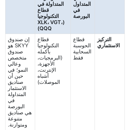
المتداول
المتداولة في
في
قطاع
البورصة
التكنولوجيا
(XLK، VGT،
QQQ)
التركيز
قطاع
قطاع
إن صندوق
الاستثماري
الحوسبة
التكنولوجيا
SKYY هو
السحابية
بأكمله
صندوق
فقط
(البرمجيات،
متخصص
الأجهزة،
وعالي
الإنترنت،
النمو؛ في
أشباه
حين أن
الموصلات)
صناديق
الاستثمار
المتداولة
في
البورصة
هي صناديق
متنوعة
ومتوازنة.