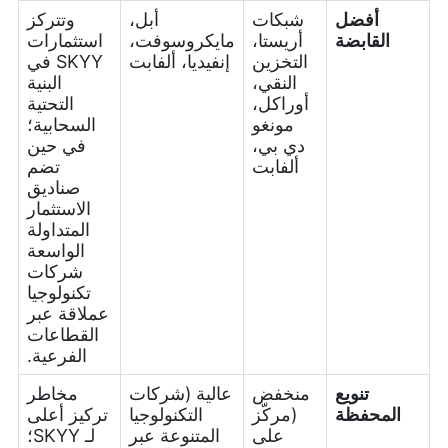
أفضل
شبكات
أبل،
وتتركز
القابضة
أريستا،
مايكروسوفت،
استثمارات
التخزين
إنفيديا، ألفابت
SKYY في
النقي،
البنية
أوراكل،
التحتية
مونغو
السحابية؛
دي بي،
في حين
ألفابت
تضم
صناديق
الاستثمار
المتداولة
الواسعة
شركات
تكنولوجيا
عملاقة عبر
القطاعات
الفرعية.
تنويع
منخفض
عالية (شركات
مخاطر
المحفظة
(مركّز
التكنولوجيا
تركيز أعلى
على
المتنوعة عبر
لـ SKYY؛