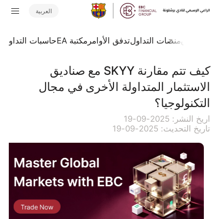
العربية
جلة السوق
منصات التداول
تدفق الأوامر
مكتبة EA
حاسبات التداول
ا
كيف تتم مقارنة SKYY مع صناديق
الاستثمار المتداولة الأخرى في مجال
التكنولوجيا؟
اريخ النشر: 2025-09-19
تاريخ التحديث: 2025-09-19