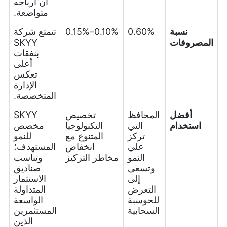
أن أرباحه
متواضعة.
نسبة
0.60%
0.10%–0.15%
تتمتع شركة
المصروفات
SKYY
بنفقات
أعلى
تعكس
الإدارة
المتخصصة.
أفضل
المحافظ
تخصيص
SKYY
استخدام
التي
التكنولوجيا
مخصص
تركز
المتنوع مع
للنمو
على
انخفاض
المستهدف؛
النمو
مخاطر التركيز
وتناسب
وتسعى
صناديق
إلى
الاستثمار
التعرض
المتداولة
للحوسبة
الواسعة
السحابية
المستثمرين
الذين