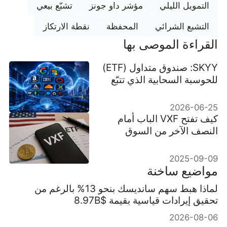
التمويل الليلي
مؤشر داو جونز
تشبّع بيعي
التشبع الشرائي
المحفظة
نقطة الارتكاز
القراءة الموصى بها
SKYY: صندوق متداول (ETF)
للحوسبة السحابية الذي تتبّع
كل موجة إنفاق على بنية تحتية
للذكاء الاصطناعي في عام
2026-06-25
2026
كيف تفتح VXF الباب أمام
النصف الآخر من السوق
الأمريكية
2025-09-09
مواضيع ساخنة
لماذا هبط سهم سانديسك بنحو 13% بالرغم من
تحقيق إيرادات قياسية بقيمة $8.97B
2026-08-06