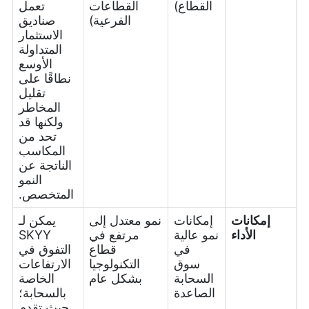
القطاع)
القطاعات
تعمل
الفرعية)
صناديق
الاستثمار
المتداولة
الأوسع
نطاقًا على
تقليل
المخاطر
ولكنها قد
تحد من
المكاسب
الناتجة عن
النمو
المتخصص.
إمكانات
إمكانات
نمو معتدل إلى
يمكن لـ
الأداء
نمو عالية
مرتفع في
SKYY
في
قطاع
التفوق في
سوق
التكنولوجيا
الارتفاعات
السحابة
بشكل عام
الخاصة
الصاعدة
بالسحابة؛
حيث تقدم