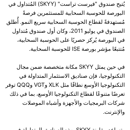
يُتيح صندوق "فيرست تراست" (SKYY) المُتداول في
البورصة للحوسبة السحابية للمستثمرين فرصةً
مُستهدفةً لقطاع الحوسبة السحابية سريع النمو. أُطلق
الصندوق في يوليو 2011، وكان أول صندوق مُتداول
في البورصة يُركز حصريًا على الحوسبة السحابية،
مُتتبعًا مؤشر بورصة ISE للحوسبة السحابية.
في حين يمثل SKYY مكانة متخصصة ضمن مجال
التكنولوجيا، فإن صناديق الاستثمار المتداولة في
التكنولوجيا الأوسع نطاقًا مثل XLK وVGT وQQQ توفر
تعرضًا متنوعًا لقطاع التكنولوجيا الأوسع، بما في ذلك
شركات البرمجيات والأجهزة وأشباه الموصلات
والإنترنت.
وتساعد مقارنة SKYY بهذه الصناديق المتداولة في