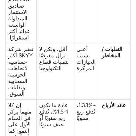
صناديق
الاستثمار
المتداولة
الواسعة
عوائد أكثر
استقرارًا.
التقلبات /
أعلى
أقل، ولكن لا
تعتبر شركة
المخاطر
بسبب
يزال معرضًا
SKYY أكثر
الحيازات
لتقلبات قطاع
حساسية
المركزة
التكنولوجيا
لاتجاهات
الحوسبة
السحابية
وتقلبات
السوق.
عائد الأرباح
~1.33%،
عادة ما تكون
إن كلا
تُدفع ربع
1-1.5%، تُدفع
منهما يركز
سنويًا
ربع سنويًا أو
في المقام
نصف سنويًا
الأول على
النمو؛ كما