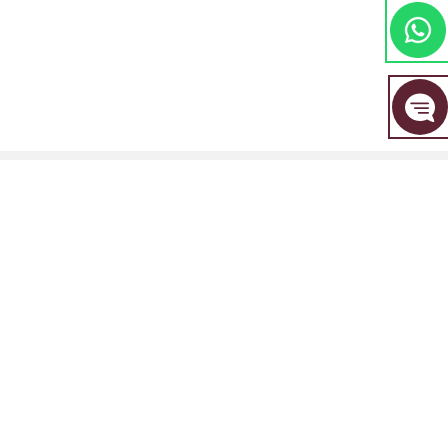
مجموعة EBC المالية هي علامة تجارية مشتركة بين مجموعة من الكيانات المنفصلة، ​​
كل منها مرخصة ومنظمة من قبل سلطتها المالية المعنية.
EBC Financial Group (SVG) LLC: مرخصة من قبل هيئة الخدمات المالية في سانت
فينسنت وجزر غرينادين (SVGFSA). رقم تسجيل الشركة: 353 LLC 2020. العنوان
المسجل: Euro House, Richmond Hill Road, Kingstown, VC0100, St. Vincent
and the Grenadines.