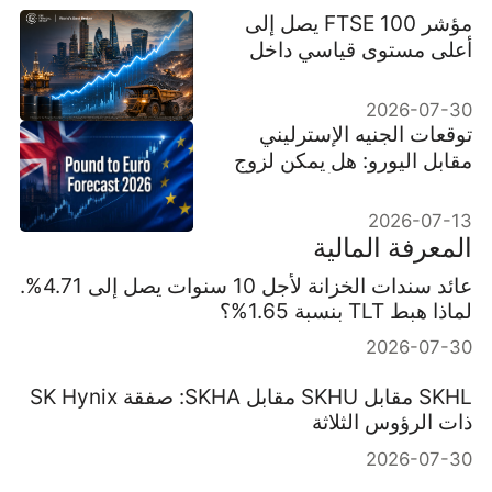
مؤشر FTSE 100 يصل إلى
أعلى مستوى قياسي داخل
الجلسة عند 10,951 بقيادة
أسهم النفط
2026-07-30
توقعات الجنيه الإسترليني
مقابل اليورو: هل يمكن لزوج
GBP/EUR كسر أعلى
مستوياته في 2026؟
2026-07-13
المعرفة المالية
عائد سندات الخزانة لأجل 10 سنوات يصل إلى 4.71%.
لماذا هبط TLT بنسبة 1.65%؟
2026-07-30
SKHL مقابل SKHU مقابل SKHA: صفقة SK Hynix
ذات الرؤوس الثلاثة
2026-07-30