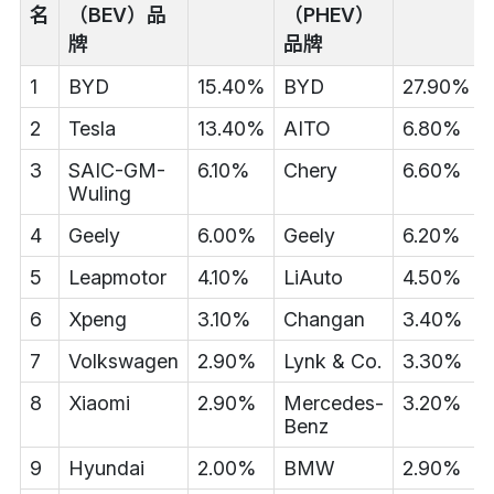
名
（BEV）品
（PHEV）
牌
品牌
1
BYD
15.40%
BYD
27.90%
2
Tesla
13.40%
AITO
6.80%
3
SAIC-GM-
6.10%
Chery
6.60%
Wuling
4
Geely
6.00%
Geely
6.20%
5
Leapmotor
4.10%
LiAuto
4.50%
6
Xpeng
3.10%
Changan
3.40%
7
Volkswagen
2.90%
Lynk & Co.
3.30%
8
Xiaomi
2.90%
Mercedes-
3.20%
Benz
9
Hyundai
2.00%
BMW
2.90%