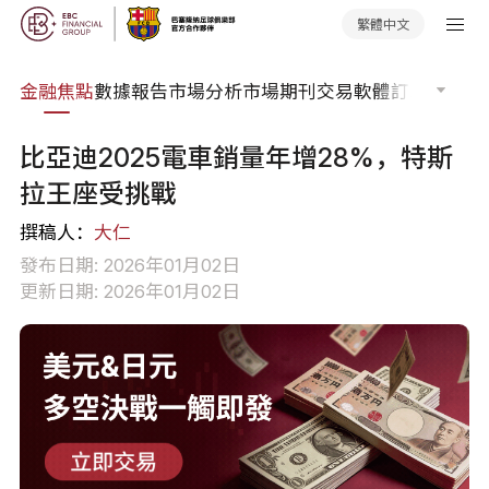
繁體中文
課程
金融焦點
數據報告
市場分析
市場期刊
交易軟體
訂單流
EA 
比亞迪2025電車銷量年增28%，特斯
拉王座受挑戰
撰稿人：
大仁
發布日期: 2026年01月02日
更新日期: 2026年01月02日