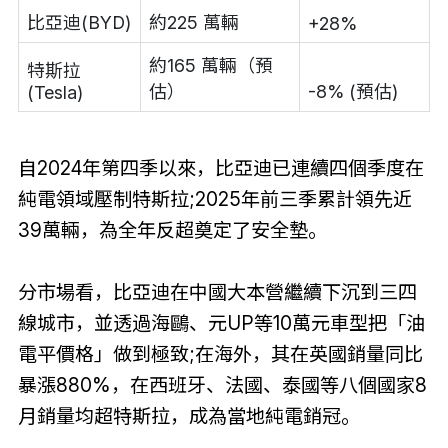
比亞迪(BYD)
約225 萬輛
+28%
約165 萬輛（預
特斯拉
估）
-8% (預估)
(Tesla)
自2024年第四季以來，比亞迪已連續四個季度在
純電領域壓制特斯拉;2025年前三季累計領先近
39萬輛，為全年反超奠定了安全墊。
分市場看，比亞迪在中國大本營繼續下沉到三四
線城市，並透過海鷗、元UP等10萬元車型把「油
電平價格」做到極致;在海外，其在英國銷量同比
暴漲880%，在西班牙、法國、泰國等八個國家8
月銷量均超特斯拉，成為當地純電銷冠。