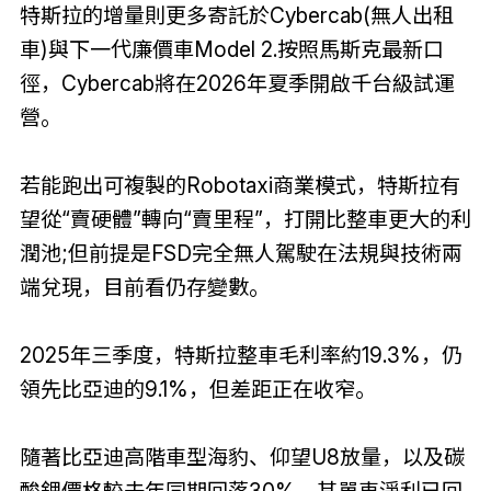
特斯拉的增量則更多寄託於Cyber​​cab(無人出租
車)與下一代廉價車Model 2.按照馬斯克最新口
徑，Cyber​​cab將在2026年夏季開啟千台級試運
營。
若能跑出可複製的Robotaxi商業模式，特斯拉有
望從“賣硬體”轉向“賣里程”，打開比整車更大的利
潤池;但前提是FSD完全無人駕駛在法規與技術兩
端兌現，目前看仍存變數。
2025年三季度，特斯拉整車毛利率約19.3%，仍
領先比亞迪的9.1%，但差距正在收窄。
隨著比亞迪高階車型海豹、仰望U8放量，以及碳