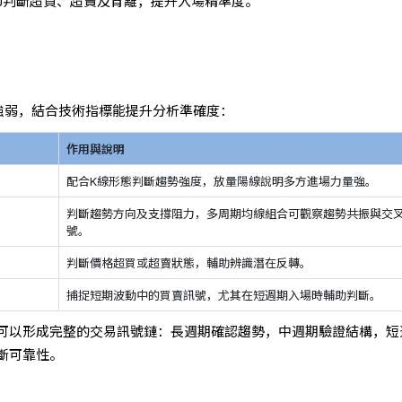
DJ判斷超買、超賣及背離，提升入場精準度。
強弱，結合技術指標能提升分析準確度：
作用與說明
配合K線形態判斷趨勢強度，放量陽線說明多方進場力量強。
判斷趨勢方向及支撐阻力，多周期均線組合可觀察趨勢共振與交
號。
判斷價格超買或超賣狀態，輔助辨識潛在反轉。
捕捉短期波動中的買賣訊號，尤其在短週期入場時輔助判斷。
可以形成完整的交易訊號鏈：長週期確認趨勢，中週期驗證結構，短
斷可靠性。