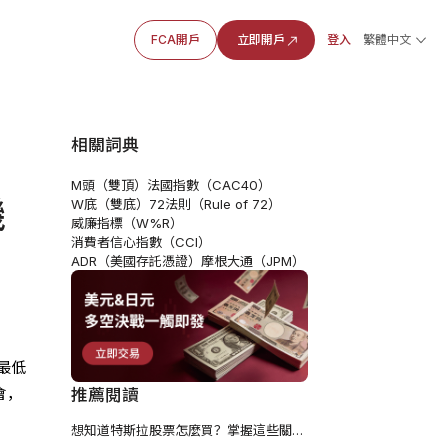
FCA開戶
立即開戶
登入
繁體中文
相關詞典
M頭（雙頂）
法國指數（CAC40）
機
W底（雙底）
72法則（Rule of 72）
威廉指標（W%R）
消費者信心指數（CCI）
ADR（美國存託憑證）
摩根大通（JPM）
最低
會，
推薦閱讀
想知道特斯拉股票怎麼買？掌握這些關鍵因素