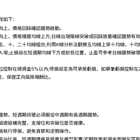
程如下：
向上，價格回踩確認趨勢啟動。
向上，價格穩居均線上方;日線出現陽線突破或回踩放量確認趨勢有
五、十、二十均線組合;利用K線分析法觀察五均線上穿十均線，十均
入場;止損設在短週期均線下方或前低位置，止盈可參考日線趨勢破
位控制在總資金5%以內;停損設定為可承受虧損，如單筆虧損控制在2
2倍，保證正向風險報酬比。
趨勢，短週期訊號必須服從中週期和長週期趨勢。
驗證結構完整，支撐位和突破位是否健康。
格執行停損，避免貪婪和逆勢操作。
易佔比高，短週期價格易受量化模型影響;宏觀政策和資金面變化可