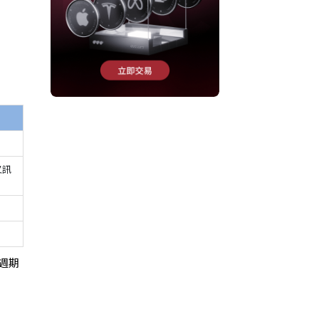
叉訊
週期