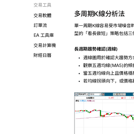
交易工具
多周期K線分析法
交易軟體
訂單流
單一周期K線容易受市場噪音
型的「看長做短」策略包括三
EA 工具庫
交易計算機
長週期趨勢確認(週線)
財經日曆
週線圖用於確認大趨勢方
觀察五週均線(MA5)的
當五週均線向上且價格穩
若均線拐頭向下，或價格