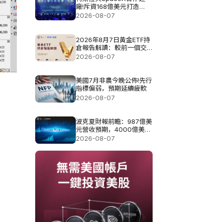
廠!斥資168億美元打造
Terafab基地
2026-08-07
2026年8月7日黃金ETF持
倉報告解讀：較前一個交
易日增加0.571噸
2026-08-07
美國7月非農今晚公佈!先行
指標偏弱，預期延續疲軟
2026-08-07
波克夏財報前瞻：987億美
元營收預期，4000億美元
現金如何佈局?
2026-08-07