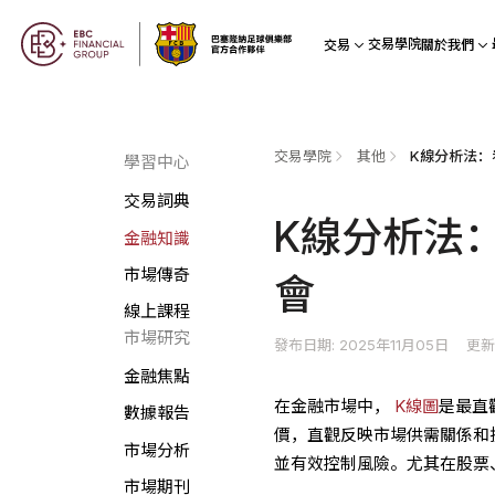
交易學院
交易
關於我們
交易學院
其他
K線分析法：
學習中心
交易詞典
K線分析法
金融知識
市場傳奇
會
線上課程
市場研究
發布日期: 2025年11月05日
更新
金融焦點
在金融市場中，
K線圖
是最直
數據報告
價，直觀反映市場供需關係和
市場分析
並有效控制風險。尤其在股票
市場期刊