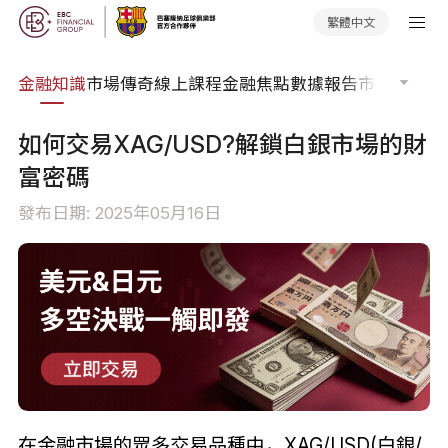
繁體中文
詞典
金融知識
市場傳奇
線上課程
金融焦點
數據報告
市場分析
市
如何交易XAG/USD?解鎖白銀市場的財
富密碼
發布日期: 2025年05月16日
在金融市場的眾多交易品種中，XAG/USD(白銀/