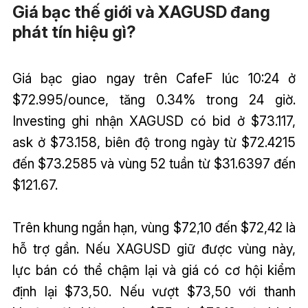
Giá bạc thế giới và XAGUSD đang
phát tín hiệu gì?
Giá bạc giao ngay trên CafeF lúc 10:24 ở
$72.995/ounce, tăng 0.34% trong 24 giờ.
Investing ghi nhận XAGUSD có bid ở $73.117,
ask ở $73.158, biên độ trong ngày từ $72.4215
đến $73.2585 và vùng 52 tuần từ $31.6397 đến
$121.67.
Trên khung ngắn hạn, vùng $72,10 đến $72,42 là
hỗ trợ gần. Nếu XAGUSD giữ được vùng này,
lực bán có thể chậm lại và giá có cơ hội kiểm
định lại $73,50. Nếu vượt $73,50 với thanh