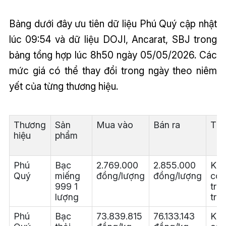
Bảng dưới đây ưu tiên dữ liệu Phú Quý cập nhật
lúc 09:54 và dữ liệu DOJI, Ancarat, SBJ trong
bảng tổng hợp lúc 8h50 ngày 05/05/2026. Các
mức giá có thể thay đổi trong ngày theo niêm
yết của từng thương hiệu.
Thương
Sản
Mua vào
Bán ra
Tha
hiệu
phẩm
Phú
Bạc
2.769.000
2.855.000
Kh
Quý
miếng
đồng/lượng
đồng/lượng
côn
999 1
tro
lượng
trực
Phú
Bạc
73.839.815
76.133.143
Kh