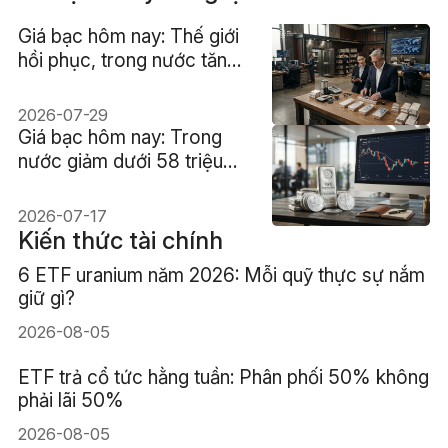
Giá bạc hôm nay: Thế giới
hồi phục, trong nước tăng
nhẹ
2026-07-29
Giá bạc hôm nay: Trong
nước giảm dưới 58 triệu
đồng/kg, thế giới
XAG/USD giữ quanh
2026-07-17
$55/ounce
Kiến thức tài chính
6 ETF uranium năm 2026: Mỗi quỹ thực sự nắm
giữ gì?
2026-08-05
ETF trả cổ tức hằng tuần: Phân phối 50% không
phải lãi 50%
2026-08-05