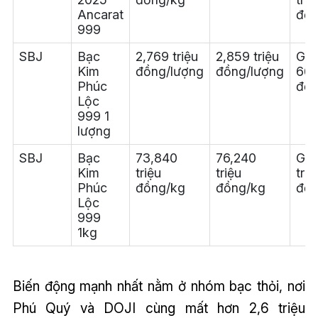
Ancarat
đồn
999
SBJ
Bạc
2,769 triệu
2,859 triệu
Gi
Kim
đồng/lượng
đồng/lượng
66.
Phúc
đồn
Lộc
999 1
lượng
SBJ
Bạc
73,840
76,240
Giả
Kim
triệu
triệu
triệ
Phúc
đồng/kg
đồng/kg
đồn
Lộc
999
1kg
Biến động mạnh nhất nằm ở nhóm bạc thỏi, nơi
Phú Quý và DOJI cùng mất hơn 2,6 triệu