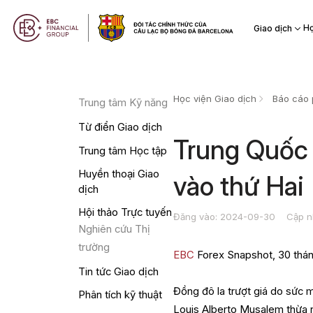
Họ
Giao dịch
Học viện Giao dịch
Báo cáo 
Trung tâm Kỹ năng
Từ điển Giao dịch
Trung Quốc 
Trung tâm Học tập
Huyền thoại Giao
vào thứ Hai
dịch
Hội thảo Trực tuyến
Đăng vào: 2024-09-30
Cập n
Nghiên cứu Thị
trường
EBC
Forex Snapshot, 30 thá
Tin tức Giao dịch
Đồng đô la trượt giá do sức m
Phân tích kỹ thuật
Louis Alberto Musalem thừa n