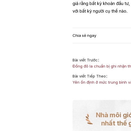
giả rằng bất kỳ khoản đầu tư,
với bất kỳ người cụ thể nào.
Chia sẻ ngay
Bài viết Trước：
Đồng đô la chuẩn bị ghi nhận th
Bài viết Tiếp Theo：
Yên ổn định ở mức trung bình v
Nhà môi giớ
nhất thế g