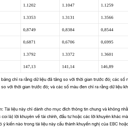
1.1202
1.1047
1.1259
1.3353
1.3131
1.3566
0,8749
0,8384
0,8544
0,6871
0,6706
0,6995
1.3792
1.3372
1.3601
147,13
141,14
146,89
bảng chỉ ra rằng dữ liệu đã tăng so với thời gian trước đó; các số
m so với thời gian trước đó; và các số màu đen chỉ ra rằng dữ liệu k
m: Tài liệu này chỉ dành cho mục đích thông tin chung và không nh
oi là) lời khuyên về tài chính, đầu tư hoặc các lời khuyên khác m
ó ý kiến nào trong tài liệu này cấu thành khuyến nghị của EBC hoặc