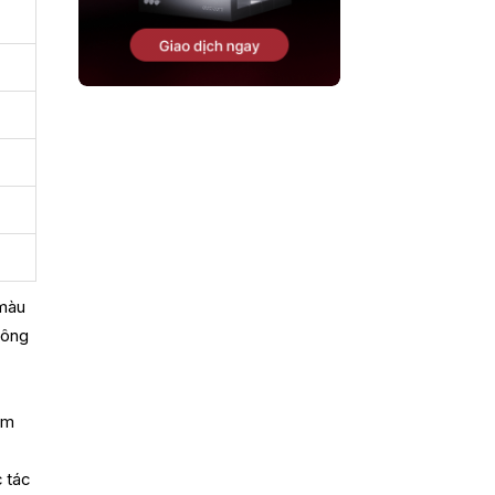
 màu
hông
ằm
à
 tác