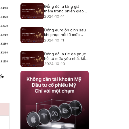
Đồng đô la tăng giá
thêm trong phiên giao
dịch châu Á ngày thứ
2024-10-14
Hai
Đồng euro ổn định sau
khi phục hồi từ mức
thấp nhất trong hai
2024-10-11
tháng
Đồng đô la Úc đã phục
hồi từ mức yếu nhất kể
từ giữa tháng 9
2024-10-10
đến