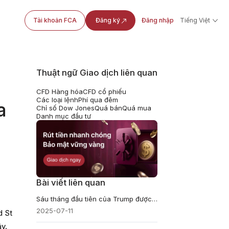
Tài khoản FCA
Đăng ký
Đăng nhập
Tiếng Việt
Thuật ngữ Giao dịch liên quan
CFD Hàng hóa
CFD cổ phiếu
Các loại lệnh
Phí qua đêm
a
Chỉ số Dow Jones
Quá bán
Quá mua
Danh mục đầu tư
Bài viết liên quan
Sáu tháng đầu tiên của Trump được đánh dấu bằng các sắc lệnh hành pháp chưa từng có và tình thế khó khăn với Fed
2025-07-11
d St
ây.