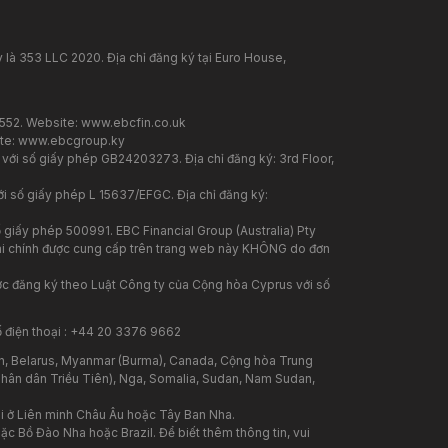
 là 353 LLC 2020. Địa chỉ đăng ký tại Euro House,
7552. Website:
www.ebcfin.co.uk
te:
www.ebcgroup.ky
 với số giấy phép GB24203273. Địa chỉ đăng ký: 3rd Floor,
i số giấy phép L 15637/EFGC. Địa chỉ đăng ký:
 giấy phép 500991. EBC Financial Group (Australia) Pty
 tài chính được cung cấp trên trang web này KHÔNG do đơn
ược đăng ký theo Luật Công ty của Cộng hòa Cyprus với số
ố điện thoại : +44 20 3376 9662
n, Belarus, Myanmar (Burma), Canada, Cộng hòa Trung
 Nhân dân Triều Tiên), Nga, Somalia, Sudan, Nam Sudan,
i ở Liên minh Châu Âu hoặc Tây Ban Nha.
c Bồ Đào Nha hoặc Brazil. Để biết thêm thông tin, vui