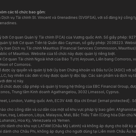
nhóm các tổ chức bao gồm:
Dịch vụ Tài chính St. Vincent và Grenadines (SVGFSA), với số đăng ký công ty
renadines.
lý bởi Cơ quan Quản lý Tài chính (FCA) của Vương quốc Anh. Số giấy phép: 92
quản lý bởi Cơ quan Tiền tệ Quần đảo Cayman, số giấy phép: 2038223. Websi
y ban Dịch vụ Tài chính Mauritius (Financial Services Commission, Mauritius)
ic of Mauritius. Website của tổ chức này được quản lý riêng biệt.
 Cơ quan Tài chính Ngoài khơi của Đảo Tự trị Anjouan, Liên bang Comoros, vớ
Union of Comoros.
) được ủy quyền và quản lý bởi Ủy ban Chứng khoán và Đầu tư Úc (ASIC) với số
 LLC, tuy nhiên các đơn vị này được quản lý độc lập. Các sản phẩm và dịch vụ
với đơn vị này.
 tổ chức được cấp phép và quản lý trong hệ thống của EBC Financial Group, đ
stonos, Trung tâm Kinh doanh Agathangelou, 3032 Limassol, Cyprus.
reet, London, Vương quốc Anh, EC3V 4AB. Địa chỉ Email :
[email protected]
. S
nào cho công dân và cư dân của một số khu vực pháp lý bao gồm: Afghanista
 Iran, Iraq, Lebanon, Libya, Malaysia, Mali, Bắc Triều Tiên (Cộng hòa Dân chủ
 Luhansk), Hoa Kỳ, Venezuela và Yemen.
y chỉ dành cho khu vực LATAM (Châu Mỹ Latinh) và không áp dụng cho bất kỳ a
ỉ dành cho Châu Phi, không áp dụng cho người dùng tại Liên minh Châu Âu hoặ