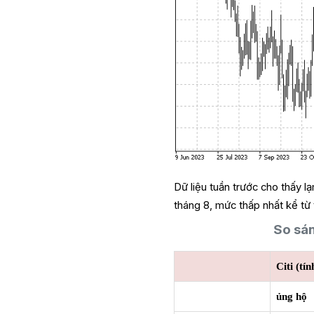
Dữ liệu tuần trước cho thấy l
tháng 8, mức thấp nhất kể từ 
So sán
Citi (tí
ủng hộ