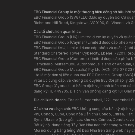
EBC Financial Group là một thương hiệu đồng sở hữu bởi 
EBC Financial Group (SVG) LLC được ủy quyền bởi Cơ quan 
Richmond Hill Road, Kingstown, VC0100, St. Vincent và G
Các tổ chức liên quan khác:
EBC Financial Group (UK) Limited được ủy quyền và quản 
EBC Financial Group (Cayman) Limited được cấp phép và 
EBC Financial (MU) Limited được cấp phép và quản lý bởi Ủ
Standard Chartered Tower, Cybercity, Ebene, 72201, Republ
EBC Financial Group (Comoros) Limited được cấp phép bởi
Hamchako, Mutsamudu, Autonomous Island of Anjouan, 
EBC Financial Group (Australia) Pty Ltd (ACN: 619 073 237
Ltd là một đơn vị liên quan của EBC Financial Group (SVG)
vị tại Úc cung cấp, và không có quyền truy đòi pháp lý đối 
EBC Group (Cyprus) Ltd hỗ trợ dịch vụ thanh toán cho các
đăng ký HE 449205. Địa chỉ văn phòng đăng ký: 101 Glad
Địa chỉ kinh doanh:
Tòa nhà Leadenhall, 122 Leadenhall St
Các khu vực hạn chế:
EBC không cung cấp bất kỳ dịch vụ 
Phi, Congo, Cuba, Cộng hòa Dân chủ Congo, Eritrea, Haiti,
Syria, Ukraine (bao gồm các khu vực Crimea, Donetsk, và
Bất kỳ nội dung tiếng Tây Ban Nha nào trên trang web nà
Mọi nội dung bằng tiếng Bồ Đào Nha trên trang web này ch