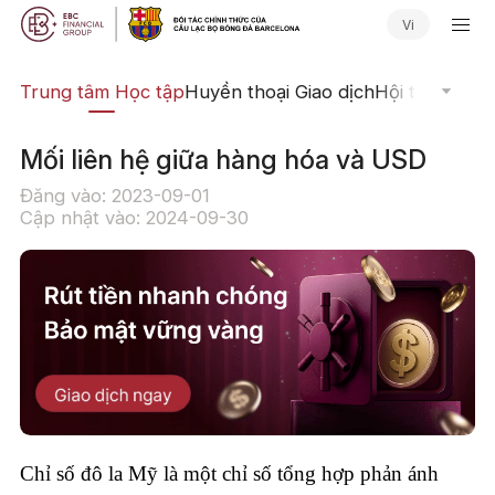
Vi
ịch
Trung tâm Học tập
Huyền thoại Giao dịch
Hội thảo Trực
Mối liên hệ giữa hàng hóa và USD
Đăng vào: 2023-09-01
Cập nhật vào: 2024-09-30
Chỉ số đô la Mỹ là một chỉ số tổng hợp phản ánh