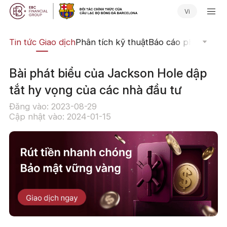
Vi
yến
Tin tức Giao dịch
Phân tích kỹ thuật
Báo cáo phân tích
N
Bài phát biểu của Jackson Hole dập
tắt hy vọng của các nhà đầu tư
Đăng vào: 2023-08-29
Cập nhật vào: 2024-01-15