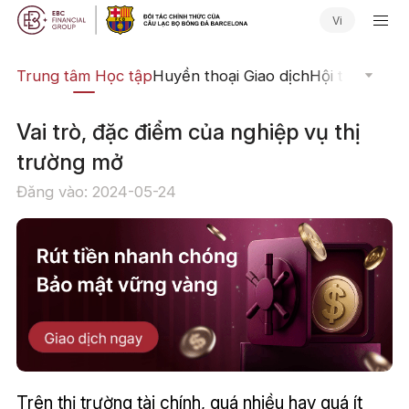
Vi
ịch
Trung tâm Học tập
Huyền thoại Giao dịch
Hội thảo Trực
Vai trò, đặc điểm của nghiệp vụ thị
trường mở
Đăng vào: 2024-05-24
Trên thị trường tài chính, quá nhiều hay quá ít