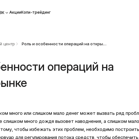
Акции
Копи-трейдинг
ВК
й центр
Роль и особенности операций на открытом рынке
бенности операций на
рынке
ком много или слишком мало денег может вызвать ряд пробл
де слишком много дождя вызовет наводнения, а слишком мал
этому, чтобы избежать этих проблем, необходимо построит
ервуар для регулирования потока средств, чтобы обеспечить