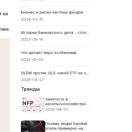
Бизнес и риски частных фондов
т ее
2024-03-15
тики.
История банковского дела - столетие эволюции, открывшее завесу
2023-09-14
Что делает евро особенным
2024-01-05
GLDM против GLD: какой ETF на золото лучше для вашего портфеля?
2026-04-27
Тренды
Занятость в
несельскохозяйственном
секторе (NFP) за июль
2026-08-07
2026 года -
Предыдущее значение:
57 тыс. Прогноз: 83
Почему акции Sandisk
тыс.
упали примерно на