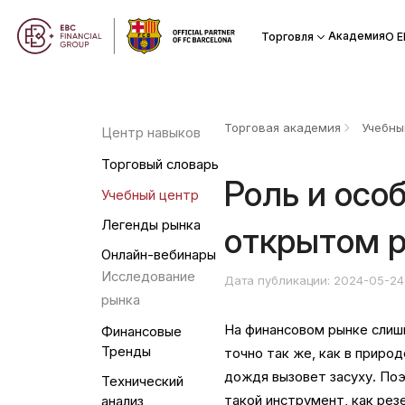
Академия
Торговля
О Е
Торговая академия
Учебны
Центр навыков
Торговый словарь
Роль и осо
Учебный центр
Легенды рынка
открытом 
Онлайн-вебинары
Исследование
Дата публикации: 2024-05-24
рынка
На финансовом рынке слиш
Финансовые
Тренды
точно так же, как в приро
дождя вызовет засуху. По
Технический
такой инструмент, как рез
анализ