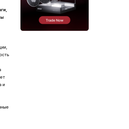
ги,
бы
ции,
вость
а
ает
а и
чные