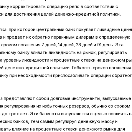
анку корректировать операцию репо в соответствии с
ки для достижения целей денежно-кредитной политики.
ка, при которой центральный банк покупает ликвидные цен
ов и продает их обратно первичным дилерам в определенную
сроком погашения 7 дней, 14 дней, 28 дней и 91 день. Эта
льному банку вливать ликвидность на рынок, регулировать
на уровень ликвидности и процентные ставки на денежном р
ей денежно-кредитной политики. Гибкость сроков погашения
анку при необходимости приспосабливать операции обратно
ка представляют собой долговые инструменты, выпускаемые
я регулирования их избыточных резервов, обычно со сроком
 до трех лет. Эти банкноты выпускаются с целью повлиять н
еских банков, тем самым регулируя денежную массу и
ывать влияние на процентные ставки денежного рынка для