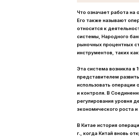
Что означает работа на
Его также называют опе
относится к деятельнос
системы, Народного банк
рыночных процентных ст
инструментов, таких как
Эта система возникла в 
представителем развиты
использовать операции 
и контроля. В Соединен
регулирования уровня д
экономического роста и
В Китае история операци
г., когда Китай вновь о