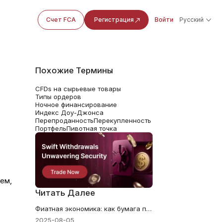
Счет FCA
Регистрация
Войти
Русский
Похожие Термины
CFDs на сырьевые товары
Типы ордеров
Ночное финансирование
Индекс Доу-Джонса
Перепроданность
Перекупленность
Портфель
Пивотная точка
ем,
Читать Далее
о
ь
Фиатная экономика: как бумага правит миром
2025-08-05