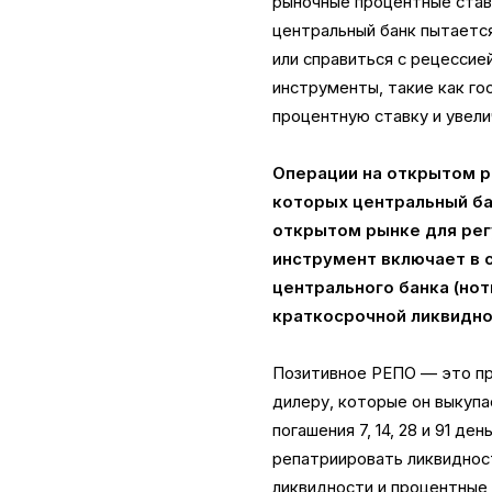
рыночные процентные став
центральный банк пытаетс
или справиться с рецессие
инструменты, такие как г
процентную ставку и увели
Операции на открытом р
которых центральный ба
открытом рынке для рег
инструмент включает в 
центрального банка (но
краткосрочной ликвиднос
Позитивное РЕПО — это пр
дилеру, которые он выкуп
погашения 7, 14, 28 и 91 д
репатриировать ликвидност
ликвидности и процентные 