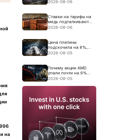
13% несмотря на
2026-08-06
рекордную выручку в
$8.97B
Ставки на тарифы на
медь подталкивают
цену меди к рекорду
2026-08-06
ной
$6.703
Цена платины
подскочила на 8%,
поскольку дефицит
2026-08-05
поставок 2026 года
снова в центре
внимания
Почему акции AMD
упали почти на 9%
несмотря на
2026-08-05
рекордную выручку в
ния
$11.5B
для
ции
1996
и на