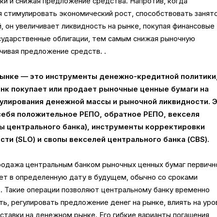
ки и снижая предложение средства. Напротив, когда
я стимулировать экономический рост, способствовать занят
й, он увеличивает ликвидность на рынке, покупая финансовые
осударственные облигации, тем самым снижая рыночную
чивая предложение средств. .
ынке — это инструменты денежно-кредитной политики,
нк покупает или продает рыночные ценные бумаги на
улирования денежной массы и рыночной ликвидности. 
себя положительное РЕПО, обратное РЕПО, векселя
ты центрального банка), инструменты корректировки
ти (SLO) и свопы векселей центрального банка (CBS).
одажа центральным банком рыночных ценных бумаг первич
ает в определенную дату в будущем, обычно со сроками
ень. Такие операции позволяют центральному банку временно
ь, регулировать предложение денег на рынке, влиять на уро
ставки на денежном рынке. Его гибкие варианты погашения