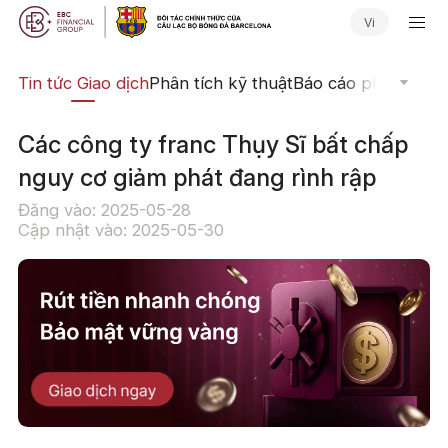
Vi
yến
Tin tức Giao dịch
Phân tích kỹ thuật
Báo cáo phân tích
N
Các công ty franc Thụy Sĩ bất chấp
nguy cơ giảm phát đang rình rập
Đăng vào: 2025-05-28
Cập nhật vào: 2025-05-30