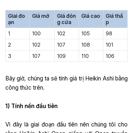
Giai đo
Giá mở
Giá đón
Giá cao
Giá thấ
ạn
g cửa
p
1
100
102
105
98
2
102
107
108
101
3
107
109
110
106
Bây giờ, chúng ta sẽ tính giá trị Heikin Ashi bằng
công thức trên.
1) Tính nến đầu tiên
Vì đây là giai đoạn đầu tiên nên chúng tôi cho