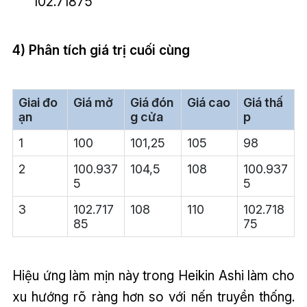
102.71875
4) Phân tích giá trị cuối cùng
Giai đo
Giá mở
Giá đón
Giá cao
Giá thấ
ạn
g cửa
p
1
100
101,25
105
98
2
100.937
104,5
108
100.937
5
5
3
102.717
108
110
102.718
85
75
Hiệu ứng làm mịn này trong Heikin Ashi làm cho
xu hướng rõ ràng hơn so với nến truyền thống.