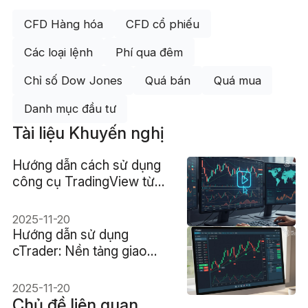
CFD Hàng hóa
CFD cổ phiếu
Các loại lệnh
Phí qua đêm
Chỉ số Dow Jones
Quá bán
Quá mua
Danh mục đầu tư
Tài liệu Khuyến nghị
Hướng dẫn cách sử dụng
công cụ TradingView từ
A-Z
2025-11-20
Hướng dẫn sử dụng
cTrader: Nền tảng giao
dịch từ A-Z
2025-11-20
Chủ đề liên quan