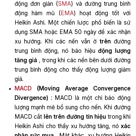
động đơn giản (
SMA
) và đường trung bình
động hàm mũ (
EMA
) hoạt động tốt với
Heikin Ashi. Một chiến lược phổ biến là sử
dụng SMA hoặc EMA 50 ngày để xác nhận
xu hướng. Khi các nến vẫn ở
trên
đường
trung bình động, nó báo hiệu
động lượng
tăng giá
, trong khi các nến bên dưới đường
trung bình động cho thấy động lượng giảm
giá.
MACD
(Moving Average Convergence
Divergence)
: MACD là một chỉ báo động
lượng mạnh mẽ bổ sung cho nến. Khi đường
MACD cắt
lên trên đường tín hiệu
trong khi
Heikin Ashi cho thấy xu hướng tăng, nó
xác
nhận sức mua
. Mặt khác, xu hướng Heikin