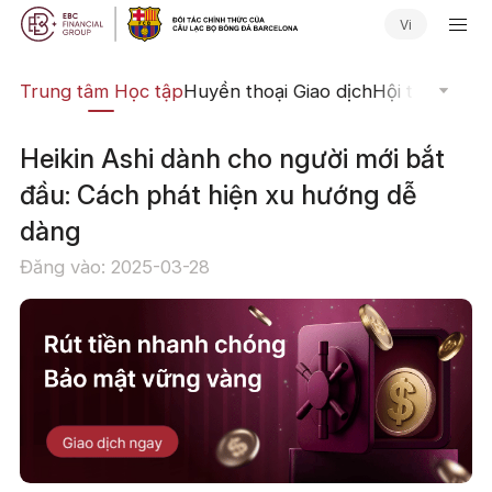
Vi
ịch
Trung tâm Học tập
Huyền thoại Giao dịch
Hội thảo Trực
Heikin Ashi dành cho người mới bắt
đầu: Cách phát hiện xu hướng dễ
dàng
Đăng vào: 2025-03-28