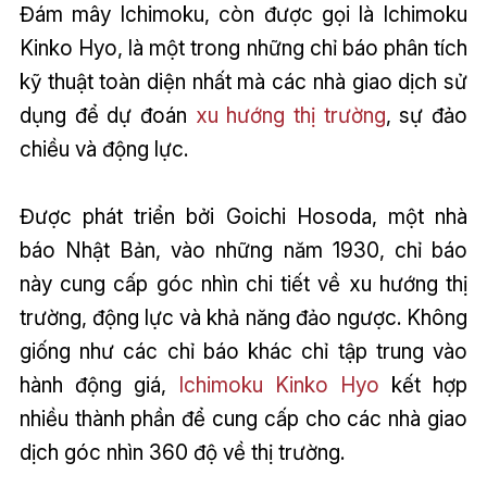
Đám mây Ichimoku, còn được gọi là Ichimoku
Kinko Hyo, là một trong những chỉ báo phân tích
kỹ thuật toàn diện nhất mà các nhà giao dịch sử
dụng để dự đoán
xu hướng thị trường
, sự đảo
chiều và động lực.
Được phát triển bởi Goichi Hosoda, một nhà
báo Nhật Bản, vào những năm 1930, chỉ báo
này cung cấp góc nhìn chi tiết về xu hướng thị
trường, động lực và khả năng đảo ngược. Không
giống như các chỉ báo khác chỉ tập trung vào
hành động giá,
Ichimoku Kinko Hyo
kết hợp
nhiều thành phần để cung cấp cho các nhà giao
dịch góc nhìn 360 độ về thị trường.