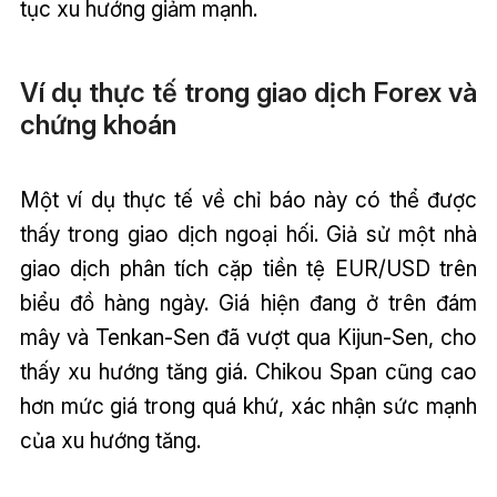
tục xu hướng giảm mạnh.
Ví dụ thực tế trong giao dịch Forex và
chứng khoán
Một ví dụ thực tế về chỉ báo này có thể được
thấy trong giao dịch ngoại hối. Giả sử một nhà
giao dịch phân tích cặp tiền tệ EUR/USD trên
biểu đồ hàng ngày. Giá hiện đang ở trên đám
mây và Tenkan-Sen đã vượt qua Kijun-Sen, cho
thấy xu hướng tăng giá. Chikou Span cũng cao
hơn mức giá trong quá khứ, xác nhận sức mạnh
của xu hướng tăng.