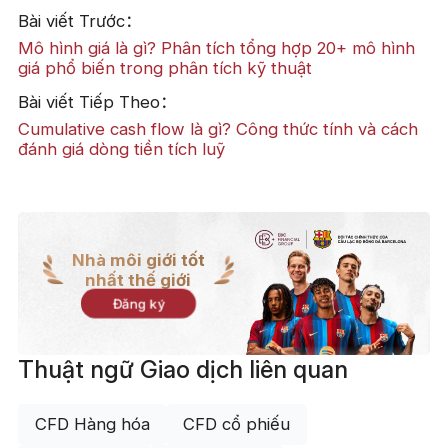
Bài viết Trước：
Mô hình giá là gì? Phân tích tổng hợp 20+ mô hình
giá phổ biến trong phân tích kỹ thuật
Bài viết Tiếp Theo：
Cumulative cash flow là gì? Công thức tính và cách
đánh giá dòng tiền tích luỹ
Nhà môi giới tốt
nhất thế giới
Đăng ký
Thuật ngữ Giao dịch liên quan
CFD Hàng hóa
CFD cổ phiếu