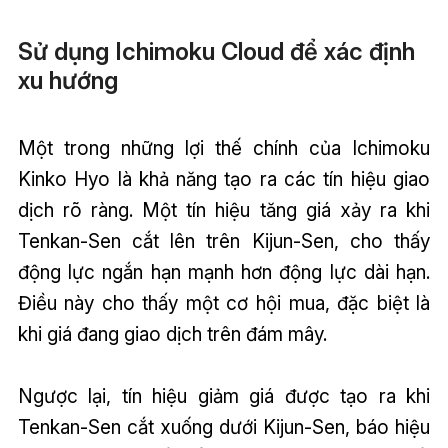
Sử dụng Ichimoku Cloud để xác định
xu hướng
Một trong những lợi thế chính của Ichimoku
Kinko Hyo là khả năng tạo ra các tín hiệu giao
dịch rõ ràng. Một tín hiệu tăng giá xảy ra khi
Tenkan-Sen cắt lên trên Kijun-Sen, cho thấy
động lực ngắn hạn mạnh hơn động lực dài hạn.
Điều này cho thấy một cơ hội mua, đặc biệt là
khi giá đang giao dịch trên đám mây.
Ngược lại, tín hiệu giảm giá được tạo ra khi
Tenkan-Sen cắt xuống dưới Kijun-Sen, báo hiệu