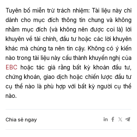
Tuyên bố miễn trừ trách nhiệm: Tài liệu này chỉ
dành cho mục đích thông tin chung và không
nhằm mục đích (và không nên được coi là) lời
khuyên về tài chính, đầu tư hoặc các lời khuyên
khác mà chúng ta nên tin cậy. Không có ý kiến
nào trong tài liệu này cấu thành khuyến nghị của
EBC
hoặc tác giả rằng bất kỳ khoản đầu tư,
chứng khoán, giao dịch hoặc chiến lược đầu tư
cụ thể nào là phù hợp với bất kỳ người cụ thể
nào.
Chia sẻ ngay