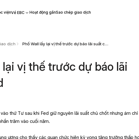
c viện
Hoạt động gần
Sao chép giao dịch
Về EBC
iao dịch
Phố Wall lấy lại vị thế trước dự báo lãi suất của Fed
lại vị thế trước dự báo lãi
d
vào thứ Tư sau khi Fed giữ nguyên lãi suất chủ chốt nhưng ám chỉ
 phần trăm vào cuối năm.
ung ương cho thấy các quan chức hiện kỳ vọng tăng trưởng thấp h