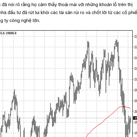
đã nói rõ rằng họ cảm thấy thoải mái với những khoản lỗ trên thị
 đầu tư đã rút lui khỏi các tài sản rủi ro và chốt lời từ các cổ phi
ng ty công nghệ lớn.