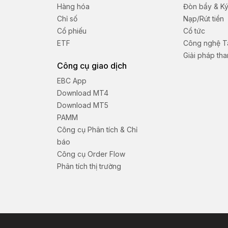
Hàng hóa
Đòn bẩy & K
Chỉ số
Nạp/Rút tiền
Cổ phiếu
Cổ tức
ETF
Công nghệ Tà
Giải pháp th
Công cụ giao dịch
EBC App
Download MT4
Download MT5
PAMM
Công cụ Phân tích & Chỉ
báo
Công cụ Order Flow
Phân tích thị trường