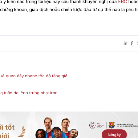
ó ý kiến nào trong tài liệu này cấu thành khuyến nghị của
EBC
hoặc
 chứng khoán, giao dịch hoặc chiến lược đầu tư cụ thể nào là phù 
uế quan đẩy nhanh tốc độ tăng giá
g tuần do lệnh trừng phạt Iran
i tốt
iới
Đăng ký