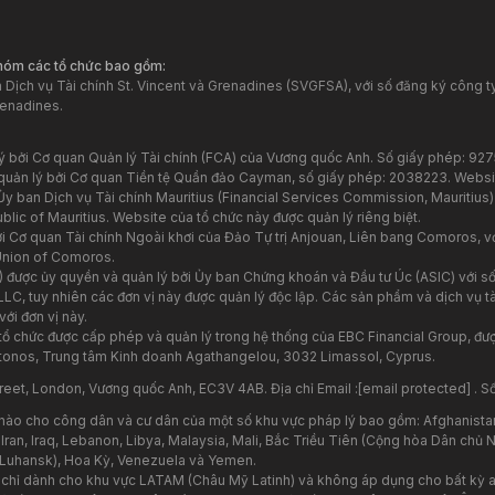
nhóm các tổ chức bao gồm:
Dịch vụ Tài chính St. Vincent và Grenadines (SVGFSA), với số đăng ký công ty
renadines.
lý bởi Cơ quan Quản lý Tài chính (FCA) của Vương quốc Anh. Số giấy phép: 92
quản lý bởi Cơ quan Tiền tệ Quần đảo Cayman, số giấy phép: 2038223. Websi
y ban Dịch vụ Tài chính Mauritius (Financial Services Commission, Mauritius)
ic of Mauritius. Website của tổ chức này được quản lý riêng biệt.
 Cơ quan Tài chính Ngoài khơi của Đảo Tự trị Anjouan, Liên bang Comoros, vớ
Union of Comoros.
) được ủy quyền và quản lý bởi Ủy ban Chứng khoán và Đầu tư Úc (ASIC) với số
 LLC, tuy nhiên các đơn vị này được quản lý độc lập. Các sản phẩm và dịch vụ
với đơn vị này.
 tổ chức được cấp phép và quản lý trong hệ thống của EBC Financial Group, đ
stonos, Trung tâm Kinh doanh Agathangelou, 3032 Limassol, Cyprus.
reet, London, Vương quốc Anh, EC3V 4AB. Địa chỉ Email :
[email protected]
. S
nào cho công dân và cư dân của một số khu vực pháp lý bao gồm: Afghanista
 Iran, Iraq, Lebanon, Libya, Malaysia, Mali, Bắc Triều Tiên (Cộng hòa Dân chủ
 Luhansk), Hoa Kỳ, Venezuela và Yemen.
y chỉ dành cho khu vực LATAM (Châu Mỹ Latinh) và không áp dụng cho bất kỳ a