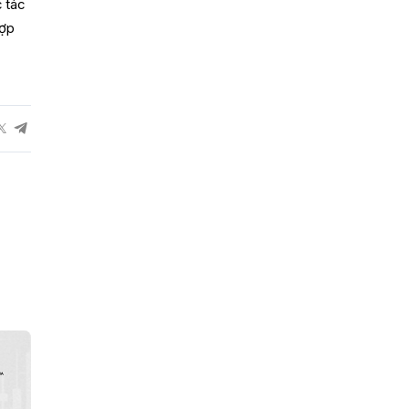
 tác
hợp