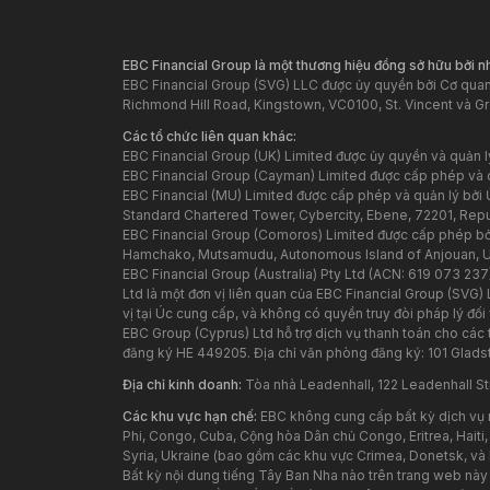
EBC Financial Group là một thương hiệu đồng sở hữu bởi 
EBC Financial Group (SVG) LLC được ủy quyền bởi Cơ quan 
Richmond Hill Road, Kingstown, VC0100, St. Vincent và G
Các tổ chức liên quan khác:
EBC Financial Group (UK) Limited được ủy quyền và quản 
EBC Financial Group (Cayman) Limited được cấp phép và 
EBC Financial (MU) Limited được cấp phép và quản lý bởi Ủ
Standard Chartered Tower, Cybercity, Ebene, 72201, Republ
EBC Financial Group (Comoros) Limited được cấp phép bởi
Hamchako, Mutsamudu, Autonomous Island of Anjouan, 
EBC Financial Group (Australia) Pty Ltd (ACN: 619 073 237
Ltd là một đơn vị liên quan của EBC Financial Group (SVG)
vị tại Úc cung cấp, và không có quyền truy đòi pháp lý đối 
EBC Group (Cyprus) Ltd hỗ trợ dịch vụ thanh toán cho các
đăng ký HE 449205. Địa chỉ văn phòng đăng ký: 101 Glad
Địa chỉ kinh doanh:
Tòa nhà Leadenhall, 122 Leadenhall St
Các khu vực hạn chế:
EBC không cung cấp bất kỳ dịch vụ 
Phi, Congo, Cuba, Cộng hòa Dân chủ Congo, Eritrea, Haiti,
Syria, Ukraine (bao gồm các khu vực Crimea, Donetsk, và
Bất kỳ nội dung tiếng Tây Ban Nha nào trên trang web nà