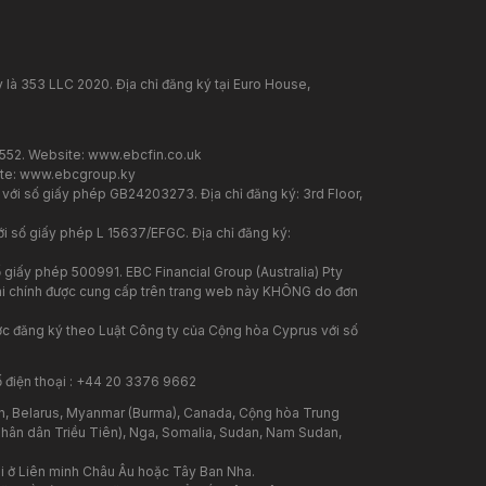
 là 353 LLC 2020. Địa chỉ đăng ký tại Euro House,
7552. Website:
www.ebcfin.co.uk
te:
www.ebcgroup.ky
 với số giấy phép GB24203273. Địa chỉ đăng ký: 3rd Floor,
i số giấy phép L 15637/EFGC. Địa chỉ đăng ký:
 giấy phép 500991. EBC Financial Group (Australia) Pty
 tài chính được cung cấp trên trang web này KHÔNG do đơn
ược đăng ký theo Luật Công ty của Cộng hòa Cyprus với số
ố điện thoại : +44 20 3376 9662
n, Belarus, Myanmar (Burma), Canada, Cộng hòa Trung
 Nhân dân Triều Tiên), Nga, Somalia, Sudan, Nam Sudan,
i ở Liên minh Châu Âu hoặc Tây Ban Nha.