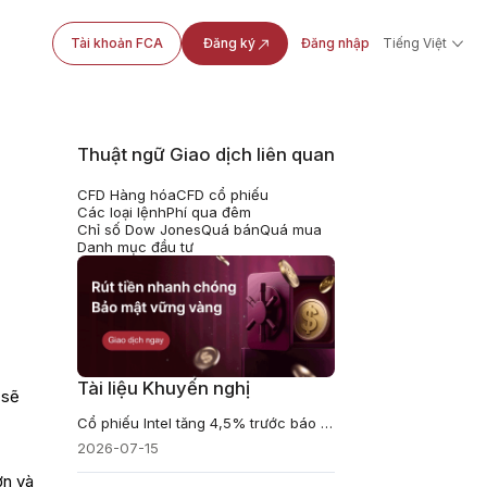
Tài khoản FCA
Đăng ký
Đăng nhập
Tiếng Việt
Thuật ngữ Giao dịch liên quan
CFD Hàng hóa
CFD cổ phiếu
Các loại lệnh
Phí qua đêm
Chỉ số Dow Jones
Quá bán
Quá mua
Danh mục đầu tư
Tài liệu Khuyến nghị
 sẽ
Cổ phiếu Intel tăng 4,5% trước báo cáo lợi nhuận quý 2
2026-07-15
ơn và