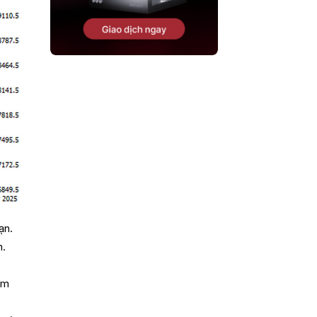
ạn.
m.
ằm
à