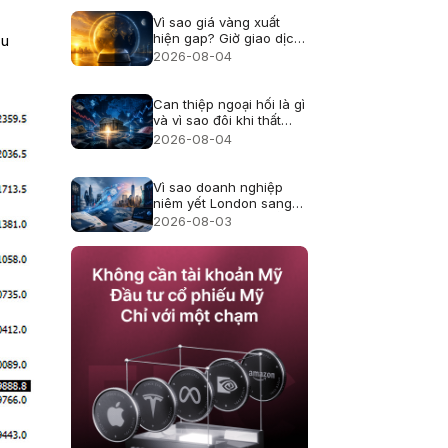
Vì sao giá vàng xuất
hiện gap? Giờ giao dịch
ếu
và thanh khoản
2026-08-04
Can thiệp ngoại hối là gì
và vì sao đôi khi thất
bại?
2026-08-04
Vì sao doanh nghiệp
niêm yết London sang
Mỹ, cổ đông thay đổi
2026-08-03
thế nào?