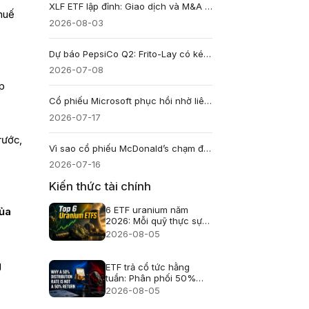
XLF ETF lập đỉnh: Giao dịch và M&A còn giữ đà tăng?
thuế
2026-08-03
Dự báo PepsiCo Q2: Frito-Lay có kéo cổ phiếu PEP phục hồi?
2026-07-08
ấp
Cổ phiếu Microsoft phục hồi nhờ liên minh AI với 3M
2026-07-17
rước,
Vì sao cổ phiếu McDonald’s chạm đáy hai năm?
ã
2026-07-16
Kiến thức tài chính
6 ETF uranium năm
của
2026: Mỗi quỹ thực sự
nắm giữ gì?
2026-08-05
g
ETF trả cổ tức hằng
tuần: Phân phối 50%
không phải lãi 50%
2026-08-05