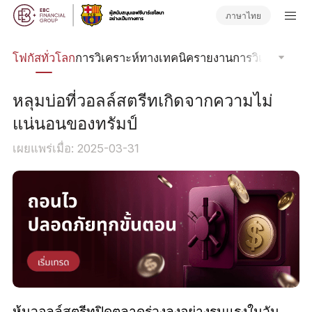
ภาษาไทย
ลน์
โฟกัสทั่วโลก
การวิเคราะห์ทางเทคนิค
รายงานการวิเคราะห์
วา
หลุมบ่อที่วอลล์สตรีทเกิดจากความไม่
แน่นอนของทรัมป์
เผยแพร่เมื่อ: 2025-03-31
หุ้นวอลล์สตรีทปิดตลาดร่วงลงอย่างรุนแรงในวัน