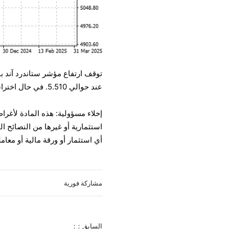
توقف ارتفاع مؤشر ستاندرد آند ب
عند حوالي 5.510. في حال اختراق هذا المستوى، فقد ينخفض المؤشر أكثر نحو 54.00.
إخلاء مسؤولية: هذه المادة لأغرا
أي استثمار أو ورقة مالية أو معام
مشاركة فورية
السابق：: