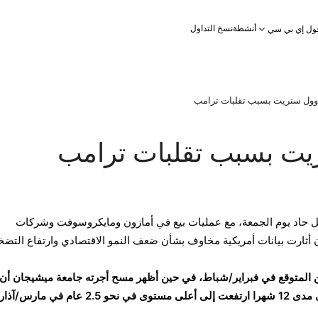
أنشطة
نسخ التداول
ول إي بي سي
وول ستريت بسبب تقلبات ترامب
يت بسبب تقلبات ترامب
اد يوم الجمعة، مع عمليات بيع في أمازون ومايكروسوفت وشركات
أن أثارت بيانات أمريكية مخاوف بشأن ضعف النمو الاقتصادي وارتفاع التضخ
ن المتوقع في فبراير/شباط، في حين أظهر مسح أجرته جامعة ميشيجان أن
حو 2.5 عام في مارس/آذار.