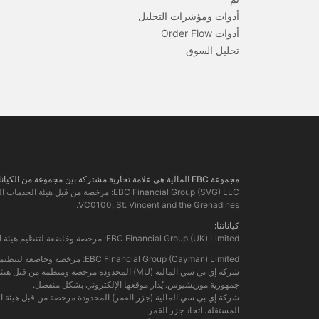
أدوات ومؤشرات التحليل
أدوات Order Flow
تحليل السوق
مجموعة EBC المالية هي علامة تجارية مشتركة بين مجموعة من الكيانات المنفصلة، ​​كل منها مرخصة ومنظمة من قبل سلطتها المالية المعنية.
VC0100, St. Vincent and the Grenadines.
كياناتنا:
EBC Financial Group (UK) Limited: مرخصة وخاضعة لتنظيم هيئة السلوك المالي. رقم المرجع: 927552. الموقع الإلكتروني:
EBC Financial Group (Cayman) Limited: مرخصة وخاضعة لتنظيم سلطة النقد في جزر كايمان (رقم: 2038223). الموقع الإلكتروني:
جمهورية موريشيوس. يُدار موقعها الإلكتروني بشكل منفصل.
المستقلة، اتحاد جزر القمر.