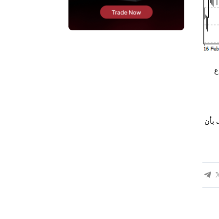
ع
ي المادة توصية من EBC أو المؤلف بأن