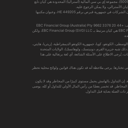
شركة إي بي سي المالية (أستراليا) المحدودة (رقم ACN: 619 073 237) مرخصة ومنظمة من قبل هيئة الأوراق المالية والاستثمارات الأسترالية (رقم الترخيص: 500991). مجموعة إي بي سي المالية (أستراليا) المحدودة هي كيان تابع
تُسهّل مجموعة إي بي سي (قبرص) المحدودة خدمات الدفع للكيانات المرخصة والخاضعة للتنظيم ضمن هيكل مجموعة إي بي سي المالية، وهي مسجلة بموجب قانون الشركات في جمهورية قبرص برقم HE 449205، وعنوان مكتبها
الهاتف: +44 20 3376 9662 EBC Financial Group (Australia) Pty
Ltd (ACN: 619 073 237): مرخصة وخاضعة للتنظيم من قبل لجنة الأوراق المالية والاستثمارات الأسترالية (رقم: 500991). EBC Financial Group (Australia) Pty Ltd هي كيان مرتبط بـ EBC Financial Group (SVG) LLC، ولكن
ه.
يا الوسطى، الكونغو، كوبا، جمهورية الكونغو الديمقراطية، إريتريا، هايتي،
في ذلك شبه جزيرة القرم، دونيتسك، ولوهانسك)، الولايات المتحدة
ت، يُرجى الاطلاع على الأسئلة الشائعة. أي لغة برتغالية على هذا
كنه لا يمثل أي كيان محدد. ستعتمد حقوقك والتزاماتك على كيان EBC والسلطة التنظيمية التي تختارها. يرجى ملاحظة أنه قد تكون هناك قوانين ولوائح محلية تحظر
لرافعة المالية. إن التداول بالهامش يحمل مستوى كبيرًا من المخاطر وقد لا يكون
المخاطر. قد تخسر بعضًا من رأس المال الأولي للتداول أو كله. يوصى
ات الصلة بعناية قبل التداول.