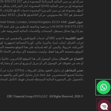
لمجموعة إي بي سي المالية (SVG) المحدودة. تُدار الشركتان بشكل منفصل. المنتجات والخدمات المالية المعروضة على هذا الموقع الإلكتروني ليست مقدمة من الكيان الأسترالي، ولا يمكن الرجوع عليه.
المسجل هو 101 جلادستونوس، مركز أغاثانجيلو للأعمال، 3032 ليماسول، قبرص.
عنوان العمل:
ding, 122 Leadenhall Street, London, United Kingdom, EC3V 4AB
يتم إدارتها بشكل مستقل. المنتجات والخدمات المالية المعروضة على ه
القيود الإقليمية:
لا تقدم EBC أي خدمات للمواطنين والمقيمين ف
إيران، العراق، لبنان، ليبيا، ماليزيا، مالي، كوريا الشمالية (جمهورية
الأمريكية، فنزويلا، واليمن. أي لغة إسبانية على هذا الموقع مخصصة لأمر
الموقع مخصصة لأفريقيا فقط، وليست مخصصة لأي دولة في الاتحاد الأوروب
الإفصاح عن الامتثال:
أو تحد من حقوقك في الوصول إلى أو تنزيل أو توزيع أو نشر أو مشاركة 
تحذير المخاطر:
إن تداول العقود
مناسبًا لجميع المستثمرين. قبل اتخاذ قرار بتداول الفوركس والعقود 
بالحصول على المشورة المالية المستقلة لضمان فهمك الكامل للمخاطر ا
EBC
Financial Group (SVG) LLC. All Rights Reserved.
© 2026,