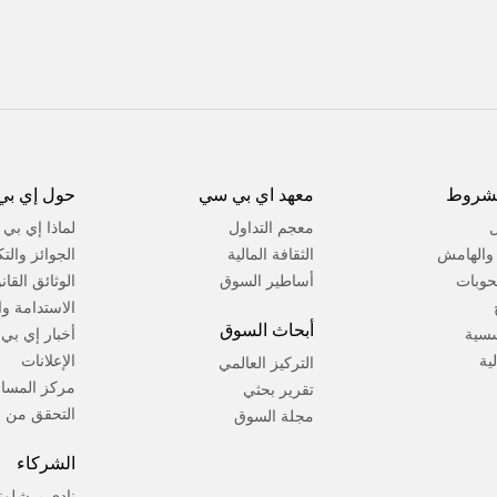
لشروط
معهد اي بي سي
حول إي بي
ل
معجم التداول
لماذا إي بي
ة والهامش
الثقافة المالية
الجوائز والت
حوبات
أساطير السوق
الوثائق القان
الاستدامة وال
أبحاث السوق
سسية
أخبار إي بي
لية
الإعلانات
التركيز العالمي
مركز المسا
تقرير بحثي
التحقق من ا
مجلة السوق
الشركاء
نادي برشلون