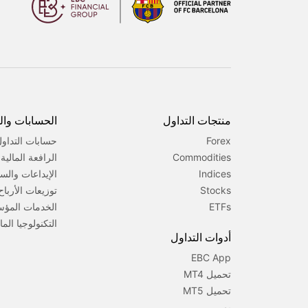
منتجات التداول
الحسابات وا
Forex
حسابات التداو
Commodities
الرافعة المالي
Indices
الإيداعات والس
Stocks
توزيعات الأرباح
ETFs
الخدمات المؤ
التكنولوجيا الما
أدوات التداول
EBC App
تحميل MT4
تحميل MT5
بم