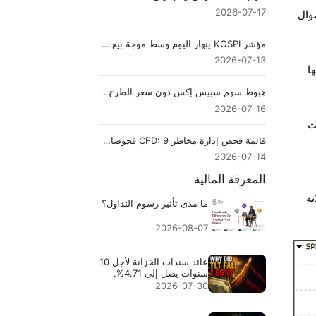
2026-07-17
لأموال
مؤشر KOSPI ينهار اليوم وسط موجة بيع في قطاع التكنولوجيا والذعر العالمي
2026-07-13
RB تخفض هدفها
هبوط سهم سبيس إكس دون سعر الطرح العام الأولي مع صدمة الواقع السوقي
2026-07-16
ت
قائمة فحص إدارة مخاطر CFD: 9 فحوصات قبل التداول للمبتدئين
2026-07-14
المعرفة المالية
نه
ما مدى تأثير رسوم التداول؟
2026-08-07
عائد سندات الخزانة لأجل 10
سنوات يصل إلى 4.71%.
لماذا هبط TLT بنسبة
2026-07-30
1.65%؟