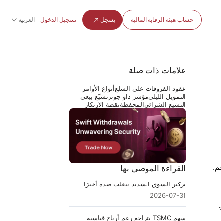
حساب هيئة الرقابة المالية
يسجل
تسجيل الدخول
العربية
علامات ذات صلة
عقود الفروقات على السلع
أنواع الأوامر
التمويل الليلي
مؤشر داو جونز
تشبّع بيعي
التشبع الشرائي
المحفظة
نقطة الارتكاز
م.
القراءة الموصى بها
تركيز السوق الشديد ينقلب ضده أخيرًا
2026-07-31
سهم TSMC يتراجع رغم أرباح قياسية