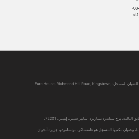
ورد
كاء
EBC Financial Group (SVG) LLC: مرخصة من قبل هيئة الخدمات المالية في سانت فينسنت وجزر غرينادين (SVGFSA). رقم تسجيل الشركة: 353 LLC 2020. العنوان المسجل: Euro House, Richmond Hill Road, Kingstown,
شركة إي بي سي المالية (MU) المحدودة مرخصة ومنظمة من قبل هيئة الخدمات المالية في موريشيوس (رقم الترخيص GB24203273)، وعنوانها المسجل هو الطابق الثالث، برج ستاندرد تشارترد، سايبر سيتي، إيبيني، 72201،
شركة إي بي سي المالية (جزر القمر) المحدودة مرخصة من قبل هيئة التمويل الخارجي في جزيرة أنجوان المستقلة، اتحاد جزر القمر، برقم الترخيص L 15637/EFGC، وعنوان مكتبها المسجل هو هامتشاكو، موتسامودو، جزيرة أنجوان