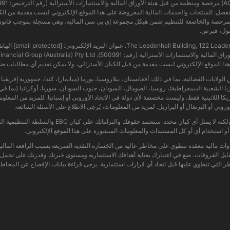
The Leadenhall Buil. عنوان البريد الإلكتروني:
[email protected]
ذا الموقع الإلكتروني ليست مقدمة من قبل الكيان الأسترالي، ولا يمكن تقديم أي مطالبات ضد
ي بعض الولايات القضائية، بما في ذلك: أفغانستان، بيلاروسيا، بورما (ميانمار)، كندا، جمهورية إفريق
 كوريا الشعبية الديمقراطية)، روسيا، الصومال، السودان، جنوب السودان، سوريا، أوكرانيا (بما 
يكا اللاتينية فقط، وليست مخصصة لأي دولة في الاتحاد الأوروبي أو إسبانيا. للمزيد من المعلوما
ي أو البرتغال أو البرازيل. لمزيد من المعلومات، يُرجى الاطلاع على الأسئلة الشائعة.
يمكن الوصول إلى هذا الموقع الإلكتروني عالميًا ول
أو استخدام أي أو كل المستندات والمعلومات المنشورة على هذا الموقع الإلكتروني.
 مقابل الفروقات (CFDs) عبارة عن أدوات مالية معقدة تنطوي على مخاطر عالية من الخسارة النقدية السريعة بسبب ا
مقابل الفروقات، ضع في اعتبارك بعناية أهدافك الاستثمارية ومستوى خبرتك وقدرتك على تحمل 
لتي تنطوي عليها قبل اتخاذ أي قرارات استثمارية. يرجى قراءة بيانات الإفصاح عن المخاطر ذ