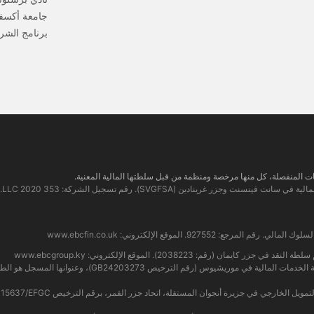
جامعة أكسف
برنامج الشر
www.ebcfin.co.uk
www.ebcgroup.ky