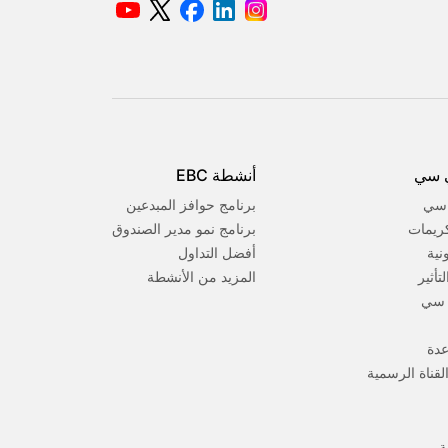
 سي
أنشطة EBC
 سي
برنامج حوافز المبدعين
كريمات
برنامج نمو مدير الصندوق
ونية
أفضل التداول
تأثير
المزيد من الأنشطة
 سي
عدة
لقناة الرسمية
ة