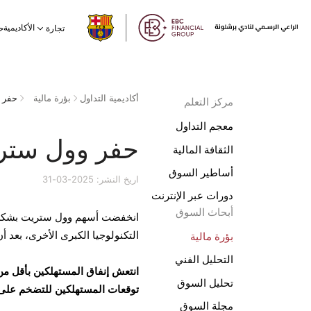
الأكاديمية
تجارة
ح
أكاديمية التداول
بؤرة مالية
حفر 
مركز التعلم
معجم التداول
حفر وول ستر
الثقافة المالية
أساطير السوق
اريخ النشر: 2025-03-31
دورات عبر الإنترنت
أبحاث السوق
انخفضت أسهم وول ستريت بشكل ح
التكنولوجيا الكبرى الأخرى، بعد 
بؤرة مالية
التحليل الفني
انتعش إنفاق المستهلكين بأقل م
تحليل السوق
توقعات
المستهلكين
للتضخم على مدى 12 شهرا ارتفعت إلى أعلى مستوى في ن
مجلة السوق