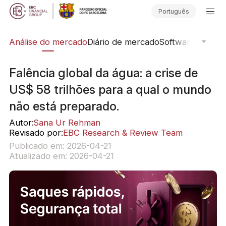
Português
ica
Análise do mercado
Diário de mercado
Software de Neg
Falência global da água: a crise de
US$ 58 trilhões para a qual o mundo
não está preparado.
Autor:
Sana Ur Rehman
Revisado por:
EBC Research & Review Team
Publicado em: 2026-04-21
Atualizado em: 2026-04-21