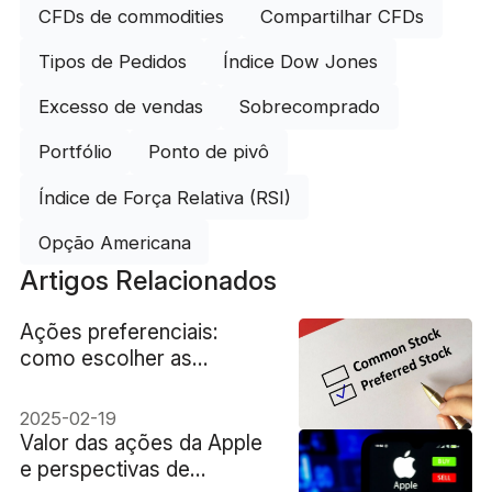
CFDs de commodities
Compartilhar CFDs
Tipos de Pedidos
Índice Dow Jones
Excesso de vendas
Sobrecomprado
Portfólio
Ponto de pivô
Índice de Força Relativa (RSI)
Opção Americana
Artigos Relacionados
Ações preferenciais:
como escolher as
melhores para seu
portfólio
2025-02-19
Valor das ações da Apple
e perspectivas de