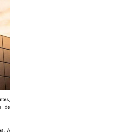
ntes,
s de
es. À