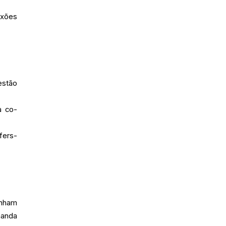
exões
estão
a co-
fers-
anham
manda