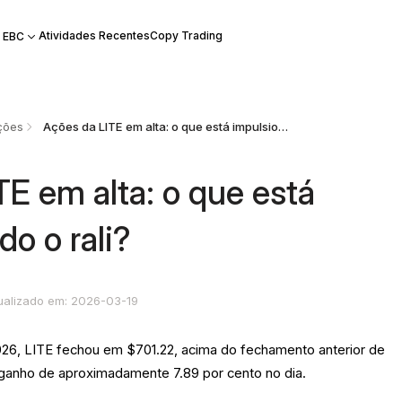
Atividades Recentes
Copy Trading
 EBC
ções
Ações da LITE em alta: o que está impulsionando o rali?
TE em alta: o que está
o o rali?
ualizado em: 2026-03-19
2026, LITE fechou em $701.22, acima do fechamento anterior de
ganho de aproximadamente 7.89 por cento no dia.