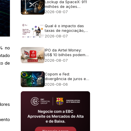
Lockup da SpaceX: 911
milhões de ações
liberadas
2026-08-07
Qual é o impacto das
taxas de negociação,
incluindo as comissões
2026-08-07
e os swaps overnight?
0% no
IPO da Airtel Money:
US$ 10 bilhões podem
ntado
torná-lo o maior IPO de
2026-08-07
to de
Londres desde 2021?
Copom e Fed:
divergência de juros e
efeito no câmbio
2026-08-06
dores
mento