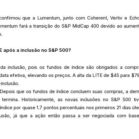
onfirmou que a Lumentum, junto com Coherent, Vertiv e Echo
umentum fará a transição do S&P MidCap 400 devido ao aumen
o.
E após a inclusão no S&P 500?
da inclusão, pois os fundos de índice são obrigados a compr
data efetiva, elevando os preços. A alta da LITE de $45 para $7
inclusão.
. Depois que os fundos de índice concluem suas compras, a de
 termina. Historicamente, as novas inclusões no S&P 500 ti
ndice por quase 1.7 pontos percentuais nos primeiros 21 dias úte
lusão, já que a ação então passa a ser negociada com bas