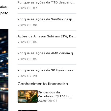
Por que as ações da TTD despencaram quase 30% após a previsão de receita de US$ 650 milhões?
sdaq,
2026-08-07
mpeto
Por que as ações da SanDisk despencaram cerca de 13% apesar da receita recorde de US$ 8,97 bilhões?
2026-08-06
Ações da Amazon Subiram 21%, Depois Bezos Registrou Venda de até US$ 4,1 Bi. Foi um Alerta?
2026-08-05
Por que as ações da AMD caíram quase 9% apesar da receita recorde de US$ 11,5 bilhões?
2026-08-05
Por que as ações da SK Hynix caíram apesar do crescimento de 557% no lucro operacional?
2026-07-29
Conhecimento financeiro
Dividendos da
Petrobras: R$ 17,4 bi
após lucro no 2T26
2026-08-07