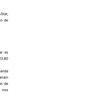
Star,
to de
ar as
83.80
manda
veram
is de
e nos