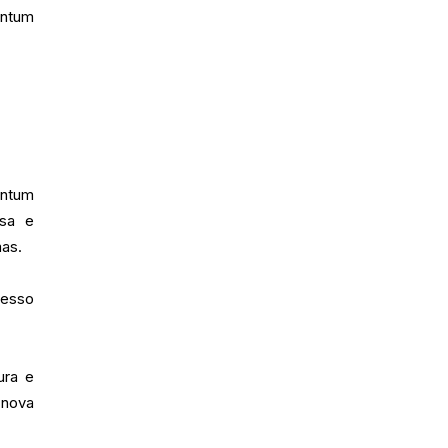
entum
entum
isa e
mas.
esso
ura e
 nova