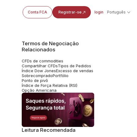
Conta FCA
Registrar-se
login
Português
Termos de Negociação
Relacionados
CFDs de commodities
Compartilhar CFDs
Tipos de Pedidos
Índice Dow Jones
Excesso de vendas
Sobrecomprado
Portfólio
Ponto de pivô
Índice de Força Relativa (RSI)
Opção Americana
Leitura Recomendada