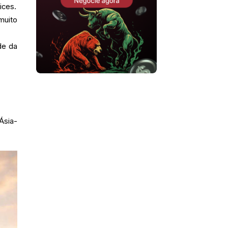
ices.
muito
de da
Ásia-