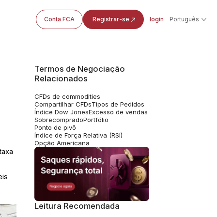
Conta FCA
Registrar-se
login
Português
Termos de Negociação
Relacionados
CFDs de commodities
Compartilhar CFDs
Tipos de Pedidos
Índice Dow Jones
Excesso de vendas
Sobrecomprado
Portfólio
Ponto de pivô
Índice de Força Relativa (RSI)
Opção Americana
taxa
eis
Leitura Recomendada