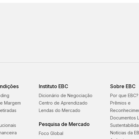
ondições
Instituto EBC
Sobre EBC
ading
Dicionário de Negociação
Por que EBC?
 e Margem
Centro de Aprendizado
Prêmios e
etiradas
Lendas do Mercado
Reconhecime
Documentos L
Pesquisa de Mercado
tucionais
Sustentabilid
nanceira
Notícias da E
Foco Global