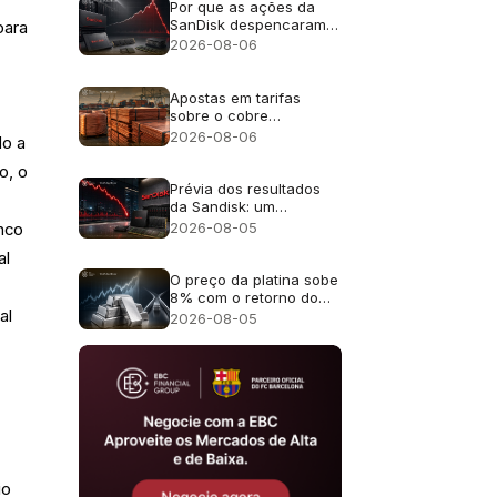
Por que as ações da
SanDisk despencaram
para
cerca de 13% apesar
2026-08-06
da receita recorde de
US$ 8,97 bilhões?
Apostas em tarifas
sobre o cobre
impulsionam o preço do
2026-08-06
do a
metal para um recorde
de US$ 6,703
o, o
Prévia dos resultados
da Sandisk: um
crescimento de receita
2026-08-05
anco
de 4 vezes é suficiente
al
após uma queda de
47% em julho?
O preço da platina sobe
8% com o retorno do
al
foco ao déficit de oferta
2026-08-05
previsto para 2026
io