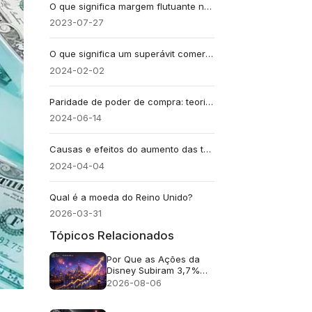
O que significa margem flutuante na negociação cambial?
2023-07-27
O que significa um superávit comercial?
2024-02-02
Paridade de poder de compra: teoria básica e aplicativos
2024-06-14
Causas e efeitos do aumento das taxas de juros no Japão
2024-04-04
Qual é a moeda do Reino Unido?
2026-03-31
Tópicos Relacionados
Por Que as Ações da
Disney Subiram 3,7%
Apesar da Receita
2026-08-06
Fraca?