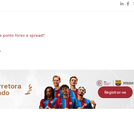
de ponto forex e spread?
?
rretora
ndo
Registrar-se