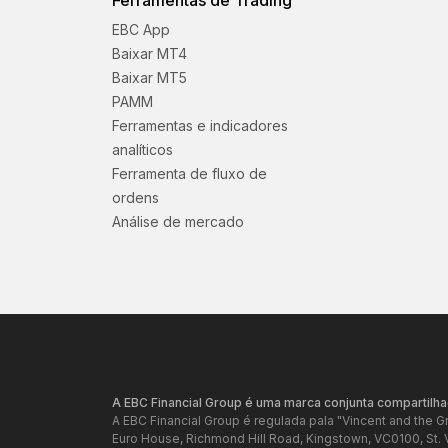
Ferramentas de Trading
EBC App
Baixar MT4
Baixar MT5
PAMM
Ferramentas e indicadores
analíticos
Ferramenta de fluxo de
ordens
Análise de mercado
A EBC Financial Group é uma marca conjunta compartilha
A EBC Financial Group é regulada pala "Vincent and the 
Euro House, Richmond Hill Road, Kingstown, VC0100, St. 