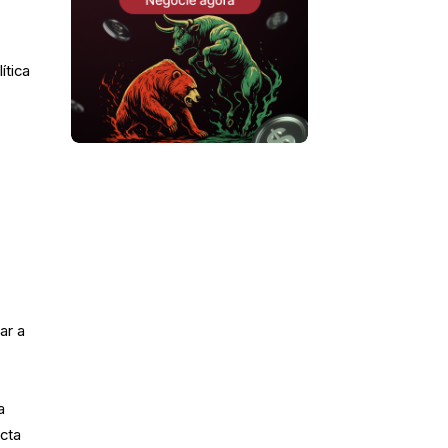
ítica
e
a
ar a
a
ecta