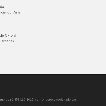
uda
icial do Canal
 de Oxford
Parcerias
da empresa é 353 LLC 2020, com endereço registrado em