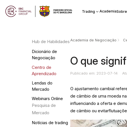
Academia
Trading
Sobre
Academia de Negociação
Ce
Hub de Habilidades
Dicionário de
O que signi
Negociação
Centro de
Publicado em: 2023-07-14
At
Aprendizado
Lendas do
O ajustamento cambial refere
Mercado
de câmbio de uma moeda na 
Webinars Online
influenciando a oferta e dem
Pesquisa de
de câmbio ou evitarflutuaçõ
Mercado
Notícias de trading