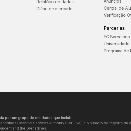
Anúncios
Relatório de dados
Central de Aj
Diário de mercado
Verificação Of
Parcerias
FC Barcelona
Universidade
Programa de 
da por um grupo de entidades que inclui:
Grenadines Financial Services Authority (SVGFSA), e o número de registro 
Vincent and the Grenadines.