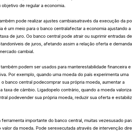
 objetivo de regular a economia.
também pode realizar ajustes cambiaisatravés da execução da pol
ria é um meio para o banco centralafectar a economia ajustando a
 taxa de juro. Oo banco central pode atrair ou suprimir entradas d
standoníveis de juros, afetando assim a relação oferta e demand
 mercado cambial.
s também podem ser usados para manterestabilidade financeira e
essiva. Por exemplo, quando uma moeda do país experimenta uma
, o banco central podecomprar sua própria moeda, aumentar a
a taxa de câmbio. Ligadopelo contrário, quando a moeda valoriza
ral podevender sua própria moeda, reduzir sua oferta e estabiliz
 ferramenta importante do banco central, muitas vezesusado par
 o valor da moeda. Pode serexecutada através de intervenção dir