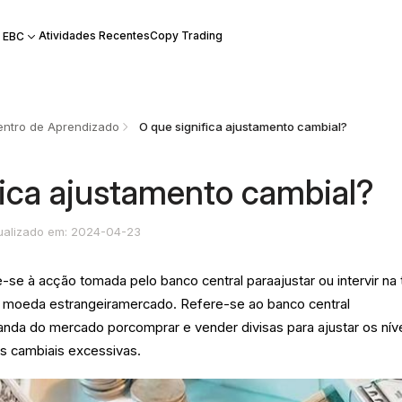
Atividades Recentes
Copy Trading
 EBC
ntro de Aprendizado
O que significa ajustamento cambial?
fica ajustamento cambial?
ualizado em: 2024-04-23
-se à acção tomada pelo banco central paraajustar ou intervir na 
moeda estrangeiramercado. Refere-se ao banco central
anda do mercado porcomprar e vender divisas para ajustar os nív
es cambiais excessivas.