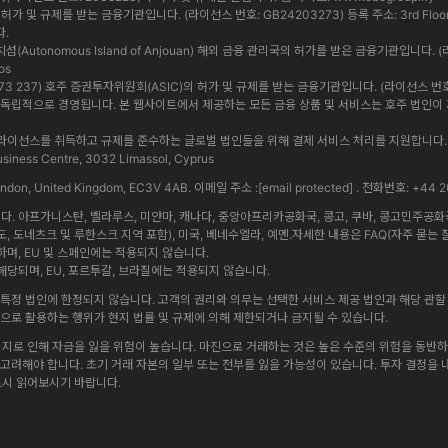
 및 규제를 받는 금융기관입니다. (라이선스 번호: GB24203273) 등록 주소: 3rd Floor, Standa
다.
앙 자치섬(Autonomous Island of Anjouan) 해외 금융 관리국의 허가를 받은 금융기관입니다. (
os
 619 073 237) 호주 증권투자위원회(ASIC)의 허가 및 규제를 받는 금융기관입니다. (라이선스 번호: 5009
법인은 상호 독립적으로 경영됩니다. 본 웹사이트에서 제공하는 모든 금융 상품 및 서비스는 호주 법
내에서 정식 라이선스를 취득하고 규제를 준수하는 글로벌 법인들을 위해 결제 서비스 처리를 지원합
iness Centre, 3032 Limassol, Cyprus
 London, United Kingdom, EC3V 4AB. 이메일 주소 :
[email protected]
. 전화번호: +44 2
 아프가니스탄, 벨라루스, 미얀마, 캐나다, 중앙아프리카공화국, 콩고, 쿠바, 콩고민주공화국, 
도, 도네츠크 및 루한스크 지역 포함), 미국, 베네수엘라, 예멘.자세한 내용은 FAQ(자주 묻는 
며, EU 및 스페인에는 적용되지 않습니다.
당되며, EU, 포르투갈, 브라질에는 적용되지 않습니다.
특정 법인에 한정되지 않습니다. 고객의 권리와 의무는 선택한 서비스 제공 법인과 해당 관할 
방식으로 활용하는 행위가 현지 법률 및 규제에 의해 제한되거나 금지될 수 있습니다.
리지로 인해 자금을 잃을 위험이 높습니다. 마진으로 거래하는 것은 높은 수준의 위험을 동반하며
게 고려해야 합니다. 초기 거래 자본의 일부 또는 전부를 잃을 가능성이 있습니다. 투자 결정을
드시 읽어보시기 바랍니다.