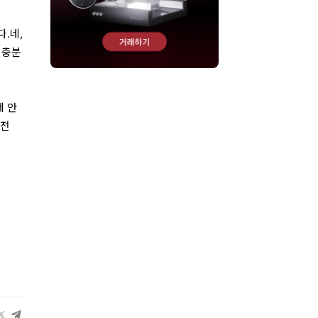
.네,
 충분
제 안
발전