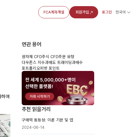
FCA계좌개설
회원가입
로그인
한국어
연관 용어
원자재 CFD
주식 CFD
주문 유형
다우존스 지수
과매도 트래이딩
과매수
포트폴리오
피벗 포인트
매하여
추천 읽을거리
구매력 동등성: 이론 기본 및 앱
2024-06-14