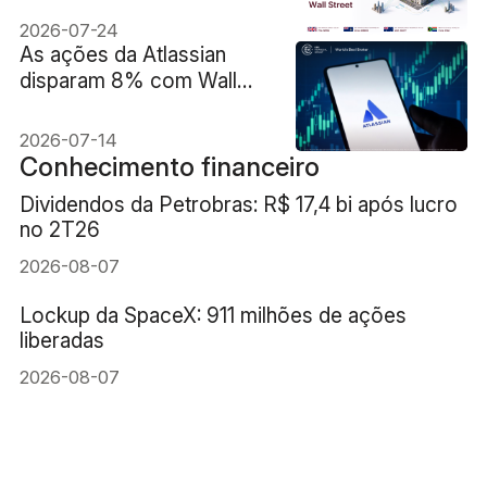
e o mercado americano?
2026-07-24
As ações da Atlassian
disparam 8% com Wall
Street repensando a crise
do setor de software
2026-07-14
Conhecimento financeiro
Dividendos da Petrobras: R$ 17,4 bi após lucro
no 2T26
2026-08-07
Lockup da SpaceX: 911 milhões de ações
liberadas
2026-08-07