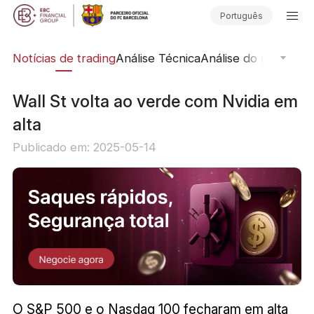
Português
ine
Notícias de trading
Análise Técnica
Análise do mercado
Wall St volta ao verde com Nvidia em
alta
Publicado em: 2025-05-14
O S&P 500 e o Nasdaq 100 fecharam em alta