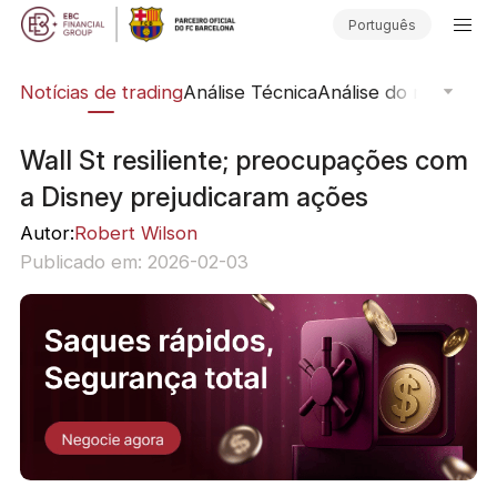
Português
ine
Notícias de trading
Análise Técnica
Análise do mercado
Wall St resiliente; preocupações com
a Disney prejudicaram ações
Autor:
Robert Wilson
Publicado em: 2026-02-03