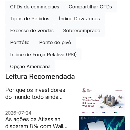
CFDs de commodities
Compartilhar CFDs
Tipos de Pedidos
Índice Dow Jones
Excesso de vendas
Sobrecomprado
Portfólio
Ponto de pivô
Índice de Força Relativa (RSI)
Opção Americana
Leitura Recomendada
Por que os investidores
do mundo todo ainda
acompanham Wall Street
e o mercado americano?
2026-07-24
As ações da Atlassian
disparam 8% com Wall