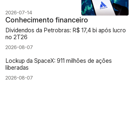
Street repensando a crise
do setor de software
2026-07-14
Conhecimento financeiro
Dividendos da Petrobras: R$ 17,4 bi após lucro
no 2T26
2026-08-07
Lockup da SpaceX: 911 milhões de ações
liberadas
2026-08-07