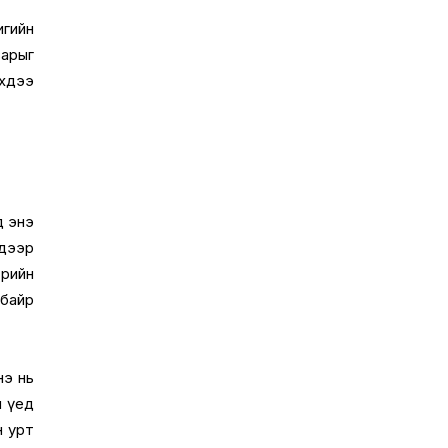
игийн
варыг
эхдээ
д энэ
 дээр
 өрийн
 байр
нэ нь
н үед
н урт