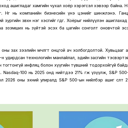
ход ашигладаг хамгийн чухал хоёр хэрэгсэл хэвээр байна. Н
аг. Нөгөө нь компанийн бизнесийн үнэ цэнийг шинжлэнэ. Ган
 зургийн зөвхөн нэг хэсгийг өгдөг. Хоёрыг нийлүүлэн ашиглахад хө
аа эзэмших нь зүйтэй эсэх ба цагийн сонголт оновчтой эс
 оны зах зээлийн мөчлөгт онцгой ач холбогдолтой. Хувьцааг 
AI-н удирдсан технологийн манлайлал, эдийн засгийн тэсвэртэ
 тогтонгүй инфляц болон хүүгийн түвшний тодорхойгүй байд
. Nasdaq-100 нь 2025 онд нийтдээ 21% өгөөж үзүүлж, S&P 500
ол 2026 оны эхний улиралд S&P 500-ын нийлбэр ашиг өсөлт 