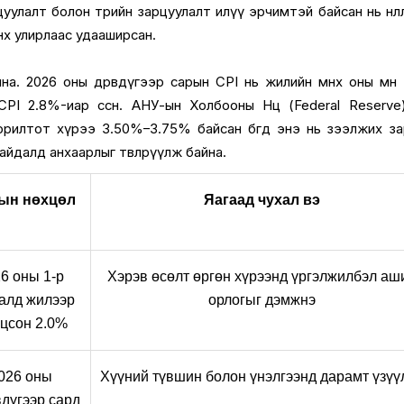
уулалт болон төрийн зарцуулалт илүү эрчимтэй байсан нь нөлөөл
нөх улирлаас удааширсан.
а. 2026 оны дөрөвдүгээр сарын CPI нь жилийн өмнөх оны мөн
CPI 2.8%-иар өссөн. АНУ-ын Холбооны Нөөц (Federal Reserve
орилтот хүрээ 3.50%–3.75% байсан бөгөөд энэ нь зээлжих з
йдалд анхаарлыг төвлөрүүлж байна.
ын нөхцөл
Яагаад чухал вэ
6 оны 1-р 
Хэрэв өсөлт өргөн хүрээнд үргэлжилбэл аши
алд жилээр 
орлогыг дэмжнэ
цсон 2.0%
026 оны 
Хүүний түвшин болон үнэлгээнд дарамт үзүү
дүгээр сард 