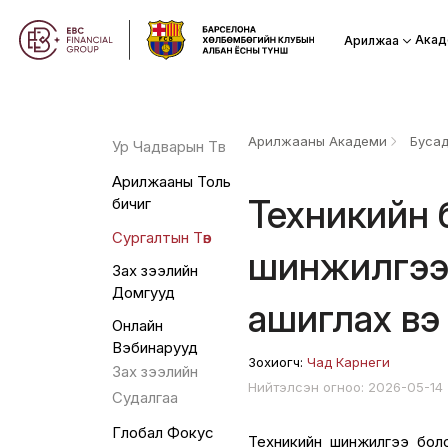
Акад
Арилжаа
Арилжааны Академи
Буса
Ур Чадварын Төв
Арилжааны Толь
Техникийн 
бичиг
Сургалтын Төв
шинжилгээ:
Зах зээлийн
Домгууд
ашиглах вэ
Онлайн
Вэбинарууд
Зохиогч:
Чад Карнеги
Зах зээлийн
Нийтэлсэн огноо: 2026-05-14
Судалгаа
Глобал Фокус
Техникийн шинжилгээ боло