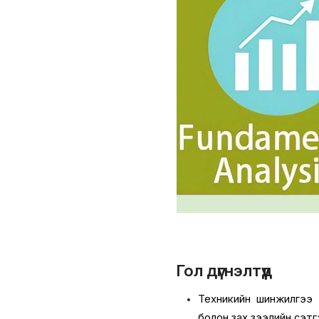
Гол дүгнэлтүүд
Техникийн шинжилгээ нь
болон зах зээлийн сэтг