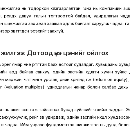
шинжилгээ нь тодорхой хязгаарлалтай. Энэ нь компанийн аш
, өрсөлдөх давуу талын тогтвортой байдал, удирдлагын чад
 шинжилгээ зах зээл хаашаа хөдөлж байгааг харуулж чадна, г
энээр зөвтгөгдсөн эсэхийг заахгүй.
илгээ: Дотоод үнэ цэнийг ойлгох
өрөнгө ямар үнэ өртөгтэй байх ёстойг судалдаг. Хувьцааны хувь
йн ард байгаа санхүү, эдийн засгийн хөдөлгөгч хүчин зүйлс
н маржин, чөлөөт мөнгөн урсгал, өөрийн хөрөнгөнд өгөөж (return on equity),
 (valuation multiples), удирдлагын чанар болон салбар дахь
нь ашиг өссөн гэж тайлагнах бусад зүйлсийг ч хийж чаддаг. Э
санхүүжүүлж, өрийг зөв удирдаж, эдийн засгийн нөхцөл хүндэрсэ
алж чадна. Ийм учраас фундаментал шинжилгээ нь дунд боло