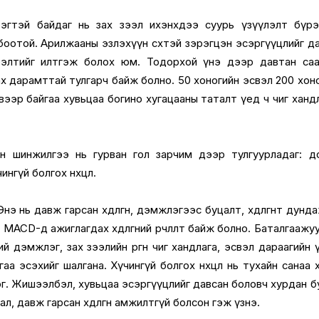
эгтэй байдаг нь зах зээл ихэнхдээ суурь үзүүлэлт бүрэ
холбоотой. Арилжааны эзлэхүүн өсөхтэй зэрэгцэн эсэргүүцлийг д
рэлтийг илтгэж болох юм. Тодорхой үнэ дээр давтан саа
х дарамттай тулгарч байж болно. 50 хоногийн эсвэл 200 хон
хэвээр байгаа хувьцаа богино хугацааны таталт үед ч чиг ханд
н шинжилгээ нь гурван гол зарчим дээр тулгуурладаг: д
нгүй болгох нөхцөл.
 нь давж гарсан хөдөлгөөн, дэмжлэгээс буцалт, хөдөлгөөнт дунд
MACD-д ажиглагдах хөдөлгөөний өөрчлөлт байж болно. Баталгаажу
й дэмжлэг, зах зээлийн өргөн чиг хандлага, эсвэл дараагийн 
а эсэхийг шалгана. Хүчингүй болгох нөхцөл нь тухайн санаа 
г. Жишээлбэл, хувьцаа эсэргүүцлийг давсан боловч хурдан 
, давж гарсан хөдөлгөөн амжилтгүй болсон гэж үзнэ.