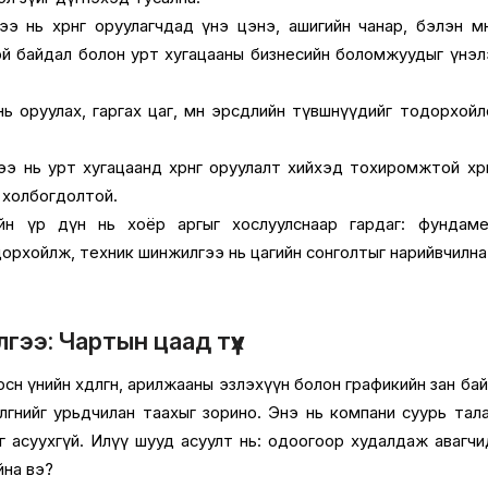
 нь хөрөнгө оруулагчдад үнэ цэнэ, ашигийн чанар, бэлэн мөн
той байдал болон урт хугацааны бизнесийн боломжуудыг үнэ
ь оруулах, гаргах цаг, мөн эрсдлийн түвшнүүдийг тодорхой
 нь урт хугацаанд хөрөнгө оруулалт хийхэд тохиромжтой хөрө
ч холбогдолтой.
йн үр дүн нь хоёр аргыг хослуулснаар гардаг: фундаме
орхойлж, техник шинжилгээ нь цагийн сонголтыг нарийвчилна
ээ: Чартын цаад түүх
рсөн үнийн хөдөлгөөн, арилжааны эзлэхүүн болон графикийн зан ба
лгөөнийг урьдчилан таахыг зорино. Энэ нь компани суурь тал
 асуухгүй. Илүү шууд асуулт нь: одоогоор худалдаж авагчи
йна вэ?