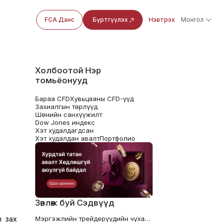
FCA Данс
Бүртгүүлэх
Нэвтрэх
Монгол
Холбоотой Нэр
томьёонууд
Бараа CFD
Хувьцааны CFD-үүд
Захиалгын төрлүүд
Шөнийн санхүүжилт
Dow Jones индекс
Хэт худалдагдсан
Хэт худалдан авалт
Портфолио
Зөвлөж буй Сэдвүүд
ы зах
Мэргэжлийн трейдерүүдийн чухал шинж чанар ба ур чадвар: Бүрэн гарын авлага