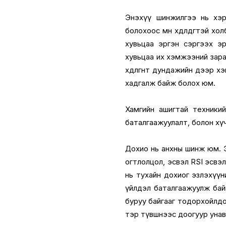
Энэхүү шинжилгээ нь хэр
болохоос өмнө хөдөлдөгтэй 
хувьцаа эргэн сэргээх э
хувьцаа их хэмжээний зара
хөдөлгөөнт дундажийн дээр 
хадгалж байж болох юм.
Хамгийн ашигтай техникий
баталгаажуулалт, болон хүчи
Дохио нь анхны шинж юм. Энэ
огтлолцол, эсвэл RSI эсвэл 
нь тухайн дохиог эзлэхүүни
үйлдэл баталгаажуулж байга
буруу байгааг тодорхойлдо
тэр түвшнээс доогуур унавал