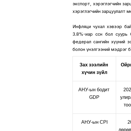
экспорт, хэрэглэгчийн зарц
хэрэглэгчийн зарцуулалт өм
Инфляци чухал хэвээр байн
3.8%-иар өссөн бол суурь 
федeрал сангийн хүүний з
болон үнэлгээний мэдрэг ба
Зах зээлийн 
Ойр
хүчин зүйл
АНУ-ын бодит 
202
GDP
улир
тоо
АНУ-ын CPI
2
дөрөв