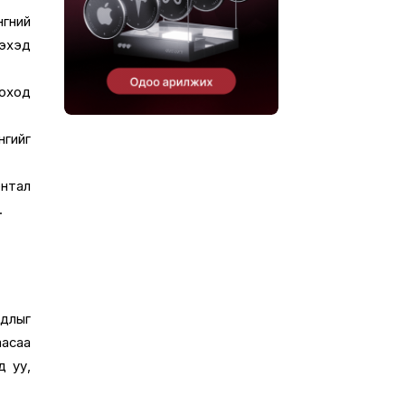
гөний
лэхэд
лоход
нгийг
нтал
.
йдлыг
аасаа
д уу,