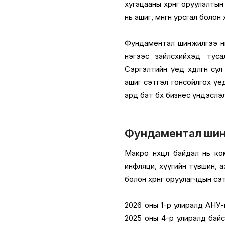
хугацааны хөрөнгө оруулалты
нь ашиг, мөнгөн урсгал болон
Фундаментал шинжилгээ нь 
нэгээс зайлсхийхэд туса
Сэргэлтийн үед хөдөлгөөн с
ашиг сэтгэл гонсойлгох үе
ард бат бөх бизнес үндэслэ
Фундаментал шин
Макро нөхцөл байдал нь к
инфляци, хүүгийн түвшин, а
болон хөрөнгө оруулагчдын сэтг
2026 оны 1-р улиралд АНУ-ы
2025 оны 4-р улиралд байса