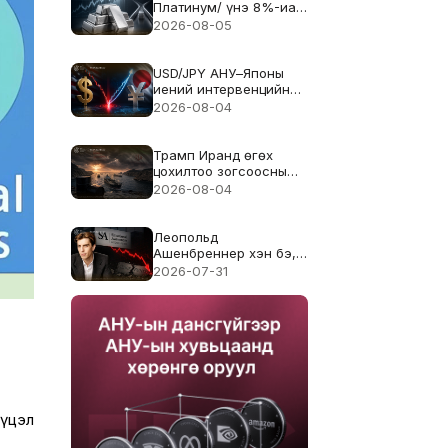
Платинум/ үнэ 8%-иар
өслөө — 2026 оны
2026-08-05
нийлүүлэлтийн
хомсдол дахин
анхаарлын төвд орж
USD/JPY АНУ–Японы
байна
иений интервенцийн
дараа сэргэжээ. Энэ
2026-08-04
нь үр дүнд хүрсэн үү?
Трамп Иранд өгөх
цохилтоо зогсоосны
дараа WTI 5%-иар
2026-08-04
буурав. Ормузын
хоолойн уналтын
трэнд үргэлжилж
Леопольд
чадах уу?
Ашенбреннер хэн бэ,
түүний AI хедж фонд
2026-07-31
67%-г яаж алдсан бэ?
үүцэл