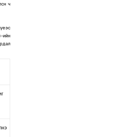
сөн ч
 үеэс
)-ийн
ардал
г 
лнэ