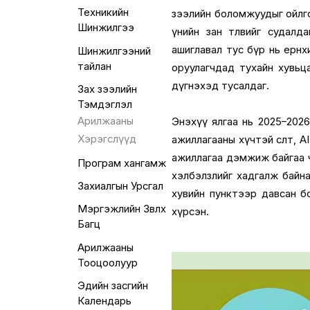
Техникийн
зээлийн боломжуудыг ойлго
Шинжилгээ
үнийн зан төлөвийг судалд
ашиглавал тус бүр нь ерөнхий
Шинжилгээний
тайлан
оруулагчдад тухайн хувьц
дүгнэхэд тусалдаг.
Зах зээлийн
Тэмдэглэл
Арилжааны
Энэхүү ялгаа нь 2025–2026
Хэрэгслүүд
ажиллагааны хүчтэй өсөлт, 
ажиллагаа дэмжиж байгаа ч
Програм хангамж
хэлбэлзлийг хадгалж байна
Захиалгын Урсгал
хувийн пунктээр давсан б
Мэргэжлийн Зөвлөх
хүрсэн.
Багц
Арилжааны
Тооцоолуур
Эдийн засгийн
Календарь