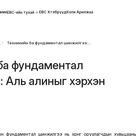
еми
EBC Хөтөлбөрүүд
Копи Арилжаа
EBC-ийн тухай
д
Техникийн ба фундаментал шинжилгээ: Аль алиныг хэрхэн ашиглах вэ
ба фундаментал
 Аль алиныг хэрхэн
н фундаментал шинжилгээ нь хөрөнгө оруулагчдын хувьцаан