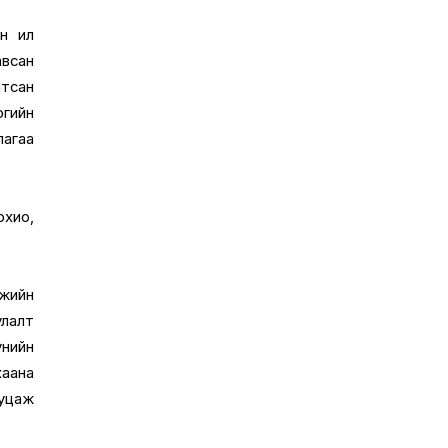
н ил
авсан
тсан
огийн
лагаа
охио,
ажийн
улалт
үнийн
хаана
буцаж