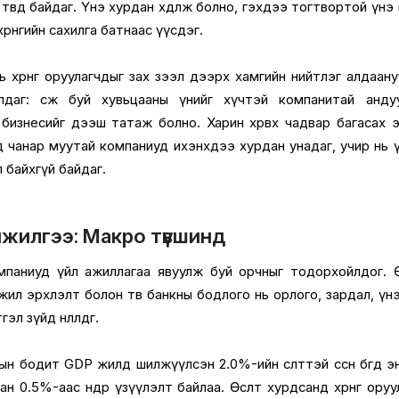
н төвд байдаг. Үнэ хурдан хөдөлж болно, гэхдээ тогтвортой үнэ
 хөрөнгийн сахилга батнаас үүсдэг.
хөрөнгө оруулагчдыг зах зээл дээрх хамгийн нийтлэг алдаан
лдаг: өсөж буй хувьцааны үнийг хүчтэй компанитай андуу
ул бизнесийг дээш татаж болно. Харин хөрвөх чадвар багасах 
д чанар муутай компаниуд ихэнхдээ хурдан унадаг, учир нь 
л байхгүй байдаг.
жилгээ: Макро түвшинд
омпаниуд үйл ажиллагаа явуулж буй орчныг тодорхойлдог. Ө
жил эрхлэлт болон төв банкны бодлого нь орлого, зардал, үн
эл зүйд нөлөөлдөг.
н бодит GDP жилд шилжүүлсэн 2.0%-ийн өсөлттэй өссөн бөгөөд э
н 0.5%-аас өндөр үзүүлэлт байлаа. Өсөлт хурдсанд хөрөнгө оруу