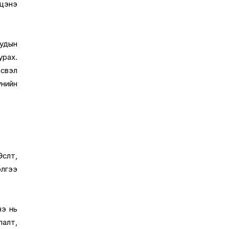
 цэнэ
уудын
рах.
эсвэл
үнийн
сөлт,
элгээ
нэ нь
лалт,