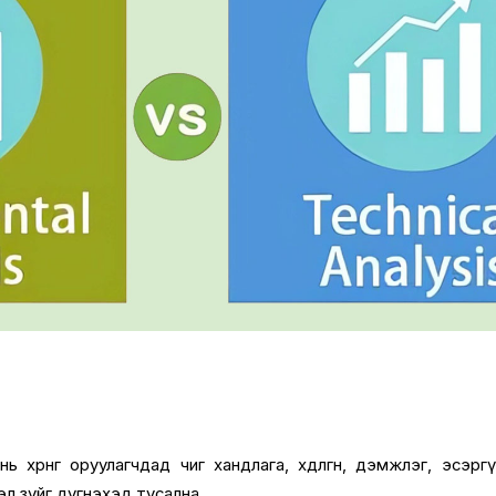
 хөрөнгө оруулагчдад чиг хандлага, хөдөлгөөн, дэмжлэг, эсэрг
эл зүйг дүгнэхэд тусална.