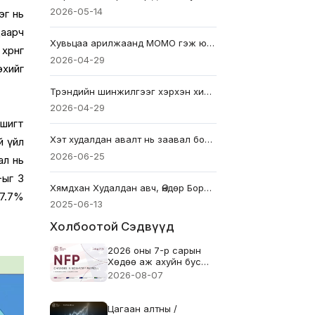
2026-05-14
эг нь
цаарч
Хувьцаа арилжаанд MOMO гэж юу вэ? Арилжаачид ашигладаг моментумын нууц
рөнгө
2026-04-29
эхийг
Трэндийн шинжилгээг хэрхэн хийх вэ: Алхамууд, аргууд болон жишээнүүд
2026-04-29
ашигт
Хэт худалдан авалт нь заавал борлуулахыг заадаггүй: Эхлэгчдэд зориулсан гарын авлага
й үйл
2026-06-25
ал нь
-ыг 3
Хямдхан Худалдан авч, Өндөр Борлуулах: Худалдааны хамгийн эртний дүрэм хэвээр байна
27.7%
2025-06-13
Холбоотой Сэдвүүд
2026 оны 7-р сарын
Хөдөө аж ахуйн бус
хөдөлмөрийн тайлан
2026-08-07
(NFP) - Өмнөх: 57k
Таамаглал: 83k
Цагаан алтны /