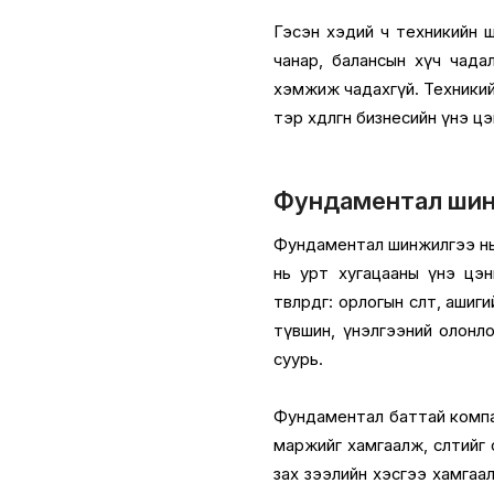
Гэсэн хэдий ч техникийн 
чанар, балансын хүч чадал
хэмжиж чадахгүй. Техникийн
тэр хөдөлгөөн бизнесийн үнэ ц
Фундаментал шинж
Фундаментал шинжилгээ нь х
нь урт хугацааны үнэ цэни
төвлөрдөг: орлогын өсөлт, ашигий
түвшин, үнэлгээний олонлог
суурь.
Фундаментал баттай компан 
маржийг хамгаалж, өсөлтийг 
зах зээлийн хэсгээ хамга