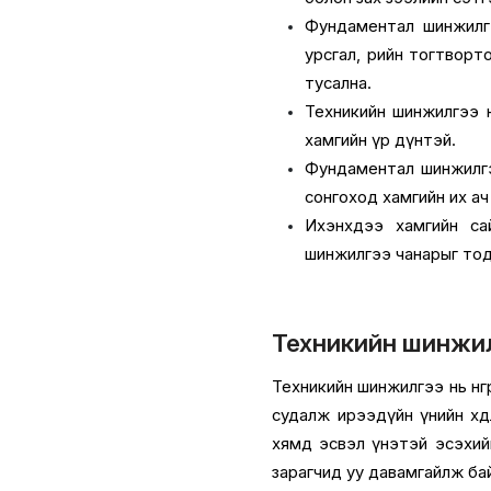
Фундаментал шинжилгээ
урсгал, өрийн тогтвор
тусална.
Техникийн шинжилгээ н
хамгийн үр дүнтэй.
Фундаментал шинжилгээ
сонгоход хамгийн их а
Ихэнхдээ хамгийн са
шинжилгээ чанарыг тод
Техникийн шинжилг
Техникийн шинжилгээ нь өнгө
судалж ирээдүйн үнийн хөдө
хямд эсвэл үнэтэй эсэхийг
зарагчид уу давамгайлж ба