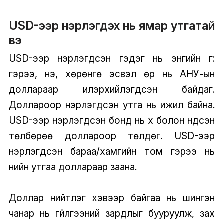
USD-ээр нэрлэгдэх нь ямар утгатай
вэ
USD-ээр нэрлэгдсэн гэдэг нь энгийн үг:
гэрээ, үнэ, хөрөнгө эсвэл өр нь АНУ-ын
доллараар илэрхийлэгдсэн байдаг.
Доллароор нэрлэгдсэн утга нь ижил байна.
USD-ээр нэрлэгдсэн бонд нь хүү болон үндсэн
төлбөрөө доллароор төлдөг. USD-ээр
нэрлэгдсэн бараа/хамгийн том гэрээ нь
үнийн утгаа доллараар заана.
Доллар нийтлэг хэвээр байгаа нь шингэн
чанар нь гүйлгээний зардлыг бууруулж, зах