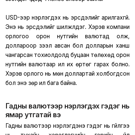
USD-ээр нэрлэгдэх нь эрсдэлийг арилгахгүй.
Энэ нь эрсдэлийг шилжүүлдэг. Хэрэв компани
орлогоо орон нутгийн валютад олж,
доллароор зээл авсан бол долларын ханш
чангарсан тохиолдолд буцаан төлөхөд орон
нутгийн валютаар илүү их өртөг гарах болно.
Хэрэв орлого нь мөн доллартай холбогдсон
бол энэ зөрүү илүү бага байна.
Гадны валютээр нэрлэгдэх гэдэг нь
ямар утгатай вэ
Гадны валютээр нэрлэгдэнэ гэдэг нь гүйлгээ
нь тухайн хэрэглэгчийн гэрийн, үйл