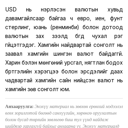
USD нь нэрлэсэн валютын хувьд
давамгайлсаар байгаа ч евро, иен, фунт
стерлинг, юань (ренминби) болон дотоод
валютын зах зээлүүд бүгд чухал үүрэг
гүйцэтгэдэг. Хамгийн найдвартай сонголт нь
заавал хамгийн шингэн валют байдаггүй.
Харин бэлэн мөнгөний урсгал, нягтлан бодох
бүртгэлийн хэрэгцээ болон эрсдэлийг даах
чадвартай хамгийн сайн нийцсэн валют нь
хамгийн зөв сонголт юм.
Анхааруулга:
Энэхүү материал нь зөвхөн ерөнхий мэдээлэл
өгөх зорилготой бөгөөд санхүүгийн, хөрөнгө оруулалтын
болон бусад төрлийн зөвлөгөө биш тул үүнд найдаж
шийдвэр гаргахгүй байхыг анхаарна уу. Энэхүү материалд