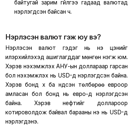
байтугай зарим гүйлгээ гадаад валютад
нэрлэгдсэн байсан ч.
Нэрлэсэн валют гэж юу вэ?
Нэрлэсэн валют гэдэг нь үнэ цэнийг
илэрхийлэхэд ашиглагддаг мөнгөн нэгж юм.
Хэрэв нэхэмжлэх АНУ-ын доллараар гарсан
бол нэхэмжлэх нь USD-д нэрлэгдсэн байна.
Хэрэв бонд хүү ба үндсэн төлбөрөө евроор
амласан бол бонд нь евро-д нэрлэгдсэн
байна. Хэрэв нефтийг доллароор
котироволдож байвал барааны үнэ нь USD-д
нэрлэгдэнэ.