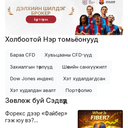
ДЭЛХИЙН ШИЛДЭГ
БРОКЕР
Бүртгүүлэх
Холбоотой Нэр томьёонууд
Бараа CFD
Хувьцааны CFD-үүд
Захиалгын төрлүүд
Шөнийн санхүүжилт
Dow Jones индекс
Хэт худалдагдсан
Хэт худалдан авалт
Портфолио
Зөвлөж буй Сэдвүүд
Форекс дээр «Файбер»
гэж юу вэ?
Тодорхойлолт ба зах