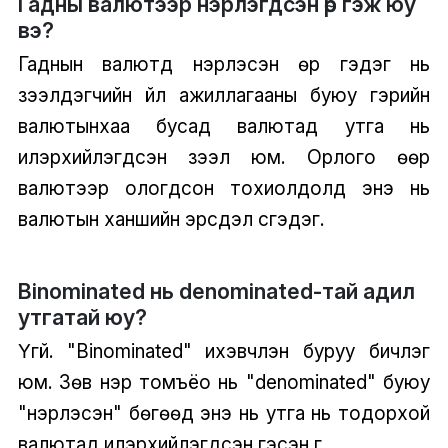
Гадны валютээр нэрлэгдсэн өр гэж юу
вэ?
Гаднын валютд нэрлэсэн өр гэдэг нь
зээлдэгчийн үйл ажиллагааны буюу гэрийн
валютынхаа бусад валютад утга нь
илэрхийлэгдсэн зээл юм. Орлого өөр
валютээр ологдсон тохиолдолд энэ нь
валютын ханшийн эрсдэл үүсгэдэг.
Binominated нь denominated-тай адил
утгатай юу?
Үгүй. "Binominated" ихэвчлэн буруу бичлэг
юм. Зөв нэр томъёо нь "denominated" буюу
"нэрлэсэн" бөгөөд энэ нь утга нь тодорхой
валютад илэрхийлэгдсэн гэсэн үг.