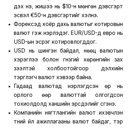
дэх үнэ, жишээ нь $10-н мөнгөн дэвсгэрт
эсвэл €50-н дэвсгэртийг хэлнэ.
Форексэд хоёр дахь валютыг котировын
валют гэж нэрлэдэг. EUR/USD-д евро нь
USD-ын эсрэг котировлогддог.
USD нь шингэн байдал, нөөц валютын
хэрэглээ болон гүнзгий хөрөнгийн зах
зээлтэй холбоотойгоор дэлхийн
тэргүүлэгч валют хэвээр байна.
Гадаад валютад нэрлэгдсэн өр нь
орлого өөр валюттай олгогдсон
тохиолдолд ханшийн эрсдэлийг үүсгэнэ.
Компанийн нягтлангийн валют ихэвчлэн
түүний үйл ажиллагааны валют байдаг, тэр