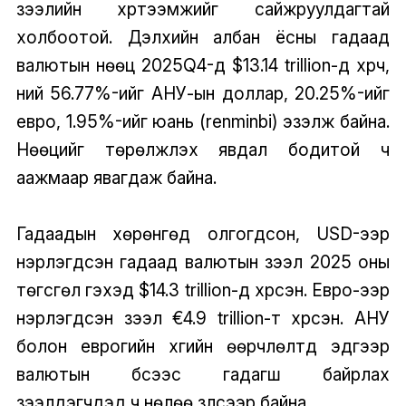
зээлийн хүртээмжийг сайжруулдагтай
холбоотой. Дэлхийн албан ёсны гадаад
валютын нөөц 2025Q4-д $13.14 trillion-д хүрч,
үүний 56.77%-ийг АНУ-ын доллар, 20.25%-ийг
евро, 1.95%-ийг юань (renminbi) эзэлж байна.
Нөөцийг төрөлжүүлэх явдал бодитой ч
аажмаар явагдаж байна.
Гадаадын хөрөнгөд олгогдсон, USD-ээр
нэрлэгдсэн гадаад валютын зээл 2025 оны
төгсгөл гэхэд $14.3 trillion-д хүрсэн. Евро-ээр
нэрлэгдсэн зээл €4.9 trillion-т хүрсэн. АНУ
болон еврогийн хүүгийн өөрчлөлтүүд эдгээр
валютын бүсээс гадагш байрлах
зээлдэгчдэд ч нөлөө үзүүлсээр байна.