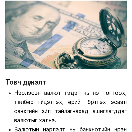
Товч дүгнэлт
Нэрлэсэн валют гэдэг нь үнэ тогтоох,
төлбөр гүйцэтгэх, өрийг бүртгэх эсвэл
санхүүгийн зүйл тайлагнахад ашиглагддаг
валютыг хэлнэ.
Валютын нэрлэлт нь банкнотийн нүүрэн