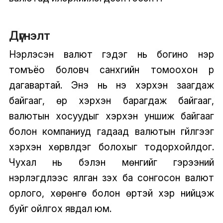
Дүгнэлт
Нэрлэсэн валют гэдэг нь богино нэр
томъёо боловч санхүүгийн томоохон үр
дагавартай. Энэ нь үнэ хэрхэн заагдаж
байгааг, өр хэрхэн барагдаж байгааг,
валютын хосуудыг хэрхэн уншиж байгааг
болон компаниуд гадаад валютын гүйлгээг
хэрхэн хөрвүүлдэг болохыг тодорхойлдог.
Чухал нь бэлэн мөнгийг гэрээний
нэрлэгдлээс ялган үзэх ба сонгосон валют
орлого, хөрөнгө болон өртэй хэр нийцэж
буйг ойлгох явдал юм.