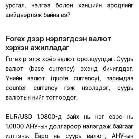
урсгал, үнэлгээ болон ханшийн эрсдлийг
шийдвэрлэж байна вэ?
Forex дээр нэрлэгдсэн валют
хэрхэн ажилладаг
Forex үргэлж хоёр валют оролцуулдаг. Суурь
валют (base currency) эхэнд бичигддэг.
Үнийн валют (quote currency), заримдаа
counter currency гэж нэрлэдэг, суурь
валютын үнийг тогтоодог.
EUR/USD 1.0800-д байх нь нэг евро нь
1.0800 АНУ-ын доллароор үнэлэгдэж байгааг
илтгэнэ. Евро нь суурь валют, АНУ-ын