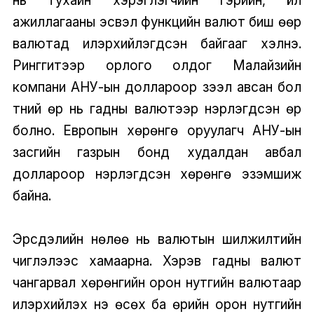
ажиллагааны эсвэл функцийн валют биш өөр
валютад илэрхийлэгдсэн байгааг хэлнэ.
Ринггитээр орлого олдог Малайзийн
компани АНУ-ын доллароор зээл авсан бол
түүний өр нь гадны валютээр нэрлэгдсэн өр
болно. Европын хөрөнгө оруулагч АНУ-ын
засгийн газрын бонд худалдан авбал
доллароор нэрлэгдсэн хөрөнгө эзэмшиж
байна.
Эрсдэлийн нөлөө нь валютын шилжилтийн
чиглэлээс хамаарна. Хэрэв гадны валют
чангарвал хөрөнгийн орон нутгийн валютаар
илэрхийлэх үнэ өсөх ба өрийн орон нутгийн