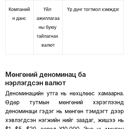
Компаний
Үйл 
Үр дүнг тогтмол хэмждэг
н данс
ажиллагаа
ны буюу 
тайлагнах 
валют
Мөнгөний деноминац ба
нэрлэгдсэн валют
Деноминацийн утга нь нөхцлөөс хамаарна.
Өдөр тутмын мөнгөний хэрэглээнд
деноминаци гэдэг нь мөнгөн тэмдэгт дээр
хэвлэгдсэн нэгжийн үнийг заадаг, жишээ нь