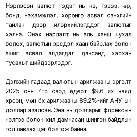
Нэрлэсэн валют гэдэг нь үнэ, гэрээ, өр,
бонд, нэхэмжлэл, хөрөнгө эсвэл санхүүгийн
тайлан дээр илэрхийлэгддэг валютыг
хэлнэ. Энэхүү нэрлэлт нь аль ханш чухал
болох, валютын эрсдэл хаан байрлах болон
ашиг эсвэл алдагдал дансанд хэрхэн
тусахыг шийдвэрлэдэг.
Дэлхийн гадаад валютын арилжааны эргэлт
2025 оны 4-р сард өдөрт $9.6 их наяд
хүрсэн, мөн бүх арилжааны 89.2%-ийг АНУ-ын
доллар эзэлсэн. Энэ нь долларыг форексын
үнэлгээ болон хил дамнасан шингэн байдлын
гол лавлах цэг болгож байна.