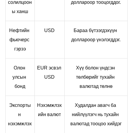
солилцоон
доллароор тооцогддог.
ы ханш
Нефтийн 
USD
Бараа бүтээгдэхүүн 
фьючерс 
доллароор үнэлэгддэг.
гэрээ
Олон 
EUR эсвэл 
Хүү болон үндсэн 
улсын 
USD
төлбөрийг тухайн 
бонд
валютад төлнө
Экспорты
Нэхэмжлэх
Худалдан авагч ба 
н 
ийн валют
нийлүүлэгч нь тухайн 
нэхэмжлэх
валютад тооцоо хийдэг