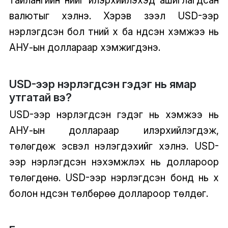
тайлангийн үнийг илэрхийлэхэд ашиглагдсан
валютыг хэлнэ. Хэрэв зээл USD-ээр
нэрлэгдсэн бол түүний хүү ба үндсэн хэмжээ нь
АНУ-ын доллараар хэмжигдэнэ.
USD-ээр нэрлэгдсэн гэдэг нь ямар
утгатай вэ?
USD-ээр нэрлэгдсэн гэдэг нь хэмжээ нь
АНУ-ын доллараар илэрхийлэгдэж,
төлөгдөж эсвэл үнэлэгдэхийг хэлнэ. USD-
ээр нэрлэгдсэн нэхэмжлэх нь доллароор
төлөгдөнө. USD-ээр нэрлэгдсэн бонд нь хүү
болон үндсэн төлбөрөө доллароор төлдөг.