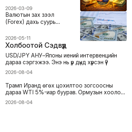
зээлийн ач холбогдол
2026-03-09
Валютын зах зээл
(Forex) дахь суурь
валют: утга, жишээ ба
хосын дүрэм
2026-05-11
Холбоотой Сэдвүүд
USD/JPY АНУ–Японы иений интервенцийн
дараа сэргэжээ. Энэ нь үр дүнд хүрсэн үү?
2026-08-04
Трамп Иранд өгөх цохилтоо зогсоосны
дараа WTI 5%-иар буурав. Ормузын хоолойн
уналтын трэнд үргэлжилж чадах уу?
2026-08-04