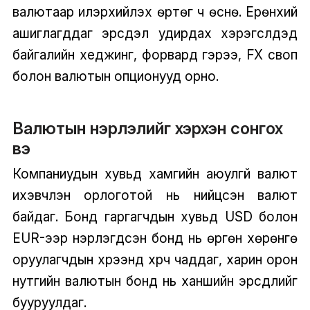
валютаар илэрхийлэх өртөг ч өснө. Ерөнхий
ашиглагддаг эрсдэл удирдах хэрэгслүүдэд
байгалийн хеджинг, форвард гэрээ, FX своп
болон валютын опционууд орно.
Валютын нэрлэлийг хэрхэн сонгох
вэ
Компаниудын хувьд хамгийн аюулгүй валют
ихэвчлэн орлоготой нь нийцсэн валют
байдаг. Бонд гаргагчдын хувьд USD болон
EUR-ээр нэрлэгдсэн бонд нь өргөн хөрөнгө
оруулагчдын хүрээнд хүрч чаддаг, харин орон
нутгийн валютын бонд нь ханшийн эрсдлийг
бууруулдаг.