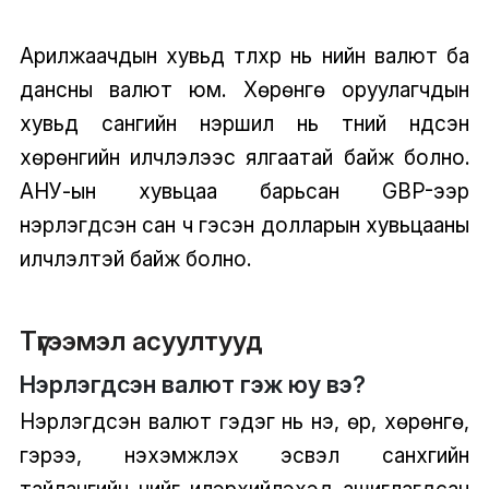
Арилжаачдын хувьд түлхүүр нь үнийн валют ба
дансны валют юм. Хөрөнгө оруулагчдын
хувьд сангийн нэршил нь түүний үндсэн
хөрөнгийн илчлэлээс ялгаатай байж болно.
АНУ-ын хувьцаа барьсан GBP-ээр
нэрлэгдсэн сан ч гэсэн долларын хувьцааны
илчлэлтэй байж болно.
Түгээмэл асуултууд
Нэрлэгдсэн валют гэж юу вэ?
Нэрлэгдсэн валют гэдэг нь үнэ, өр, хөрөнгө,
гэрээ, нэхэмжлэх эсвэл санхүүгийн