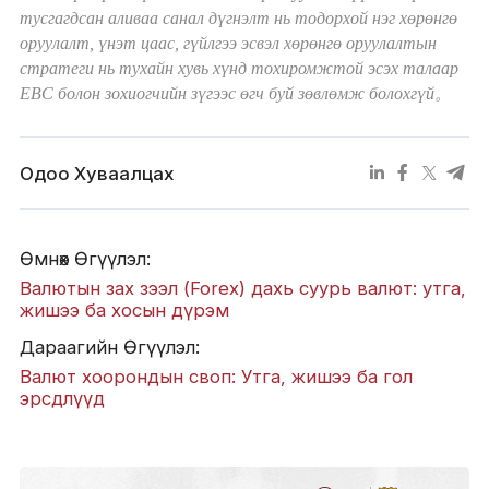
тусгагдсан аливаа санал дүгнэлт нь тодорхой нэг хөрөнгө
оруулалт, үнэт цаас, гүйлгээ эсвэл хөрөнгө оруулалтын
стратеги нь тухайн хувь хүнд тохиромжтой эсэх талаар
EBC болон зохиогчийн зүгээс өгч буй зөвлөмж болохгүй。
Одоо Хуваалцах
Өмнөх Өгүүлэл:
Валютын зах зээл (Forex) дахь суурь валют: утга,
жишээ ба хосын дүрэм
Дараагийн Өгүүлэл:
Валют хоорондын своп: Утга, жишээ ба гол
эрсдлүүд