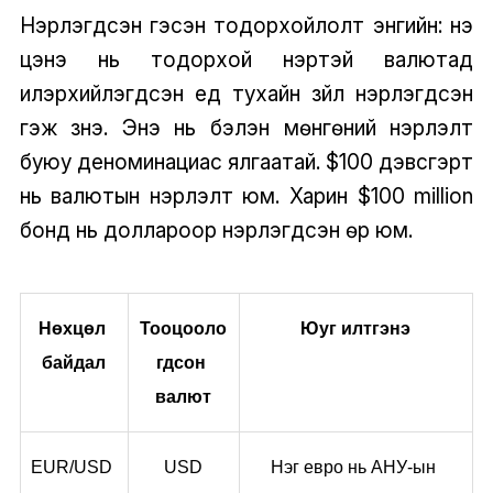
Нэрлэгдсэн гэсэн тодорхойлолт энгийн: үнэ
цэнэ нь тодорхой нэртэй валютад
илэрхийлэгдсэн үед тухайн зүйл нэрлэгдсэн
гэж үзнэ. Энэ нь бэлэн мөнгөний нэрлэлт
буюу деноминациас ялгаатай. $100 дэвсгэрт
нь валютын нэрлэлт юм. Харин $100 million
бонд нь доллароор нэрлэгдсэн өр юм.
Нөхцөл 
Тооцооло
Юуг илтгэнэ
байдал
гдсон 
валют
EUR/USD 
USD
Нэг евро нь АНУ-ын 