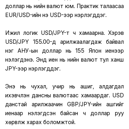
доллар нь үнийн валют юм. Практик талаасаа
EUR/USD-ийн үнэ USD-ээр нэрлэгддэг.
Ижил логик USD/JPY-т ч хамаарна. Хэрэв
USD/JPY 155.00-д арилжаалагдаж байвал
нэг АНУ-ын доллар нь 155 Япон иенээр
үнэлэгдэнэ. Энд иен нь үнийн валют тул ханш
JPY-ээр нэрлэгддэг.
Энэ нь чухал, учир нь ашиг, алдагдал
ихэвчлэн дансны валютаас хамаардаг. USD
данстай арилжаачин GBP/JPY-ийн ашгийг
иенаар үнэлэгдсэн байсан ч доллар руу
хөрвүүлж харах боломжтой.