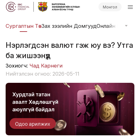
Монгол
иг
Сургалтын Төв
Зах зээлийн Домгууд
Онлайн Вэбинар
Нэрлэгдсэн валют гэж юу вэ? Утга
ба жишээнүүд
Зохиогч:
Чад Карнеги
Нийтэлсэн огноо: 2026-05-11