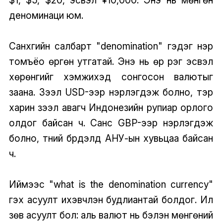
$1, $5, $20, эсвэл ¥10,000. Энэ нь мөнгөн
деноминаци юм.
Санхүүгийн салбарт "denomination" гэдэг нэр
томъёо өргөн утгатай. Энэ нь өр үүрэг эсвэл
хөрөнгийг хэмжихэд сонгосон валютыг
заана. Зээл USD-ээр нэрлэгдэж болно, тэр
харин зээл авагч Индонезийн рупиар орлого
олдог байсан ч. Санс GBP-ээр нэрлэгдэж
болно, түүний бүрдэлд АНУ-ын хувьцаа байсан
ч.
Иймээс "what is the denomination currency"
гэх асуулт ихэвчлэн будлиантай болдог. Илүү
зөв асуулт бол: аль валют нь бэлэн мөнгөний