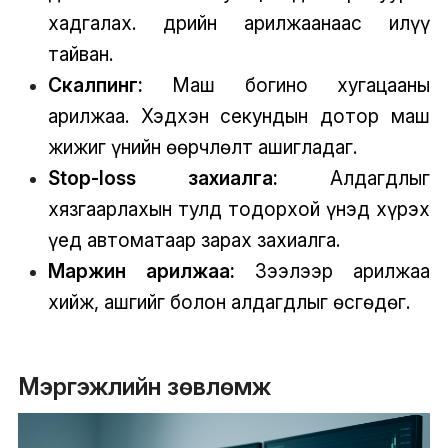
хадгалах. Өдрийн арилжаанаас илүү
тайван.
Скалпинг:
Маш богино хугацааны
арилжаа. Хэдхэн секундын дотор маш
жижиг үнийн өөрчлөлт ашигладаг.
Stop-loss захиалга:
Алдагдлыг
хязгаарлахын тулд тодорхой үнэд хүрэх
үед автоматаар зарах захиалга.
Маржин арилжаа:
Зээлээр арилжаа
хийж, ашгийг болон алдагдлыг өсгөдөг.
Мэргэжлийн зөвлөмж