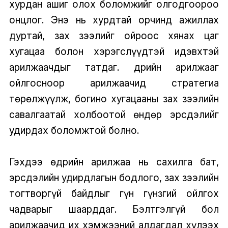
хурдан ашиг олох боломжийг олгодгоороо
онцлог. Энэ нь хурдтай орчинд ажиллах
дуртай, зах зээлийг ойроос хянах цаг
хугацаа болон хэрэгслүүдтэй идэвхтэй
арилжаачдыг татдаг. Өдрийн арилжааг
ойлгосноор арилжаачид стратегиа
төрөлжүүлж, богино хугацааны зах зээлийн
савалгаатай холбоотой өндөр эрсдэлийг
удирдах боломжтой болно.
Гэхдээ өдрийн арилжаа нь сахилга бат,
эрсдэлийн удирдлагын бодлого, зах зээлийн
тогтворгүй байдлыг гүн гүнзгий ойлгох
чадварыг шаарддаг. Бэлтгэлгүй бол
арилжаачид их хэмжээний алдагдал хүлээх