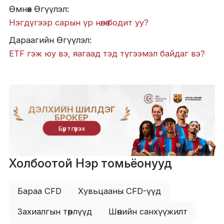
Өмнөх Өгүүлэл:
Нэгдүгээр сарын үр нөлөө бодит уу?
Дараагийн Өгүүлэл:
ETF гэж юу вэ, яагаад тэд түгээмэл байдаг вэ?
ДЭЛХИЙН ШИЛДЭГ
БРОКЕР
Бүртгүүлэх
Холбоотой Нэр томьёонууд
Бараа CFD
Хувьцааны CFD-үүд
Захиалгын төрлүүд
Шөнийн санхүүжилт