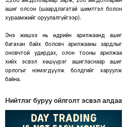
ашиг олсон (шаардлагатай шимтгэл болон
хураамжийг оруулалгүйгээр).
Энэ жишээ нь өдрийн арилжаанд ашиг
багахан байх боловч арилжааны зардлыг
оновчтой удирдах, олон тооны арилжаа
хийх эсвэл хөшүүрэг ашигласнаар ашиг
орлогыг нэмэгдүүлж болдгийг харуулж
байна.
Нийтлэг буруу ойлголт эсвэл алдаа