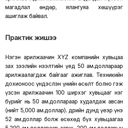
магадлал өндөр, ялангуяа хөшүүрэг
ашиглаж байвал.
Практик жишээ
Нэгэн арилжаачин XYZ компанийн хувьцаа
зах зээлийн нээлтийн үед 50 ам.доллараар
арилжаалагдаж байгааг ажиглав. Техникийн
дохионоос үндэслэн үнийн өсөлт болно гэж
үзсэн арилжаачин 100 ширхэг хувьцааг нэг
бүрийг нь 50 ам.доллараар худалдаж авсан
(нийт 5,000 ам.доллар). Өдрийн дунд үеэр үнэ
52 ам.доллар болж өсөхөд бүх хувьцаагаа
5,200 ам.доллараар зарж, 200 ам.долларын