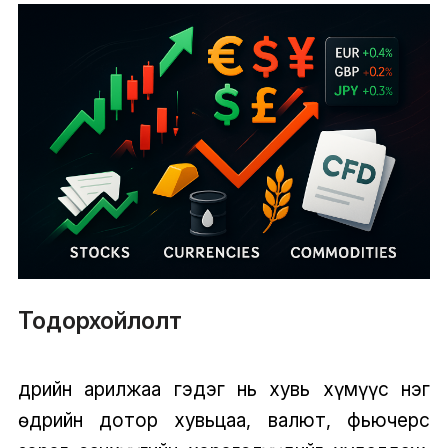
Тодорхойлолт
Өдрийн арилжаа гэдэг нь хувь хүмүүс нэг
өдрийн дотор хувьцаа, валют, фьючерс