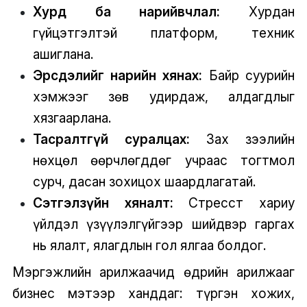
Хурд ба нарийвчлал:
Хурдан
гүйцэтгэлтэй платформ, техник
ашиглана.
Эрсдэлийг нарийн хянах:
Байр суурийн
хэмжээг зөв удирдаж, алдагдлыг
хязгаарлана.
Тасралтгүй суралцах:
Зах зээлийн
нөхцөл өөрчлөгддөг учраас тогтмол
сурч, дасан зохицох шаардлагатай.
Сэтгэлзүйн хяналт:
Стресст хариу
үйлдэл үзүүлэлгүйгээр шийдвэр гаргах
нь ялалт, ялагдлын гол ялгаа болдог.
Мэргэжлийн арилжаачид өдрийн арилжааг
бизнес мэтээр ханддаг: түргэн хожих,