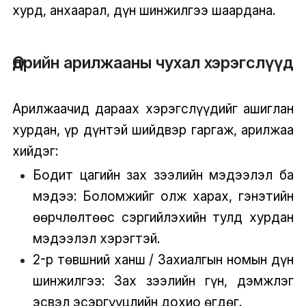
хурд, анхаарал, дүн шинжилгээ шаардана.
Өдрийн арилжааны чухал хэрэгслүүд
Арилжаачид дараах хэрэгслүүдийг ашиглан
хурдан, үр дүнтэй шийдвэр гаргаж, арилжаа
хийдэг:
Бодит цагийн зах зээлийн мэдээлэл ба
мэдээ: Боломжийг олж харах, гэнэтийн
өөрчлөлтөөс сэргийлэхийн тулд хурдан
мэдээлэл хэрэгтэй.
2-р төвшний ханш / Захиалгын номын дүн
шинжилгээ: Зах зээлийн гүн, дэмжлэг
эсвэл эсэргүүцлийн дохио өгдөг.