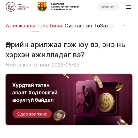
Монгол
Арилжааны Толь бичиг
Сургалтын Төв
Зах зээлийн Д
Өдрийн арилжаа гэж юу вэ, энэ нь
хэрхэн ажилладаг вэ?
Нийтэлсэн огноо: 2025-08-29