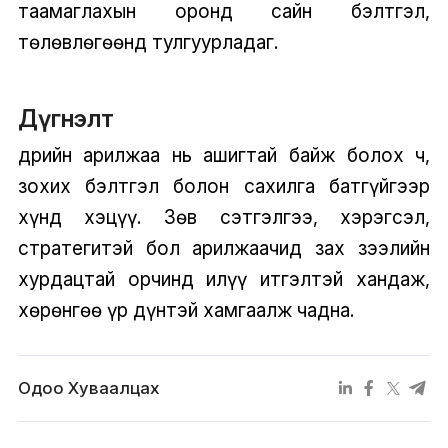
таамаглахын оронд сайн бэлтгэл,
төлөвлөгөөнд тулгуурладаг.
Дүгнэлт
Өдрийн арилжаа нь ашигтай байж болох ч,
зохих бэлтгэл болон сахилга батгүйгээр
хүнд хэцүү. Зөв сэтгэлгээ, хэрэгсэл,
стратегитэй бол арилжаачид зах зээлийн
хурдацтай орчинд илүү итгэлтэй хандаж,
хөрөнгөө үр дүнтэй хамгаалж чадна.
Одоо Хуваалцах