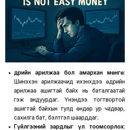
Өдрийн арилжаа бол амархан мөнгө
:
Шинэхэн арилжаачид ихэнхдээ өдрийн
арилжаа ашигтай байх нь баталгаатай
гэж андуурдаг. Үнэндээ тогтвортой
ашигтай байхын тулд өндөр ур чадвар,
сахилга бат, бэлтгэл шаарддаг.
Гүйлгээний зардлыг үл тоомсорлох
: