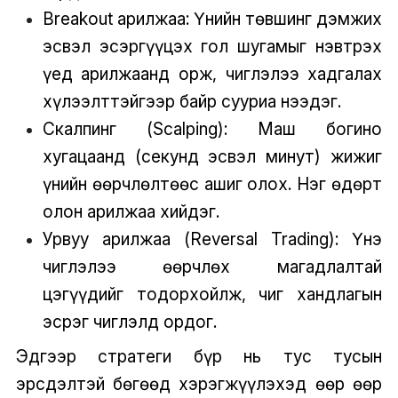
Breakout арилжаа: Үнийн төвшинг дэмжих
эсвэл эсэргүүцэх гол шугамыг нэвтрэх
үед арилжаанд орж, чиглэлээ хадгалах
хүлээлттэйгээр байр сууриа нээдэг.
Скалпинг (Scalping): Маш богино
хугацаанд (секунд эсвэл минут) жижиг
үнийн өөрчлөлтөөс ашиг олох. Нэг өдөрт
олон арилжаа хийдэг.
Урвуу арилжаа (Reversal Trading): Үнэ
чиглэлээ өөрчлөх магадлалтай
цэгүүдийг тодорхойлж, чиг хандлагын
эсрэг чиглэлд ордог.
Эдгээр стратеги бүр нь тус тусын
эрсдэлтэй бөгөөд хэрэгжүүлэхэд өөр өөр