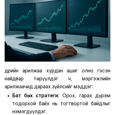
Өдрийн арилжаа хурдан ашиг олно гэсэн
найдвар төрүүлдэг ч, мэргэжлийн
арилжаачид дараах зүйлсийг мэддэг:
Бат бөх стратеги:
Орох, гарах дүрэм
тодорхой байх нь тогтвортой байдлыг
нэмэгдүүлдэг.