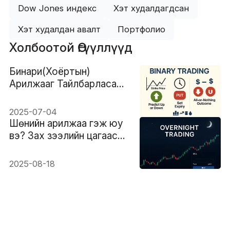
Dow Jones индекс
Хэт худалдагдсан
Хэт худалдан авалт
Портфолио
Холбоотой Өгүүллүүд
Бинари(Хоёртын)
Арилжааг Тайлбарласан:
Энэ нь Хэрхэн
Ажилладаг вэ, Гол
2025-07-04
Эрсдлүүд
Шөнийн арилжаа гэж юу
вэ? Зах зээлийн цагаас
гадуур хэрхэн
арилжаалах вэ
2025-08-18