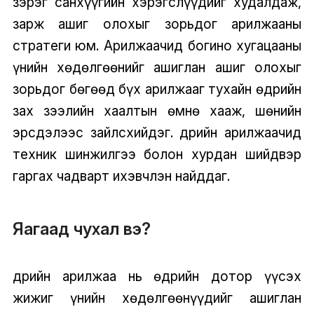
зэрэг санхүүгийн хэрэгслүүдийг худалдаж,
зарж ашиг олохыг зорьдог арилжааны
стратеги юм. Арилжаачид богино хугацааны
үнийн хөдөлгөөнийг ашиглан ашиг олохыг
зорьдог бөгөөд бүх арилжааг тухайн өдрийн
зах зээлийн хаалтын өмнө хааж, шөнийн
эрсдэлээс зайлсхийдэг. Өдрийн арилжаачид
техник шинжилгээ болон хурдан шийдвэр
гаргах чадварт ихэвчлэн найддаг.
Яагаад чухал вэ?
Өдрийн арилжаа нь өдрийн дотор үүсэх
жижиг үнийн хөдөлгөөнүүдийг ашиглан