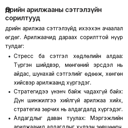
Өдрийн арилжааны сэтгэлзүйн
сорилтууд
Өдрийн арилжаа сэтгэлзүйд ихээхэн ачаалал
өгдөг. Арилжаачид дараах сорилттой нүүр
тулдаг:
Стресс ба сэтгэл хөдлөлийн алдаа:
Түргэн шийдвэр, мөнгөний эрсдэл нь
айдас, шунахай сэтгэлийг өдөөж, хөнгөн
хийсвэр арилжаанд хүргэдэг.
Стратегидээ үнэнч байж чадахгүй байх:
Дүн шинжилгээ хийлгүй арилжаа хийх,
стратегиа зөрчих нь алдагдалд хүргэдэг.
Алдагдлыг даван туулах: Мэргэжлийн
арилжаачид алдагдлыг хүлээн зөвшөөрч,