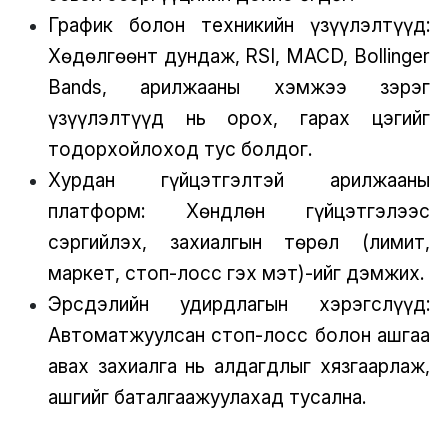
График болон техникийн үзүүлэлтүүд:
Хөдөлгөөнт дундаж, RSI, MACD, Bollinger
Bands, арилжааны хэмжээ зэрэг
үзүүлэлтүүд нь орох, гарах цэгийг
тодорхойлоход тус болдог.
Хурдан гүйцэтгэлтэй арилжааны
платформ: Хөндлөн гүйцэтгэлээс
сэргийлэх, захиалгын төрөл (лимит,
маркет, стоп-лосс гэх мэт)-ийг дэмжих.
Эрсдэлийн удирдлагын хэрэгслүүд:
Автоматжуулсан стоп-лосс болон ашгаа
авах захиалга нь алдагдлыг хязгаарлаж,
ашгийг баталгаажуулахад тусална.