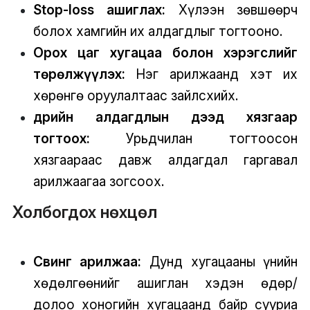
Stop-loss ашиглах:
Хүлээн зөвшөөрч
болох хамгийн их алдагдлыг тогтооно.
Орох цаг хугацаа болон хэрэгслийг
төрөлжүүлэх:
Нэг арилжаанд хэт их
хөрөнгө оруулалтаас зайлсхийх.
Өдрийн алдагдлын дээд хязгаар
тогтоох:
Урьдчилан тогтоосон
хязгаараас давж алдагдал гаргавал
арилжаагаа зогсоох.
Холбогдох нөхцөл
Свинг арилжаа:
Дунд хугацааны үнийн
хөдөлгөөнийг ашиглан хэдэн өдөр/
долоо хоногийн хугацаанд байр сууриа