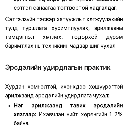
сэтгэл санаагаа тогтвортой хадгалдаг.
Сэтгэлзүйн тэсвэр хатуужлыг хөгжүүлэхийн
тулд туршлага хуримтлуулах, арилжааны
тэмдэглэл хөтлөх, тодорхой дүрэм
баримтлах нь техникийн чадвар шиг чухал.
Эрсдэлийн удирдлагын практик
Хурдан хэмнэлтэй, ихэнхдээ хөшүүрэгтэй
арилжаанд эрсдэлийн удирдлага чухал:
Нэг арилжаанд тавих эрсдэлийн
хязгаар:
Ихэвчлэн нийт хөрөнгийн 1–2%
байна.