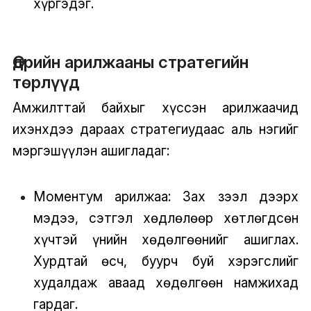
хүргэдэг.
Өдрийн арилжааны стратегийн
төрлүүд
Амжилттай байхыг хүссэн арилжаачид
ихэнхдээ дараах стратегиудаас аль нэгийг
мэргэшүүлэн ашигладаг:
Моментум арилжаа: Зах зээл дээрх
мэдээ, сэтгэл хөдлөлөөр хөтлөгдсөн
хүчтэй үнийн хөдөлгөөнийг ашиглах.
Хурдтай өсч, буурч буй хэрэгслийг
худалдаж аваад хөдөлгөөн намжихад
гардаг.