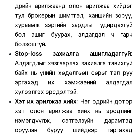
Өдрийн арилжаанд олон арилжаа хийдэг
тул брокерын шимтгэл, ханшийн зөрүү,
хураамж зэргийн зардлыг удирдахгүй
бол ашиг буурах, алдагдал ч гарч
болзошгүй.
Stop-loss захиалга ашигладаггүй:
Алдагдлыг хязгаарлах захиалга тавихгүй
байх нь үнийн хөдөлгөөн сөрөг тал руу
эргэхэд их хэмжээний алдагдал
хүлээлгэх эрсдэлтэй.
Хэт их арилжаа хийх:
Нэг өдрийн дотор
хэт олон арилжаа хийх нь эрсдлийг
нэмэгдүүлж, сэтгэлзүйн дарамтад
оруулан буруу шийдвэр гаргахад