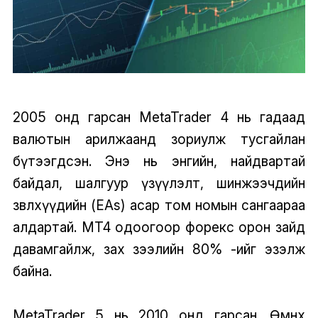
2005 онд гарсан MetaTrader 4 нь гадаад
валютын арилжаанд зориулж тусгайлан
бүтээгдсэн. Энэ нь энгийн, найдвартай
байдал, шалгуур үзүүлэлт, шинжээчдийн
зөвлөхүүдийн (EAs) асар том номын сангаараа
алдартай. MT4 одоогоор форекс орон зайд
давамгайлж, зах зээлийн 80% -ийг эзэлж
байна.
MetaTrader 5 нь 2010 онд гарсан. Өмнөх