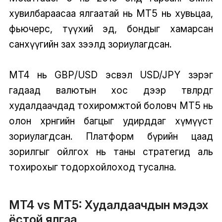
хувилбараасаа ялгаатай нь MT5 нь хувьцаа,
фьючерс, түүхий эд, бондыг хамарсан
санхүүгийн зах зээлд зориулагдсан.
MT4 нь GBP/USD эсвэл USD/JPY зэрэг
гадаад валютын хос дээр төвлөрдөг
худалдаачдад тохиромжтой боловч MT5 нь
олон хөрөнгийн багцыг удирддаг хүмүүст
зориулагдсан. Платформ бүрийн цаад
зорилгыг ойлгох нь таны стратегид аль
тохирохыг тодорхойлоход тусална.
MT4 vs MT5: Худалдаачдын мэдэх
ёстой ялгаа