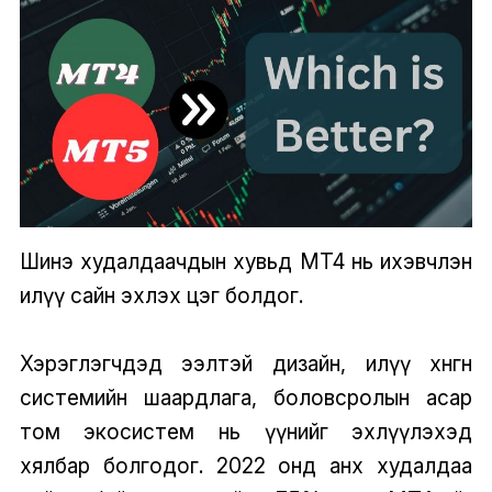
Шинэ худалдаачдын хувьд MT4 нь ихэвчлэн
илүү сайн эхлэх цэг болдог.
Хэрэглэгчдэд ээлтэй дизайн, илүү хөнгөн
системийн шаардлага, боловсролын асар
том экосистем нь үүнийг эхлүүлэхэд
хялбар болгодог. 2022 онд анх худалдаа