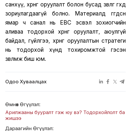
санхүү, хөрөнгө оруулалт болон бусад зөвлөгөө өгөхөд
зориулагдаагүй болно. Материалд өгөгдсөн
ямар ч санал нь EBC эсвэл зохиогчийн
аливаа тодорхой хөрөнгө оруулалт, аюулгүй
байдал, гүйлгээ, хөрөнгө оруулалтын стратеги
нь тодорхой хүнд тохиромжтой гэсэн
зөвлөмж биш юм.
Одоо Хуваалцах
Өмнөх Өгүүлэл:
Арилжааны бууралт гэж юу вэ? Тодорхойлолт ба
жишээ
Дараагийн Өгүүлэл: