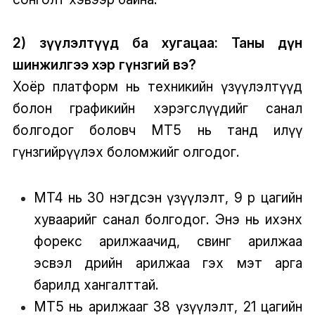
2) Үзүүлэлтүүд ба хугацаа: Таны дүн
шинжилгээ хэр гүнзгий вэ?
Хоёр платформ нь техникийн үзүүлэлтүүд
болон графикийн хэрэгслүүдийг санал
болгодог боловч MT5 нь танд илүү
гүнзгийрүүлэх боломжийг олгодог.
MT4 нь 30 нэгдсэн үзүүлэлт, 9 өөр цагийн
хуваарийг санал болгодог. Энэ нь ихэнх
форекс арилжаачид, свинг арилжаа
эсвэл өдрийн арилжаа гэх мэт арга
барилд хангалттай.
MT5 нь арилжааг 38 үзүүлэлт, 21 цагийн