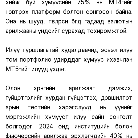
хийж буй хүмүүсийн 75% нь MT4-ийг
нэвтрэх платформ болгон сонгосон байна.
Энэ нь шууд, төвлөрсөн бөгөөд гадаад валютын
арилжааны үндсийг сурахад тохиромжтой.
Илүү туршлагатай худалдаачид эсвэл илүү
том портфолио удирддаг хүмүүс ихэвчлэн
MT5-ийг илүүд үздэг.
Олон хөрөнгийн арилжааг дэмжих,
гүйцэтгэлийг хурдан гүйцэтгэх, дэвшилтэт
арын тестийн хэрэгслүүд нь үүнийг
мэргэжлийн хүмүүст илүү сайн сонголт
болгодог. 2024 онд институцийн болон
фьючерсийн арилжаа эрхлэгчдийн 40% нь