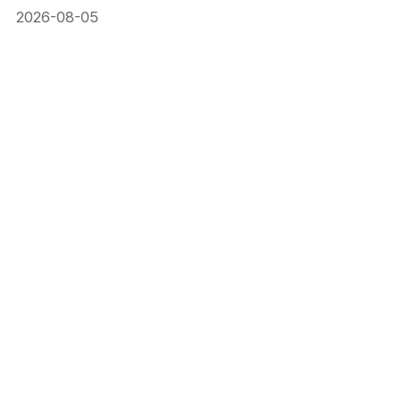
анхаарлын төвд орж байна
2026-08-05