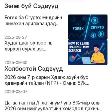
Зөвлөж буй Сэдвүүд
Forex ба Crypto: Өнөөдрийн
шинэхэн арилжаачдад
аль зах зээл илүү
тохиромжтой вэ?
2025-08-27
Худалдааг эхнээс нь
хэрхэн сурах вэ:
Эхлэгчдэд зориулсан
гарын авлага
2025-09-30
Холбоотой Сэдвүүд
2026 оны 7-р сарын Хөдөө аж ахуйн бус
хөдөлмөрийн тайлан (NFP) - Өмнөх: 57k
Таамаглал: 83k
2026-08-07
Цагаан алтны /Платинум/ үнэ 8%-иар өслөө —
2026 оны нийлүүлэлтийн хомсдол дахин