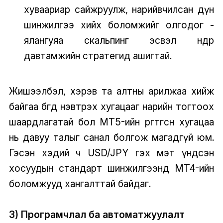
хуваариар сайжруулж, нарийвчилсан дүн
шинжилгээ хийх боломжийг олгодог -
ялангуяа скальпинг эсвэл өндөр
давтамжийн стратегид ашигтай.
Жишээлбэл, хэрэв та алтны арилжаа хийж
байгаа бөгөөд нэвтрэх хугацааг нарийн тогтоох
шаардлагатай бол MT5-ийн өргөтгөсөн хугацаа
нь давуу талыг санал болгож магадгүй юм.
Гэсэн хэдий ч USD/JPY гэх мэт үндсэн
хосуудын стандарт шинжилгээнд MT4-ийн
боломжууд хангалттай байдаг.
3) Програмчлал ба автоматжуулалт