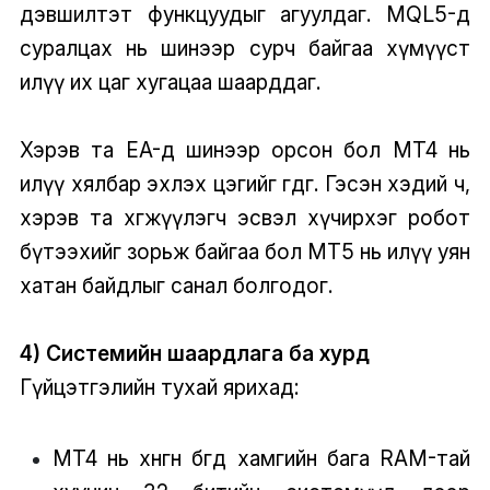
дэвшилтэт функцуудыг агуулдаг. MQL5-д
суралцах нь шинээр сурч байгаа хүмүүст
илүү их цаг хугацаа шаарддаг.
Хэрэв та EA-д шинээр орсон бол MT4 нь
илүү хялбар эхлэх цэгийг өгдөг. Гэсэн хэдий ч,
хэрэв та хөгжүүлэгч эсвэл хүчирхэг робот
бүтээхийг зорьж байгаа бол MT5 нь илүү уян
хатан байдлыг санал болгодог.
4) Системийн шаардлага ба хурд
Гүйцэтгэлийн тухай ярихад:
MT4 нь хөнгөн бөгөөд хамгийн бага RAM-тай