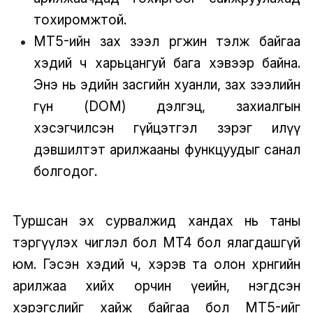
тохиромжтой.
MT5-ийн зах зээл өргөжин тэлж байгаа
хэдий ч харьцангуй бага хэвээр байна.
Энэ нь эдийн засгийн хуанли, зах зээлийн
гүн (DOM) дэлгэц, захиалгын
хэсэгчилсэн гүйцэтгэл зэрэг илүү
дэвшилтэт арилжааны функцуудыг санал
болгодог.
Туршсан эх сурвалжид хандах нь таны
тэргүүлэх чиглэл бол MT4 бол ялагдашгүй
юм. Гэсэн хэдий ч, хэрэв та олон хөрөнгийн
арилжаа хийх орчин үеийн, нэгдсэн
хэрэгслийг хайж байгаа бол MT5-ийг