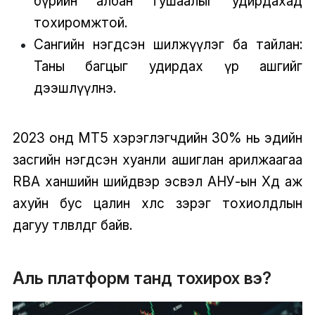
бүрийн албан тушаалыг удирдахад
тохиромжтой.
Сангийн нэгдсэн шилжүүлэг ба тайлан:
Таны багцыг удирдах үр ашгийг
дээшлүүлнэ.
2023 онд MT5 хэрэглэгчдийн 30% нь эдийн
засгийн нэгдсэн хуанли ашиглан арилжаагаа
RBA ханшийн шийдвэр эсвэл АНУ-ын Хөдөө аж
ахуйн бус цалин хөлс зэрэг тохиолдлын
дагуу төлөвлөдөг байв.
Аль платформ танд тохирох вэ?