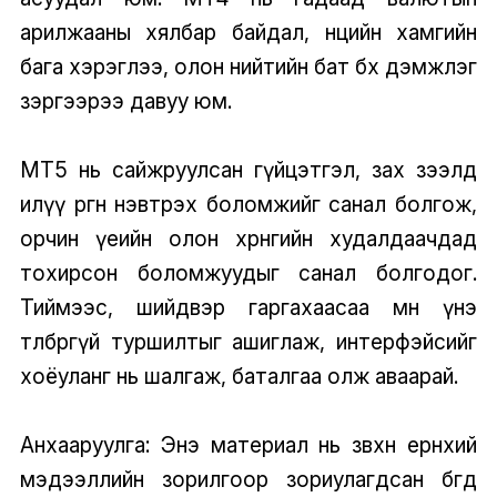
арилжааны хялбар байдал, нөөцийн хамгийн
бага хэрэглээ, олон нийтийн бат бөх дэмжлэг
зэргээрээ давуу юм.
MT5 нь сайжруулсан гүйцэтгэл, зах зээлд
илүү өргөн нэвтрэх боломжийг санал болгож,
орчин үеийн олон хөрөнгийн худалдаачдад
тохирсон боломжуудыг санал болгодог.
Тиймээс, шийдвэр гаргахаасаа өмнө үнэ
төлбөргүй туршилтыг ашиглаж, интерфэйсийг
хоёуланг нь шалгаж, баталгаа олж аваарай.
Анхааруулга: Энэ материал нь зөвхөн ерөнхий
мэдээллийн зорилгоор зориулагдсан бөгөөд