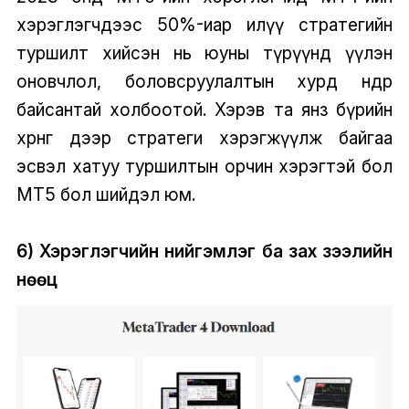
хэрэглэгчдээс 50%-иар илүү стратегийн
туршилт хийсэн нь юуны түрүүнд үүлэн
оновчлол, боловсруулалтын хурд өндөр
байсантай холбоотой. Хэрэв та янз бүрийн
хөрөнгө дээр стратеги хэрэгжүүлж байгаа
эсвэл хатуу туршилтын орчин хэрэгтэй бол
MT5 бол шийдэл юм.
6) Хэрэглэгчийн нийгэмлэг ба зах зээлийн
нөөц