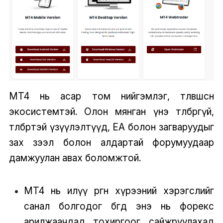
MT4 нь асар том нийгэмлэг, төлөвшсөн
экосистемтэй. Олон мянган үнэ төлбөргүй,
төлбөртэй үзүүлэлтүүд, EA болон загваруудыг
зах зээл болон алдартай форумуудаар
дамжуулан авах боломжтой.
MT4 нь илүү өргөн хүрээний хэрэгслийг
санал болгодог бөгөөд энэ нь форекс
арилжаачдад тохиргоог сайжруулахад