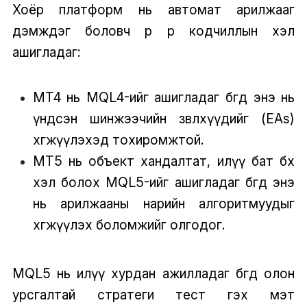
Хоёр платформ нь автомат арилжааг
дэмждэг боловч өөр өөр кодчиллын хэл
ашигладаг:
MT4 нь MQL4-ийг ашигладаг бөгөөд энэ нь
үндсэн шинжээчийн зөвлөхүүдийг (EAs)
хөгжүүлэхэд тохиромжтой.
MT5 нь объект хандалтат, илүү бат бөх
хэл болох MQL5-ийг ашигладаг бөгөөд энэ
нь арилжааны нарийн алгоритмуудыг
хөгжүүлэх боломжийг олгодог.
MQL5 нь илүү хурдан ажилладаг бөгөөд олон
урсгалтай стратеги тест гэх мэт