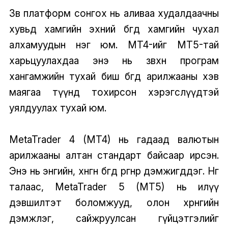
Зөв платформ сонгох нь аливаа худалдаачны
хувьд хамгийн эхний бөгөөд хамгийн чухал
алхамуудын нэг юм. MT4-ийг MT5-тай
харьцуулахдаа энэ нь зөвхөн програм
хангамжийн тухай биш бөгөөд арилжааны хэв
маягаа түүнд тохирсон хэрэгслүүдтэй
уялдуулах тухай юм.
MetaTrader 4 (MT4) нь гадаад валютын
арилжааны алтан стандарт байсаар ирсэн.
Энэ нь энгийн, хөнгөн бөгөөд өргөнөөр дэмжигддэг. Нөгөө
талаас, MetaTrader 5 (MT5) нь илүү
дэвшилтэт боломжууд, олон хөрөнгийн
дэмжлэг, сайжруулсан гүйцэтгэлийг