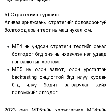
5) Стратегийн туршилт
Аливаа арилжааны стратегийг боловсронгуй
болгоход арын тест нь маш чухал юм.
MT4 нь үндсэн стратеги тестийг санал
болгодог бөгөөд энэ нь ихэвчлэн нэг удаад
нэг валютын хос юм.
MT5 нь олон валют, олон урсгалтай
backtesting онцлогтой бөгөөд илүү хурдан
бөгөөд илүү бодит загварчлал хийх
боломжийг олгодог.
2023 онд MT5-ийн хэрэглэгчид MT4-ийн