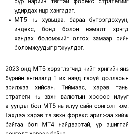
бүр нарийн төвөгтэй форекс стратегийг
удирдах нөөцөөр хангадаг.
MT5 нь хувьцаа, бараа бүтээгдэхүүн,
индекс, бонд болон нэмэлт хөрөнгөд
хандах боломжийг олгох замаар өөрийн
боломжуудыг өргөжүүлдэг.
2023 онд MT5 хэрэглэгчид нийт хөрөнгийн янз
бүрийн ангилалд 1 их наяд гаруй долларын
арилжаа хийсэн. Тиймээс, хэрэв таны
стратеги нь зөвхөн валютын хосоос илүүг
агуулдаг бол MT5 нь илүү сайн сонголт юм.
Гэхдээ хэрэв та зөвхөн форекс арилжаа хийж
байгаа бол MT4 найдвартай, үр ашигтай
сонголт хэвээр байна.