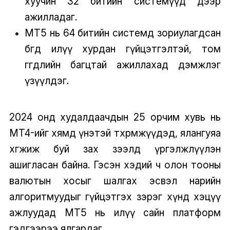
хуучин 32 битийн системүүд дээр
ажилладаг.
MT5 нь 64 битийн системд зориулагдсан
бөгөөд илүү хурдан гүйцэтгэлтэй, том
өгөгдлийн багцтай ажиллахад дэмжлэг
үзүүлдэг.
2024 онд худалдаачдын 25 орчим хувь нь
MT4-ийг хямд үнэтэй төхөөрөмжүүдэд, ялангуяа
хөгжиж буй зах зээлд үргэлжлүүлэн
ашигласан байна. Гэсэн хэдий ч олон тооны
валютын хосыг шалгах эсвэл нарийн
алгоритмуудыг гүйцэтгэх зэрэг хүнд хэцүү
ажлуудад MT5 нь илүү сайн платформ
гэдгээрээ ялгардаг.