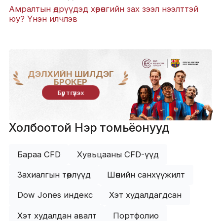
Амралтын өдрүүдэд хөрөнгийн зах зээл нээлттэй
юу? Үнэн илчлэв
ДЭЛХИЙН ШИЛДЭГ
БРОКЕР
Бүртгүүлэх
Холбоотой Нэр томьёонууд
Бараа CFD
Хувьцааны CFD-үүд
Захиалгын төрлүүд
Шөнийн санхүүжилт
Dow Jones индекс
Хэт худалдагдсан
Хэт худалдан авалт
Портфолио