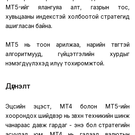
MT5-ийг ялангуяа алт, газрын тос,
хувьцааны индекстэй холбоотой стратегид
ашигласан байна.
MT5 нь тоон арилжаа, нарийн төвөгтэй
алгоритмууд, гүйцэтгэлийн хурдыг
нэмэгдүүлэхэд илүү тохиромжтой.
Дүгнэлт
Эцсийн эцэст, MT4 болон MT5-ийн
хоорондох шийдвэр нь зөвхөн техникийн шинж
чанараас давж гардаг - энэ бол стратегийн
асуудал юм. MT4 нь гадаад валютын