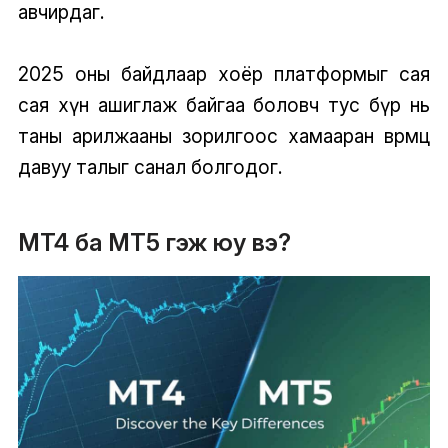
авчирдаг.
2025 оны байдлаар хоёр платформыг сая
сая хүн ашиглаж байгаа боловч тус бүр нь
таны арилжааны зорилгоос хамааран өвөрмөц
давуу талыг санал болгодог.
MT4 ба MT5 гэж юу вэ?