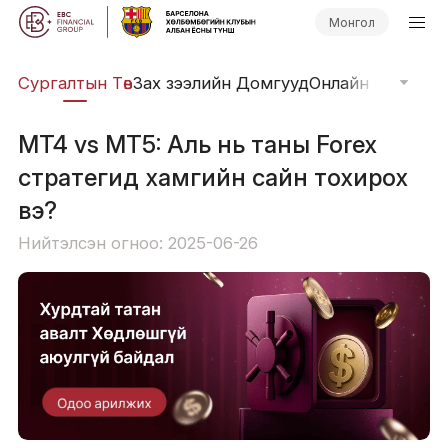
Монгол
иг
Сургалтын Төв
Зах зээлийн Домгууд
Онлайн Вэбинар
MT4 vs MT5: Аль нь таны Forex
стратегид хамгийн сайн тохирох
вэ?
Нийтэлсэн огноо: 2025-06-26