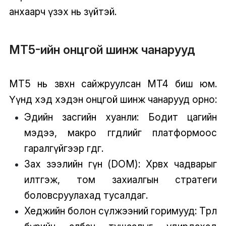
анхаарч үзэх нь зүйтэй.
MT5-ийн онцгой шинж чанарууд
MT5 нь зөвхөн сайжруулсан MT4 биш юм.
Үүнд хэд хэдэн онцгой шинж чанарууд орно:
Эдийн засгийн хуанли: Бодит цагийн
мэдээ, макро өгөгдлийг платформоос
гаралгүйгээр өгдөг.
Зах зээлийн гүн (DOM): Хөрвөх чадварыг
илтгэж, том захиалгын стратеги
боловсруулахад тусалдаг.
Хеджийн болон сүлжээний горимууд: Төрөл