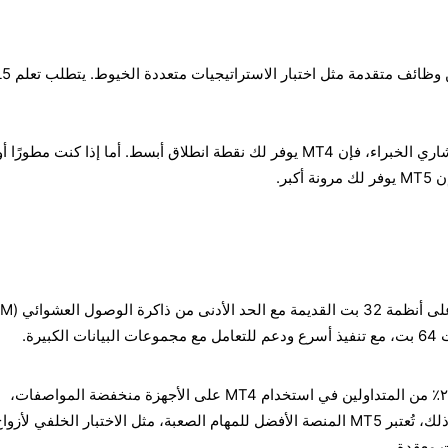
يعمل MQL5 بسرعة أكبر ويتضم
إذا كنت جديدًا في استخدام مستشاري الخبراء، فإن MT4 يوفر لك نقطة انطلاق أبسط. أما إذا كنت مطورًا أ
كبر.
في عام ٢٠٢٤، سيستمر حوالي ٢٥٪ من المتداولين في استخدام MT4 على الأجهزة منخفضة المواصفات،
وخاصةً في الأسواق النامية. ومع ذلك، تُعتبر MT5 المنصة الأفضل للمهام الصعبة، مثل الاختبار الخلفي لأزو
ت معقدة.