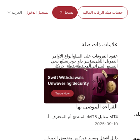
حساب هيئة الرقابة المالية
يسجل
تسجيل الدخول
العربية
علامات ذات صلة
عقود الفروقات على السلع
أنواع الأوامر
التمويل الليلي
مؤشر داو جونز
تشبّع بيعي
التشبع الشرائي
المحفظة
نقطة الارتكاز
القراءة الموصى بها
 يقتصر الأمر على
MT4 مقابل MT5: المبتدئ أم المحترف، أيهما يناسبك؟
2025-09-10
دليل أفضل وسيط فوركس منخفض العمولة للمتداولين الأذكياء
اسع.