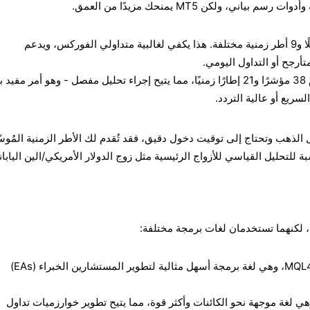
ني، ولكن MT5 يمنحك مزيدًا من العمق.
يوفر MT4 30 مؤشرًا متكاملًا و9 أطر زمنية مختلفة. هذا يكفي لغالبية متداولي الفوركس، ويدعم
تأرجح أو التداول اليومي.
يعزز MT5 التداول باستخدام 38 مؤشرًا و21 إطارًا زمنيًا، مما يتيح إجراء تحليل مفصل - وهو أمر م
سريع أو عالية التردد.
 الذهب وتحتاج إلى توقيت دخول دقيق، فقد تُقدم لك الأطر الزمنية المُوس
النسبة للتحليل القياسي للأزواج الرئيسية مثل زوج الدولار الأمريكي/الين اليابا
ي، لكنهما تستخدمان لغات برمجة مختلفة:
يستخدم MT4 لغة البرمجة MQL4، وهي لغة برمجة أسهل مثالية لتطوير المستشارين الخبراء (EAs)
دم MT5 لغة MQL5، وهي لغة موجهة نحو الكائنات وأكثر قوة، مما يتيح تطوير خوارزميات تداول