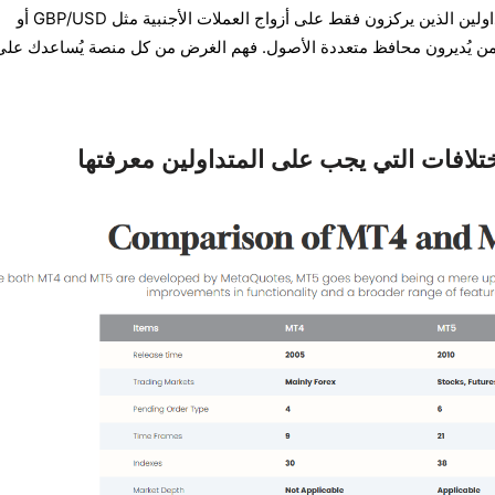
بينما تُعدّ منصة MT4 مثالية للمتداولين الذين يركزون فقط على أزواج العملات الأجنبية مثل GBP/USD أو
بي MT5 احتياجات من يُديرون محافظ متعددة الأصول. فهم الغرض من كل منصة يُساعدك عل