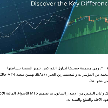
تم إطلاق منصة ميتاتريدر 4 عام ٢٠٠٥، وهي مصممة خصيصًا لتداول الفوركس. تتميز المنصة ببساطتها
وموثوقيتها، بالإضافة إلى مكتبة ضخمة من المؤشرات و
حو ٨٠٪.
جاء MetaTrader 5 في عام 2010. وعلى النقيض من الإصدار السابق، تم تصميم MT5 للأسواق المالي
ود الآجلة والسلع والسندات.