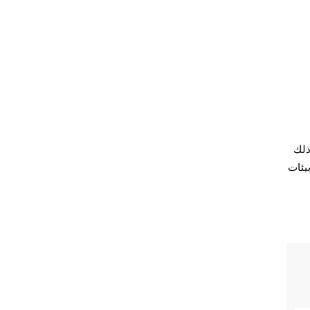
 مقارنةً بمستخدمي MT4، ويعود ذلك
يئات