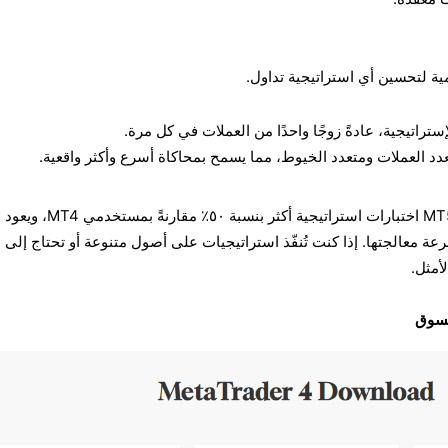
أهمية لتحسين أي استراتيجية تداول.
في عام ٢٠٢٣، أجرى مستخدمو MT5 اختبارات استراتيجية أكثر بنسبة ٥٠٪
ة معالجتها. إذا كنت تُنفّذ استراتيجيات على أصول متنوعة أو تحتاج إلى ب