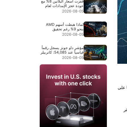
قفزت أسعار البلاتين 8% مع
عودة عجز الإمدادات لعام
2026 إلى دائرة الاهتمام
2026-08-05
لماذا هبطت أسهم AMD
بنحو 9% رغم تحقيق
إيرادات قياسية بقيمة
2026-08-05
$11.5B
مؤشر داو جونز يسجل رقماً
قياسياً عند 54,085: كاتربيلر
قادت الارتفاع في النقاط،
2026-08-05
وانخفاض أسعار النفط وسّع
موجة الصعود
المستشارين الخبراء (EAs). تهيمن منصة MT4 حاليًا على
ة الأكثر