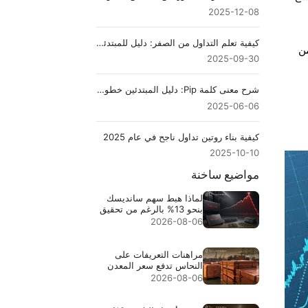
2025-12-08
كيفية تعلم التداول من الصفر: دليل للمبتدئين
من
2025-09-30
شرح معنى كلمة Pip: دليل المبتدئين خطوة بخطوة
2025-06-06
كيفية بناء روتين تداول ناجح في عام 2025
2025-10-10
مواضيع ساخنة
لماذا هبط سهم سانديسك
بنحو 13% بالرغم من تحقيق
إيرادات قياسية بقيمة
2026-08-06
$8.97B
مراهنات التعريفات على
النحاس تدفع سعر المعدن
إلى مستوى قياسي $6.703
2026-08-06