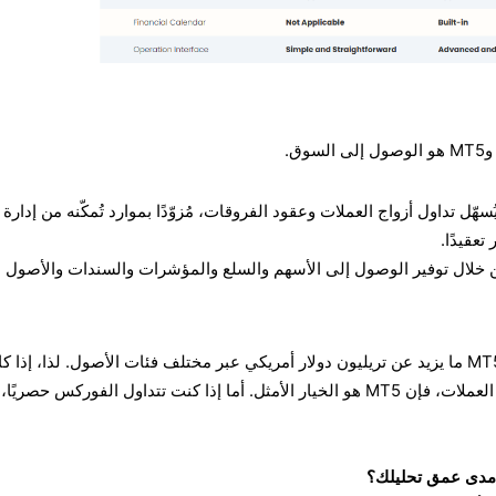
يُسهّل تداول أزواج العملات وعقود الفروقات، مُزوّدًا بموارد تُمكّنه من إدارة
عقيدًا.
يزاته من خلال توفير الوصول إلى الأسهم والسلع والمؤشرات والسندات والأصول
في عام ٢٠٢٣، تداول مستخدمو MT5 ما يزيد عن تريليون دولار أمريكي عبر مختلف فئات الأصول. لذا، إذا 
استراتيجيتك لا تقتصر على أزواج العملات، فإن MT5 هو الخيار الأمثل. أما إذا كنت تتداول الفوركس حصري