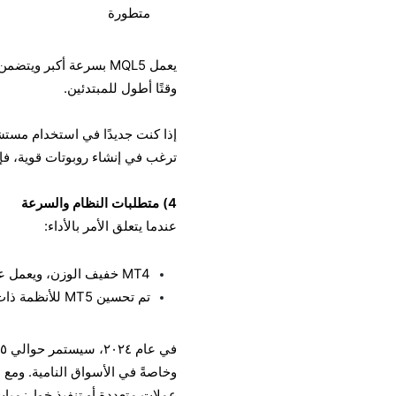
متطورة
وقتًا أطول للمبتدئين.
ترغب في إنشاء روبوتات قوية، فإن MT5 يوفر لك مرونة أ
4) متطلبات النظام والسرعة
عندما يتعلق الأمر بالأداء:
MT4 خفيف الوزن، ويعمل على أنظمة 32 بت القديمة مع الحد الأدنى من ذاكرة الوصول العشوائي (RAM).
تم تحسين MT5 للأنظمة ذات 64 بت، مع تنفيذ أسرع ودعم للتعامل مع مجموعات البيانات الكبيرة.
عملات متعددة أو تنفيذ خوارزميا