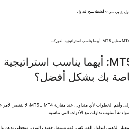
أنشطة
نسخ التداول
ول إي بي سي
MT4 مقابل MT5: أيهما يناسب استراتيجية الفوركس الخاصة بك بشكل أفضل؟
MT4 مقابل MT5: أيهما يناسب استراتيجية
اصة بك بشكل أفضل؟
يُعد اختيار المنصة المناسبة من أولى وأهم الخطوات لأي متداول. عند مقارنة MT4 بـ MT5، لا
مواءمة أسلوب تداولك مع الأدوات التي تناسبه.
ما كان ميتاتريدر 4 (MT4) المعيار الذهبي لتداول الفوركس. فهو بسيط، خفيف الوزن، ويحظى بدعم و