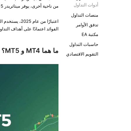
أدوات التداول
من ناحية أخرى، يوفر ميتاتريدر 5 (MT5) ميزات أكثر تقدمًا، ودعمًا متعدد الأصول، وأداءً مُحسّنًا.
منصات التداول
اعتبارًا من عا
تدفق الأوامر
الفوائد اعتمادًا على أهداف التدا
مكتبة EA
حاسبات التداول
ما هما MT4 و MT5؟
التقويم الاقتصادي