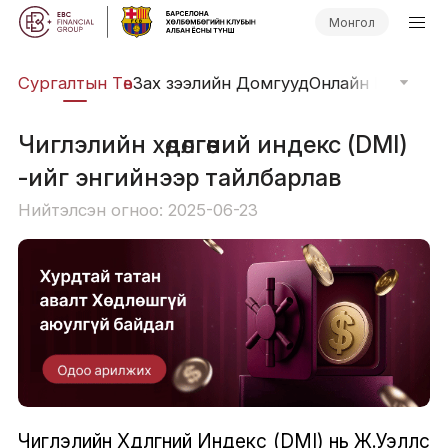
Монгол
иг
Сургалтын Төв
Зах зээлийн Домгууд
Онлайн Вэбинар
Чиглэлийн хөдөлгөөний индекс (DMI)
-ийг энгийнээр тайлбарлав
Нийтэлсэн огноо: 2025-06-23
Чиглэлийн Хөдөлгөөний Индекс (DMI) нь Ж.Уэллс