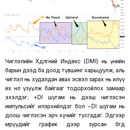
Чиглэлийн Хөдөлгөөний Индекс (DMI) нь үнийн
барын дээд ба доод түвшинг харьцуулж, аль
чиглэл нь худалдан авах эсвэл зарах нь илүү
их нөлөө үзүүлж байгааг тодорхойлох замаар
эхэлдэг. +DI шугам нь дээш чиглэсэн
импульсийг илэрхийлдэг бол −DI шугам нь
доош чиглэсэн эрч хүчийг тусгадаг. Эдгээр
мөрүүдийг график дээр зурсан бөгөөд