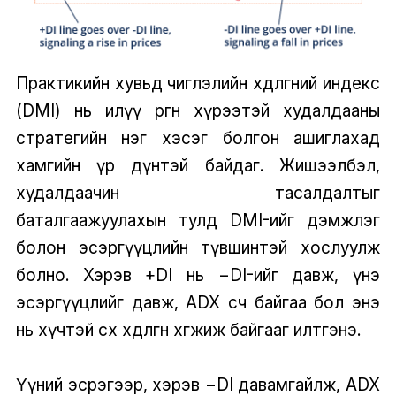
Практикийн хувьд чиглэлийн хөдөлгөөний индекс
(DMI) нь илүү өргөн хүрээтэй худалдааны
стратегийн нэг хэсэг болгон ашиглахад
хамгийн үр дүнтэй байдаг. Жишээлбэл,
худалдаачин тасалдалтыг
баталгаажуулахын тулд DMI-ийг дэмжлэг
болон эсэргүүцлийн түвшинтэй хослуулж
болно. Хэрэв +DI нь −DI-ийг давж, үнэ
эсэргүүцлийг давж, ADX өсч байгаа бол энэ
нь хүчтэй өсөх хөдөлгөөн хөгжиж байгааг илтгэнэ.
Үүний эсрэгээр, хэрэв −DI давамгайлж, ADX