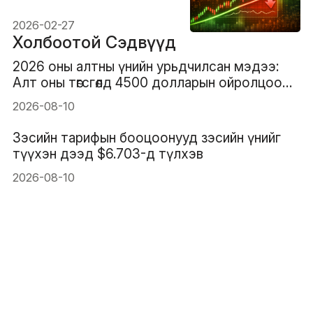
чиглэлийн арилжаа гэж
юу вэ?
2026-02-27
Холбоотой Сэдвүүд
2026 оны алтны үнийн урьдчилсан мэдээ:
Алт оны төгсгөлд 4500 долларын ойролцоо
эсвэл 6000 доллараас дээш үнээр
2026-08-10
үнэлэгдэх үү?
Зэсийн тарифын бооцоонууд зэсийн үнийг
түүхэн дээд $6.703-д түлхэв
2026-08-10