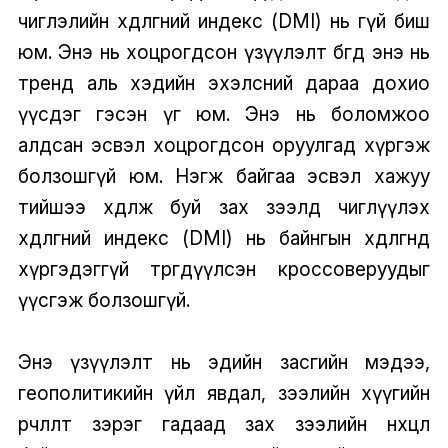
чиглэлийн хөдөлгөөний индекс (DMI) нь өөгүй биш
юм. Энэ нь хоцрогдсон үзүүлэлт бөгөөд энэ нь
тренд аль хэдийн эхэлсний дараа дохио
үүсдэг гэсэн үг юм. Энэ нь боломжоо
алдсан эсвэл хоцрогдсон оруулгад хүргэж
болзошгүй юм. Нэгж байгаа эсвэл хажуу
тийшээ хөдөлж буй зах зээлд чиглүүлэх
хөдөлгөөний индекс (DMI) нь байнгын хөдөлгөөнд
хүргэдэггүй төөрөгдүүлсэн кроссоверуудыг
үүсгэж болзошгүй.
Энэ үзүүлэлт нь эдийн засгийн мэдээ,
геополитикийн үйл явдал, зээлийн хүүгийн
өөрчлөлт зэрэг гадаад зах зээлийн нөхцөл