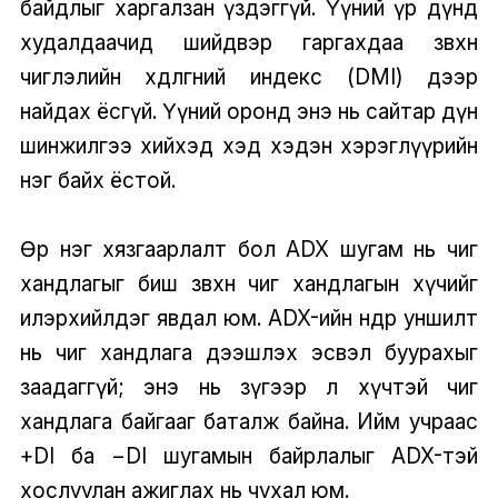
байдлыг харгалзан үздэггүй. Үүний үр дүнд
худалдаачид шийдвэр гаргахдаа зөвхөн
чиглэлийн хөдөлгөөний индекс (DMI) дээр
найдах ёсгүй. Үүний оронд энэ нь сайтар дүн
шинжилгээ хийхэд хэд хэдэн хэрэглүүрийн
нэг байх ёстой.
Өөр нэг хязгаарлалт бол ADX шугам нь чиг
хандлагыг биш зөвхөн чиг хандлагын хүчийг
илэрхийлдэг явдал юм. ADX-ийн өндөр уншилт
нь чиг хандлага дээшлэх эсвэл буурахыг
заадаггүй; энэ нь зүгээр л хүчтэй чиг
хандлага байгааг баталж байна. Ийм учраас
+DI ба −DI шугамын байрлалыг ADX-тэй
хослуулан ажиглах нь чухал юм.