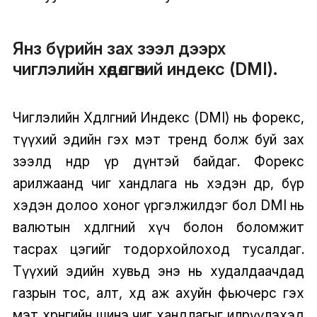
Янз бүрийн зах зээл дээрх
чиглэлийн хөдөлгөөний индекс (DMI).
Чиглэлийн Хөдөлгөөний Индекс (DMI) нь форекс,
түүхий эдийн гэх мэт тренд болж буй зах
зээлд өндөр үр дүнтэй байдаг. Форекс
арилжаанд чиг хандлага нь хэдэн өдөр, бүр
хэдэн долоо хоног үргэлжилдэг бол DMI нь
валютын хөдөлгөөний хүч болон боломжит
тасрах цэгийг тодорхойлоход тусалдаг.
Түүхий эдийн хувьд энэ нь худалдаачдад
газрын тос, алт, хөдөө аж ахуйн фьючерс гэх
мэт хөрөнгийн шинэ чиг хандлагыг илрүүлэхэд