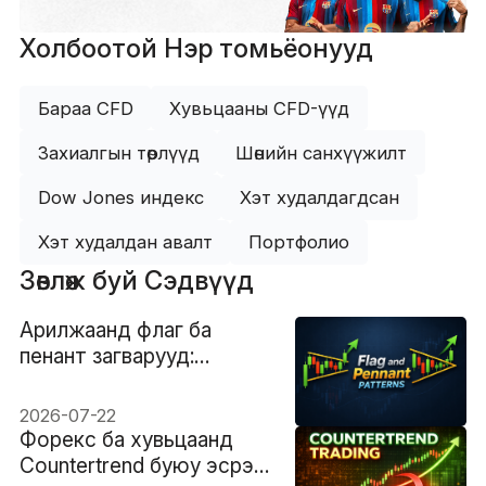
Холбоотой Нэр томьёонууд
Бараа CFD
Хувьцааны CFD-үүд
Захиалгын төрлүүд
Шөнийн санхүүжилт
Dow Jones индекс
Хэт худалдагдсан
Хэт худалдан авалт
Портфолио
Зөвлөж буй Сэдвүүд
Арилжаанд флаг ба
пенант загварууд:
Хялбар тайлбар
2026-07-22
Форекс ба хувьцаанд
Countertrend буюу эсрэг