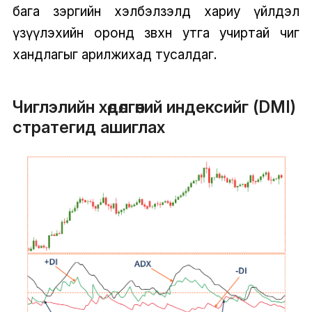
бага зэргийн хэлбэлзэлд хариу үйлдэл
үзүүлэхийн оронд зөвхөн утга учиртай чиг
хандлагыг арилжихад тусалдаг.
Чиглэлийн хөдөлгөөний индексийг (DMI)
стратегид ашиглах