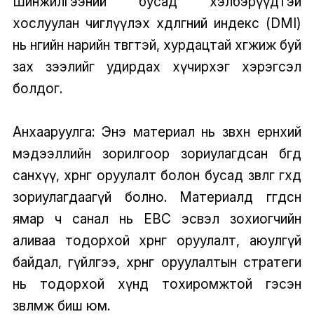
Шинжилгээний бусад хэлбэрүүдтэй
хослуулан чиглүүлэх хөдөлгөөний индекс (DMI)
нь өнөөгийн нарийн төвөгтэй, хурдацтай хөгжиж буй
зах зээлийг удирдах хүчирхэг хэрэгсэл
болдог.
Анхааруулга: Энэ материал нь зөвхөн ерөнхий
мэдээллийн зорилгоор зориулагдсан бөгөөд
санхүү, хөрөнгө оруулалт болон бусад зөвлөгөө өгөхөд
зориулагдаагүй болно. Материалд өгөгдсөн
ямар ч санал нь EBC эсвэл зохиогчийн
аливаа тодорхой хөрөнгө оруулалт, аюулгүй
байдал, гүйлгээ, хөрөнгө оруулалтын стратеги
нь тодорхой хүнд тохиромжтой гэсэн
зөвлөмж биш юм.