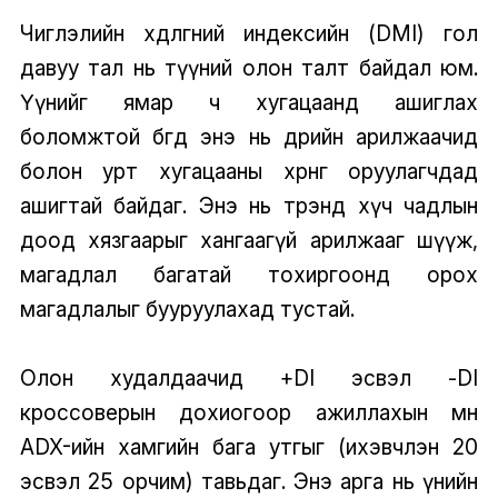
Чиглэлийн хөдөлгөөний индексийн (DMI) гол
давуу тал нь түүний олон талт байдал юм.
Үүнийг ямар ч хугацаанд ашиглах
боломжтой бөгөөд энэ нь өдрийн арилжаачид
болон урт хугацааны хөрөнгө оруулагчдад
ашигтай байдаг. Энэ нь трэнд хүч чадлын
доод хязгаарыг хангаагүй арилжааг шүүж,
магадлал багатай тохиргоонд орох
магадлалыг бууруулахад тустай.
Олон худалдаачид +DI эсвэл -DI
кроссоверын дохиогоор ажиллахын өмнө
ADX-ийн хамгийн бага утгыг (ихэвчлэн 20
эсвэл 25 орчим) тавьдаг. Энэ арга нь үнийн