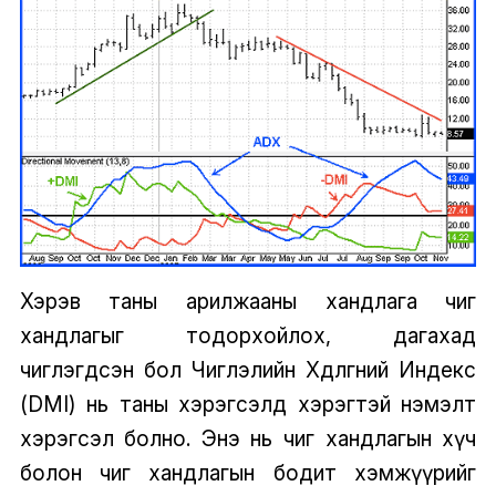
Хэрэв таны арилжааны хандлага чиг
хандлагыг тодорхойлох, дагахад
чиглэгдсэн бол Чиглэлийн Хөдөлгөөний Индекс
(DMI) нь таны хэрэгсэлд хэрэгтэй нэмэлт
хэрэгсэл болно. Энэ нь чиг хандлагын хүч
болон чиг хандлагын бодит хэмжүүрийг