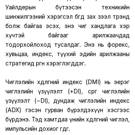
Уайлдерын бүтээсэн техникийн
шинжилгээний хэрэгсэл бөгөөд зах зээл трэнд
болж байгаа эсэх, энэ чиг хандлага хэр
хүчтэй байгааг арилжаачдад
тодорхойлоход тусалдаг. Энэ нь форекс,
хувьцаа, индекс, түүхий эдийн арилжааны
стратегид өргөн хэрэглэгддэг.
Чиглэлийн хөдөлгөөний индекс (DMI) нь эерэг
чиглэлийн үзүүлэлт (+DI), сөрөг чиглэлийн
үзүүлэлт (−DI), дундаж чиглэлийн индекс
(ADX) гэсэн гурван бүрэлдэхүүн хэсгээс
бүрдэнэ. Тэд хамтдаа үнийн хөдөлгөөний чиглэл,
импульсийн дохиог өгдөг.