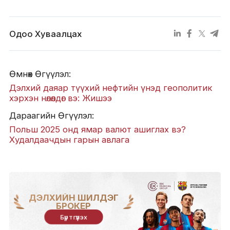
Одоо Хуваалцах
Өмнөх Өгүүлэл:
Дэлхий даяар түүхий нефтийн үнэд геополитик
хэрхэн нөлөөлдөг вэ: Жишээ
Дараагийн Өгүүлэл:
Польш 2025 онд ямар валют ашиглах вэ?
Худалдаачдын гарын авлага
ДЭЛХИЙН ШИЛДЭГ
БРОКЕР
Бүртгүүлэх