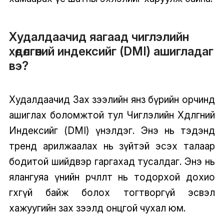
Худалдаачид яагаад чиглэлийн
хөдөлгөөний индексийг (DMI) ашигладаг
вэ?
Худалдаачид Зах зээлийн янз бүрийн орчинд
ашиглах боломжтой тул Чиглэлийн Хөдөлгөөний
Индексийг (DMI) үнэлдэг. Энэ нь тэдэнд
тренд арилжаалах нь зүйтэй эсэх талаар
бодитой шийдвэр гаргахад тусалдаг. Энэ нь
ялангуяа үнийн өөрчлөлт нь тодорхой дохио
өгөхгүй байж болох тогтворгүй эсвэл
хажуугийн зах зээлд онцгой чухал юм.