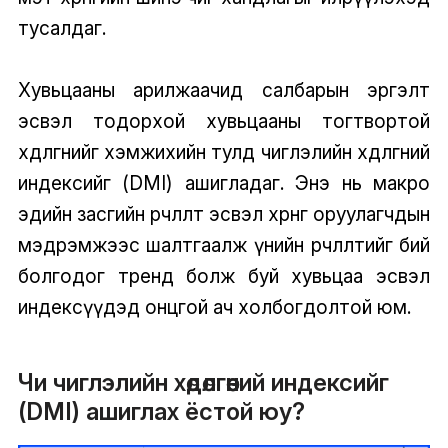
тусалдаг.
Хувьцааны арилжаачид салбарын эргэлт
эсвэл тодорхой хувьцааны тогтвортой
хөдөлгөөнийг хэмжихийн тулд чиглэлийн хөдөлгөөний
индексийг (DMI) ашигладаг. Энэ нь макро
эдийн засгийн өөрчлөлт эсвэл хөрөнгө оруулагчдын
мэдрэмжээс шалтгаалж үнийн өөрчлөлтийг бий
болгодог тренд болж буй хувьцаа эсвэл
индексүүдэд онцгой ач холбогдолтой юм.
Чи чиглэлийн хөдөлгөөний индексийг
(DMI) ашиглах ёстой юу?