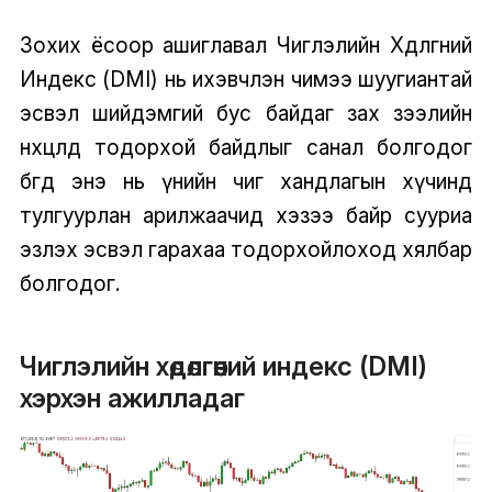
Зохих ёсоор ашиглавал Чиглэлийн Хөдөлгөөний
Индекс (DMI) нь ихэвчлэн чимээ шуугиантай
эсвэл шийдэмгий бус байдаг зах зээлийн
нөхцөлд тодорхой байдлыг санал болгодог
бөгөөд энэ нь үнийн чиг хандлагын хүчинд
тулгуурлан арилжаачид хэзээ байр сууриа
эзлэх эсвэл гарахаа тодорхойлоход хялбар
болгодог.
Чиглэлийн хөдөлгөөний индекс (DMI)
хэрхэн ажилладаг