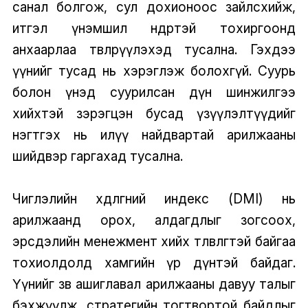
санал болгож, сул дохионоос зайлсхийж,
итгэл үнэмшил өндөртэй тохиргоонд
анхаарлаа төвлөрүүлэхэд тусална. Гэхдээ
үүнийг тусад нь хэрэглэж болохгүй. Суурь
болон үнэд суурилсан дүн шинжилгээ
хийхтэй зэрэгцэн бусад үзүүлэлтүүдийг
нэгтгэх нь илүү найдвартай арилжааны
шийдвэр гаргахад тусална.
Чиглэлийн хөдөлгөөний индекс (DMI) нь
арилжаанд орох, алдагдлыг зогсоох,
эрсдэлийн менежмент хийх төлөвлөгөөтэй байгаа
тохиолдолд хамгийн үр дүнтэй байдаг.
Үүнийг зөв ашиглавал арилжааны давуу талыг
бэхжүүлж, стратегийн тогтвортой байдлыг