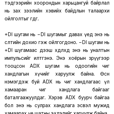
тэдгээрийн хоорондын харьцангуй байрлал
нь зах зээлийн хэвийх байдлын талаархи
ойлголтыг өгдөг.
+DI шугам нь −DI шугамыг давах үед энэ нь
өсөлтийн дохио гэж ойлгогдоно. −DI шугам нь
+DI шугамаас дээш хөдлөхөд энэ нь уналтын
импульсийг илтгэнэ. Энэ хоёрын зөрүүгээр
тооцсон ADX шугам нь одоогийн чиг
хандлагын хүчийг харуулж байна. Өсөн
нэмэгдэж буй ADX нь чиг хандлагаас үл
хамааран чиг хандлага байгааг
баталгаажуулдаг. Хэрэв ADX буурч байгаа
бол энэ нь сулрах хандлага эсвэл мужид
хамаарах үе шатны эхлэлийг харуулж байна.