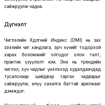
сайжруулж чадна.
Дүгнэлт
Чиглэлийн Хөдөлгөөний Индекс (DMI) нь зах
зээлийн чиг хандлага, эрч хүчийг тодорхой
харах боломжийг олгодог олон талт,
практик үзүүлэлт юм. Энэ нь трендийн
чиглэл, хүч чадлыг үнэлэхэд худалдаачдад
тусалснаар шийдвэр гаргах чадварыг
сайжруулж, илүү сахилга баттай арилжааг
дэмждэг.