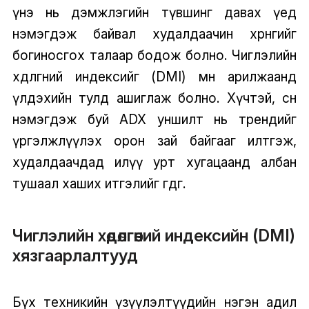
үнэ нь дэмжлэгийн түвшинг давах үед
нэмэгдэж байвал худалдаачин хөрөнгийг
богиносгох талаар бодож болно. Чиглэлийн
хөдөлгөөний индексийг (DMI) мөн арилжаанд
үлдэхийн тулд ашиглаж болно. Хүчтэй, өсөн
нэмэгдэж буй ADX уншилт нь трендийг
үргэлжлүүлэх орон зай байгааг илтгэж,
худалдаачдад илүү урт хугацаанд албан
тушаал хаших итгэлийг өгдөг.
Чиглэлийн хөдөлгөөний индексийн (DMI)
хязгаарлалтууд
Бүх техникийн үзүүлэлтүүдийн нэгэн адил