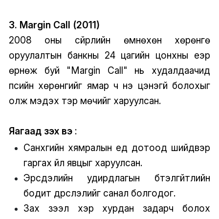
3. Margin Call (2011)
2008 оны сүйрлийн өмнөхөн хөрөнгө
оруулалтын банкны 24 цагийн цонхны үеэр
өрнөж буй "Margin Call" нь худалдаачид
пүүсийн хөрөнгийг ямар ч үнэ цэнэгүй болохыг
олж мэдэх тэр мөчийг харуулсан.
Яагаад үзэх вэ
:
Санхүүгийн хямралын үед дотоод шийдвэр
гаргах үйл явцыг харуулсан.
Эрсдэлийн удирдлагын бүтэлгүйтлийн
бодит дүрслэлийг санал болгодог.
Зах зээл хэр хурдан задарч болох