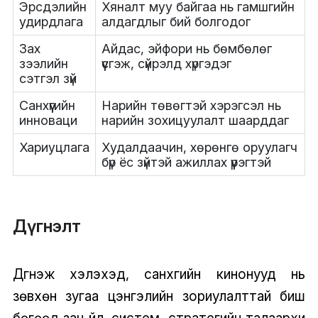
Эрсдэлийн
Хяналт муу байгаа нь гамшгийн
удирдлага
алдагдлыг бий болгодог
Зах
Айдас, эйфори нь бөмбөлөг
зээлийн
үүсгэж, сүйрэлд хүргэдэг
сэтгэл зүй
Санхүүгийн
Нарийн төвөгтэй хэрэгсэл нь
инноваци
нарийн зохицуулалт шаарддаг
Хариуцлага
Худалдаачин, хөрөнгө оруулагч
бүр ёс зүйтэй ажиллах үүрэгтэй
Дүгнэлт
Дүгнэж хэлэхэд, санхүүгийн кинонууд нь
зөвхөн зугаа цэнгэлийн зориулалттай биш
бөгөөд зан үйл, систем, стратегийн талаархи