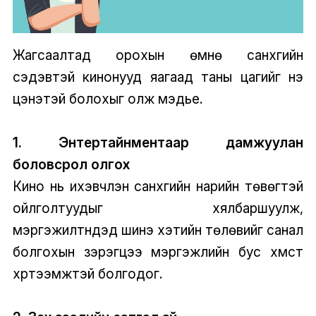
Жагсаалтад орохын өмнө санхүүгийн
сэдэвтэй кинонууд яагаад таны цагийг үнэ
цэнэтэй болохыг олж мэдье.
1. Энтертайнментаар дамжуулан
боловсрол олгох
Кино нь ихэвчлэн санхүүгийн нарийн төвөгтэй
ойлголтуудыг хялбаршуулж,
мэргэжилтнүүдэд шинэ хэтийн төлөвийг санал
болгохын зэрэгцээ мэргэжлийн бус хүмүүст
хүртээмжтэй болгодог.