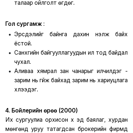
талаар ойлголт өгдөг.
Гол сургамж
:
Эрсдэлийг байнга дахин үнэлж байх
ёстой.
Санхүүгийн байгууллагуудын ил тод байдал
чухал.
Аливаа хямрал зан чанарыг илчилдэг -
зарим нь гүйж байхад зарим нь хариуцлага
хүлээдэг.
4. Бойлерийн өрөө (2000)
Их сургуулиа орхисон хүү эд баялаг, хурдан
мөнгөнд уруу татагдсан брокерийн фирмд