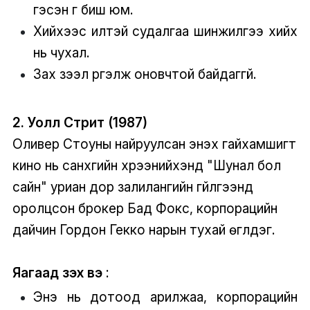
гэсэн үг биш юм.
Хийхээс илүүтэй судалгаа шинжилгээ хийх
нь чухал.
Зах зээл үргэлж оновчтой байдаггүй.
2. Уолл Стрит (1987)
Оливер Стоуны найруулсан энэхүү гайхамшигт
кино нь санхүүгийн хүрээнийхэнд "Шунал бол
сайн" уриан дор залилангийн гүйлгээнд
оролцсон брокер Бад Фокс, корпорацийн
дайчин Гордон Гекко нарын тухай өгүүлдэг.
Яагаад үзэх вэ
:
Энэ нь дотоод арилжаа, корпорацийн