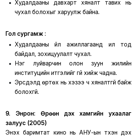
Худалдааны давхарт хяналт тавих нь
чухал болохыг харуулж байна.
Гол сургамж
:
Худалдааны үйл ажиллагаанд ил тод
байдал, зохицуулалт чухал.
Нэг луйварчин олон зуун жилийн
институцийн итгэлийг үгүй хийж чадна.
Эрсдэлд өртөх нь хэзээ ч хяналтгүй байж
болохгүй.
9. Энрон: Өрөөн дэх хамгийн ухаалаг
залуус (2005)
Энэхүү баримтат кино нь АНУ-ын түүхэн дэх