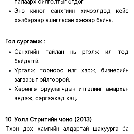
талаарх ойлголтыг өгдөг.
Энэ киног санхүүгийн хичээлүүдэд кейс
хэлбэрээр ашигласан хэвээр байна.
Гол сургамж
:
Санхүүгийн тайлан нь үргэлж ил тод
байдаггүй.
Үргэлж тооноос илүүг харж, бизнесийн
загварыг ойлгоорой.
Хөрөнгө оруулагчдын итгэлийг амархан
эвдэж, сэргээхэд хэцүү.
10. Уолл Стритийн чоно (2013)
Түүхэн дэх хамгийн алдартай шахуурга ба