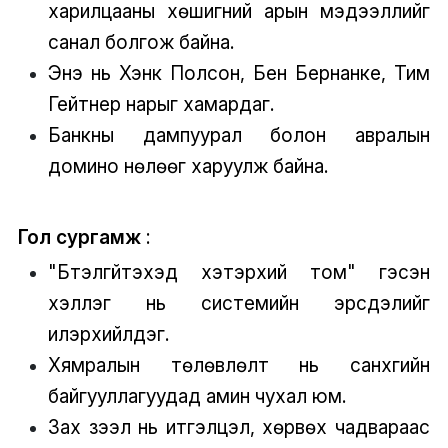
харилцааны хөшигний арын мэдээллийг
санал болгож байна.
Энэ нь Хэнк Полсон, Бен Бернанке, Тим
Гейтнер нарыг хамардаг.
Банкны дампуурал болон авралын
домино нөлөөг харуулж байна.
Гол сургамж
:
"Бүтэлгүйтэхэд хэтэрхий том" гэсэн
хэллэг нь системийн эрсдэлийг
илэрхийлдэг.
Хямралын төлөвлөлт нь санхүүгийн
байгууллагуудад амин чухал юм.
Зах зээл нь итгэлцэл, хөрвөх чадвараас