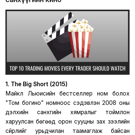
1. The Big Short (2015)
Майкл Льюисийн бестселлер ном болох
"Том богино" номноос сэдэвлэн 2008 оны
дэлхийн санхүүгийн хямралыг тоймлон
харуулсан бөгөөд орон сууцны зах зээлийн
сүйрлийг урьдчилан таамаглаж байсан