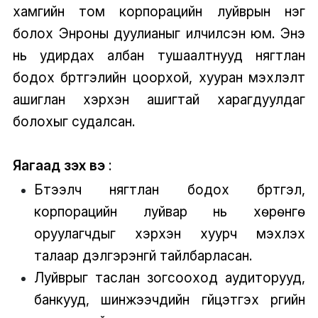
хамгийн том корпорацийн луйврын нэг
болох Энроны дуулианыг илчилсэн юм. Энэ
нь удирдах албан тушаалтнууд нягтлан
бодох бүртгэлийн цоорхой, хууран мэхлэлт
ашиглан хэрхэн ашигтай харагдуулдаг
болохыг судалсан.
Яагаад үзэх вэ
:
Бүтээлч нягтлан бодох бүртгэл,
корпорацийн луйвар нь хөрөнгө
оруулагчдыг хэрхэн хуурч мэхлэх
талаар дэлгэрэнгүй тайлбарласан.
Луйврыг таслан зогсооход аудиторууд,
банкууд, шинжээчдийн гүйцэтгэх үүргийн