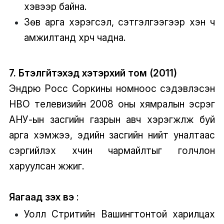
хэвээр байна.
Зөв арга хэрэгсэл, сэтгэлгээгээр хэн ч
амжилтанд хүрч чадна.
7. Бүтэлгүйтэхэд хэтэрхий том (2011)
Эндрю Росс Соркины номноос сэдэвлэсэн
HBO телевизийн 2008 оны хямралын эсрэг
АНУ-ын засгийн газрын авч хэрэгжүүлж буй
арга хэмжээ, эдийн засгийн нийт уналтаас
сэргийлэх хүчин чармайлтыг голчлон
харуулсан жүжиг.
Яагаад үзэх вэ
:
Уолл Стритийн Вашингтонтой харилцах