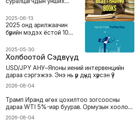
суралцагчдын унших
ёстой арилжааны
шилдэг 10 ном
2025-06-13
2025 онд арилжаачин
бүрийн мэдэх ёстой 10
шилдэг арилжааны
дохио
2025-05-30
Холбоотой Сэдвүүд
USD/JPY АНУ–Японы иений интервенцийн
дараа сэргэжээ. Энэ нь үр дүнд хүрсэн үү?
2026-08-04
Трамп Иранд өгөх цохилтоо зогсоосны
дараа WTI 5%-иар буурав. Ормузын хоолойн
уналтын трэнд үргэлжилж чадах уу?
2026-08-04