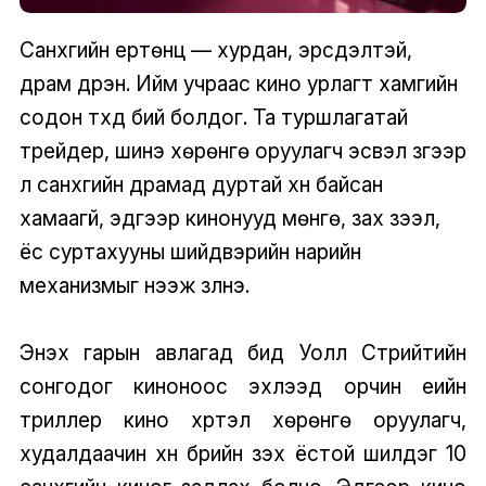
Санхүүгийн ертөнц — хурдан, эрсдэлтэй,
драм дүүрэн. Ийм учраас кино урлагт хамгийн
содон түүхүүд бий болдог. Та туршлагатай
трейдер, шинэ хөрөнгө оруулагч эсвэл зүгээр
л санхүүгийн драмад дуртай хүн байсан
хамаагүй, эдгээр кинонууд мөнгө, зах зээл,
ёс суртахууны шийдвэрийн нарийн
механизмыг нээж үзүүлнэ.
Энэхүү гарын авлагад бид Уолл Стрийтийн
сонгодог киноноос эхлээд орчин үеийн
триллер кино хүртэл хөрөнгө оруулагч,
худалдаачин хүн бүрийн үзэх ёстой шилдэг 10