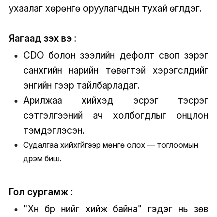
ухаалаг хөрөнгө оруулагчдын тухай өгүүлдэг.
Яагаад үзэх вэ
:
CDO болон зээлийн дефолт своп зэрэг
санхүүгийн нарийн төвөгтэй хэрэгслүүдийг
энгийн үгээр тайлбарладаг.
Арилжаа хийхэд эсрэг тэсрэг
сэтгэлгээний ач холбогдлыг онцлон
тэмдэглэсэн.
Судалгаа хийхгүйгээр мөнгө олох — тоглоомын
дүрэм биш.
Гол сургамж
:
"Хүн бүр үүнийг хийж байна" гэдэг нь зөв