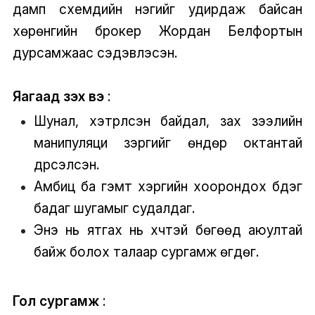
дамп схемүүдийн нэгийг удирдаж байсан
хөрөнгийн брокер Жордан Белфортын
дурсамжаас сэдэвлэсэн.
Яагаад үзэх вэ
:
Шунал, хэтрүүлсэн байдал, зах зээлийн
манипуляци зэргийг өндөр октантай
дүрсэлсэн.
Амбиц ба гэмт хэргийн хоорондох бүдэг
бадаг шугамыг судалдаг.
Энэ нь ятгах нь хүчтэй бөгөөд аюултай
байж болох талаар сургамж өгдөг.
Гол сургамж
: