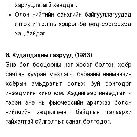
хариуцлагагүй ханддаг.
Олон нийтийн санхүүгийн байгууллагуудад
итгэх итгэл нь хэврэг бөгөөд сэргээхэд
хэцүү байдаг.
6. Худалдааны газрууд (1983)
Энэ бол бооцооны нэг хэсэг болгон хоёр
саятан хууран мэхлэгч, барааны наймаачин
хоёрын амьдралыг сольж буй сонгодог
инээдмийн кино юм. Хэдийгээр инээдтэй ч
гэсэн энэ нь фьючерсийн арилжаа болон
нийгмийн хөдөлгөөнт байдлын талаархи
гайхалтай ойлголтыг санал болгодог.