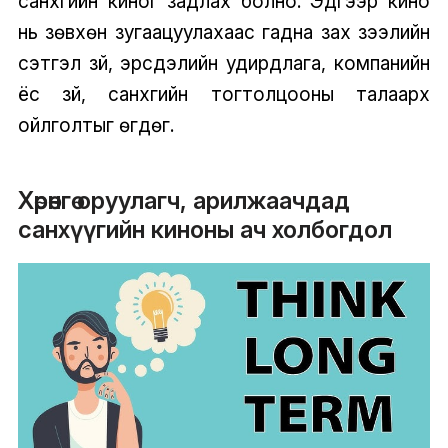
санхүүгийн киног задлах болно. Эдгээр кино
нь зөвхөн зугаацуулахаас гадна зах зээлийн
сэтгэл зүй, эрсдэлийн удирдлага, компанийн
ёс зүй, санхүүгийн тогтолцооны талаарх
ойлголтыг өгдөг.
Хөрөнгө оруулагч, арилжаачдад
санхүүгийн киноны ач холбогдол