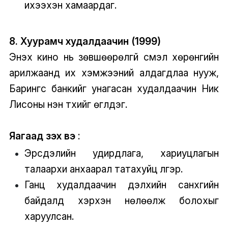
ихээхэн хамаардаг.
8. Хуурамч худалдаачин (1999)
Энэхүү кино нь зөвшөөрөлгүй үүсмэл хөрөнгийн
арилжаанд их хэмжээний алдагдлаа нууж,
Барингс банкийг унагасан худалдаачин Ник
Лисоны үнэн түүхийг өгүүлдэг.
Яагаад үзэх вэ
:
Эрсдэлийн удирдлага, хариуцлагын
талаархи анхаарал татахуйц үлгэр.
Ганц худалдаачин дэлхийн санхүүгийн
байдалд хэрхэн нөлөөлж болохыг
харуулсан.