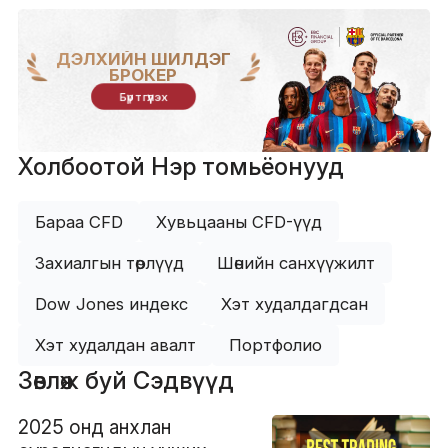
ДЭЛХИЙН ШИЛДЭГ
БРОКЕР
Бүртгүүлэх
Холбоотой Нэр томьёонууд
Бараа CFD
Хувьцааны CFD-үүд
Захиалгын төрлүүд
Шөнийн санхүүжилт
Dow Jones индекс
Хэт худалдагдсан
Хэт худалдан авалт
Портфолио
Зөвлөж буй Сэдвүүд
2025 онд анхлан