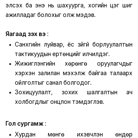
элсэх ба энэ нь шахуурга, хогийн цэг шиг
ажилладаг болохыг олж мэдэв.
Яагаад үзэх вэ
:
Санхүүгийн луйвар, ёс зүйгүй борлуулалтын
тактикуудын ертөнцийг илчилдэг.
Жижиглэнгийн хөрөнгө оруулагчдыг
хэрхэн залилан мэхэлж байгаа талаарх
ойлголтыг санал болгодог.
Зохицуулалт, зохих шалгалтын ач
холбогдлыг онцлон тэмдэглэв.
Гол сургамж
:
Хурдан мөнгө ихэвчлэн өндөр