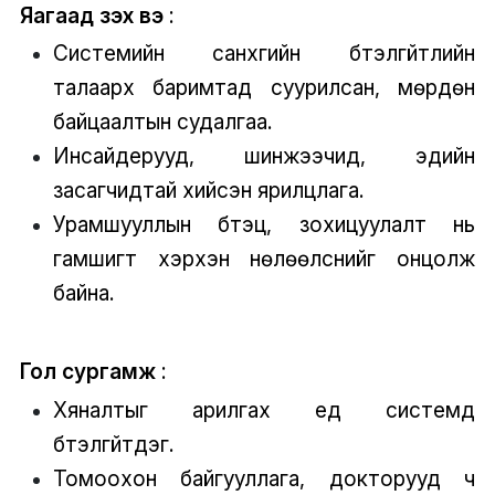
Яагаад үзэх вэ
:
Системийн санхүүгийн бүтэлгүйтлийн
талаарх баримтад суурилсан, мөрдөн
байцаалтын судалгаа.
Инсайдерууд, шинжээчид, эдийн
засагчидтай хийсэн ярилцлага.
Урамшууллын бүтэц, зохицуулалт нь
гамшигт хэрхэн нөлөөлснийг онцолж
байна.
Гол сургамж
:
Хяналтыг арилгах үед системүүд
бүтэлгүйтдэг.
Томоохон байгууллага, докторууд ч