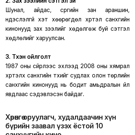
2. Зах зээлийн сэтгэл зүй
Шунал, айдас, сүргийн зан араншин,
үндэслэлгүй хэт хөөрөгдөл хүртэл санхүүгийн
кинонууд зах зээлийг хөдөлгөж буй сэтгэл
хөдлөлийг харуулсан.
3. Түүхэн ойлголт
1987 оны сүйрлээс эхлээд 2008 оны хямрал
хүртэлх санхүүгийн түүхийг судлах олон төрлийн
санхүүгийн кинонууд нь бодит амьдралын үйл
явдлаас сэдэвлэсэн байдаг.
Хөрөнгө оруулагч, худалдаачин хүн
бүрийн заавал үзэх ёстой 10
санхүүгийн кино