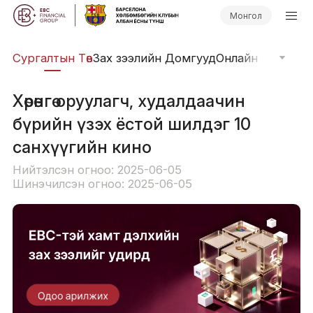
Монгол
иг
Сургалтын Төв
Зах зээлийн Домгууд
Онлайн Вэбинар
Хөрөнгө оруулагч, худалдаачин
бүрийн үзэх ёстой шилдэг 10
санхүүгийн кино
Нийтэлсэн огноо: 2025-06-05
Шинэчилсэн огноо: 2025-06-05