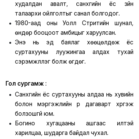
худалдан авалт, санхүүгийн ёс зүйн
талаархи ойлголтыг санал болгодог.
1980-аад оны Уолл Стритийн шунал,
өндөр бооцоот амбицыг харуулсан.
Энэ нь эд баялаг хөөцөлдөж ёс
суртахууны луужингаа алдах тухай
сэрэмжлүүлэг болж өгдөг.
Гол сургамж
:
Санхүүгийн ёс суртахууны алдаа нь хувийн
болон мэргэжлийн үр дагаварт хүргэж
болзошгүй юм.
Богино хугацааны ашгаас илүүтэй
харилцаа, шударга байдал чухал.