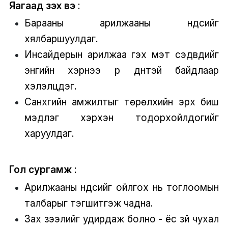
Яагаад үзэх вэ
:
Барааны арилжааны үндсийг
хялбаршуулдаг.
Инсайдерын арилжаа гэх мэт сэдвүүдийг
энгийн хэрнээ үр дүнтэй байдлаар
хэлэлцдэг.
Санхүүгийн амжилтыг төрөлхийн эрх биш
мэдлэг хэрхэн тодорхойлдогийг
харуулдаг.
Гол сургамж
:
Арилжааны үндсийг ойлгох нь тоглоомын
талбарыг тэгшитгэж чадна.
Зах зээлийг удирдаж болно - ёс зүй чухал