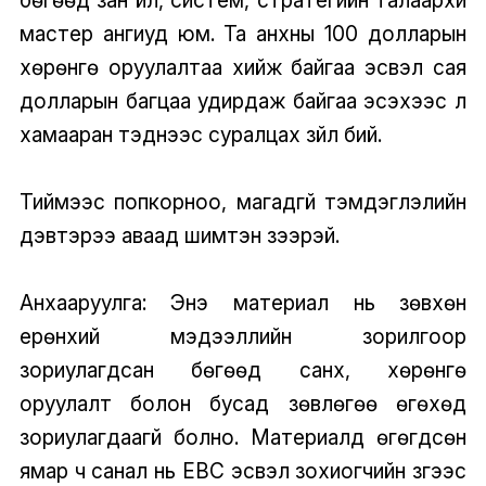
мастер ангиуд юм. Та анхны 100 долларын
хөрөнгө оруулалтаа хийж байгаа эсвэл сая
долларын багцаа удирдаж байгаа эсэхээс үл
хамааран тэднээс суралцах зүйл бий.
Тиймээс попкорноо, магадгүй тэмдэглэлийн
дэвтэрээ аваад шимтэн үзээрэй.
Анхааруулга: Энэ материал нь зөвхөн
ерөнхий мэдээллийн зорилгоор
зориулагдсан бөгөөд санхүү, хөрөнгө
оруулалт болон бусад зөвлөгөө өгөхөд
зориулагдаагүй болно. Материалд өгөгдсөн
ямар ч санал нь EBC эсвэл зохиогчийн зүгээс