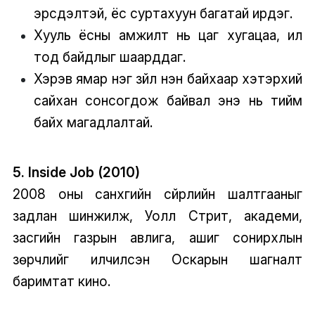
эрсдэлтэй, ёс суртахуун багатай ирдэг.
Хууль ёсны амжилт нь цаг хугацаа, ил
тод байдлыг шаарддаг.
Хэрэв ямар нэг зүйл үнэн байхаар хэтэрхий
сайхан сонсогдож байвал энэ нь тийм
байх магадлалтай.
5. Inside Job (2010)
2008 оны санхүүгийн сүйрлийн шалтгааныг
задлан шинжилж, Уолл Стрит, академи,
засгийн газрын авлига, ашиг сонирхлын
зөрчлийг илчилсэн Оскарын шагналт
баримтат кино.