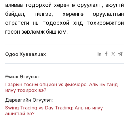
аливаа тодорхой хөрөнгө оруулалт, аюулгүй
байдал, гүйлгээ, хөрөнгө оруулалтын
стратеги нь тодорхой хүнд тохиромжтой
гэсэн зөвлөмж биш юм.
Одоо Хуваалцах
Өмнөх Өгүүлэл:
Газрын тосны опцион vs фьючерс: Аль нь танд
илүү тохирох вэ?
Дараагийн Өгүүлэл:
Swing Trading vs Day Trading: Аль нь илүү
ашигтай вэ?