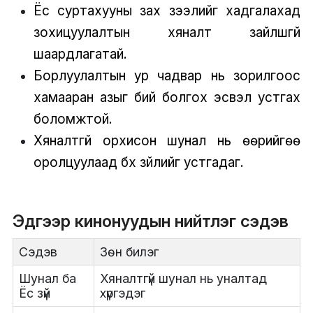
Ёс суртахууны зах зээлийг хадгалахад
зохицуулалтын хяналт зайлшгүй
шаардлагатай.
Борлуулалтын ур чадвар нь зорилгоос
хамааран азыг бий болгох эсвэл устгах
боломжтой.
Хяналтгүй орхисон шунал нь өөрийгөө
оролцуулаад бүх зүйлийг устгадаг.
Эдгээр кинонуудын нийтлэг сэдэв
Сэдэв
Зөн билэг
Шунал ба
Хяналтгүй шунал нь уналтад
Ёс зүй
хүргэдэг