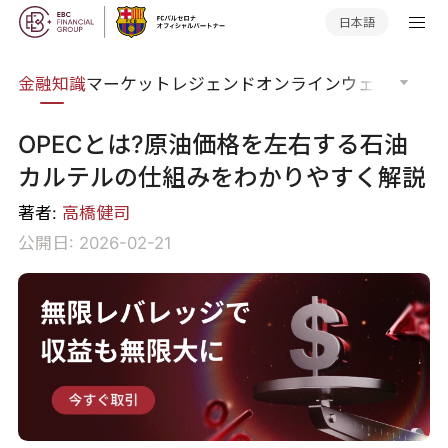
日本語
語集
金融知識
マーケットレジェンド
オンラインウェビナー
グ
OPECとは?原油価格を左右する石油
カルテルの仕組みをわかりやすく解説
著者:
高橋健司
公開日: 2026-02-21