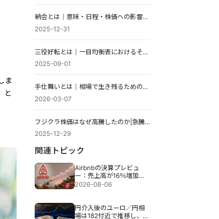
納会とは｜意味・日程・株価への影響をわかりやすく解説
2025-12-31
三役好転とは｜一目均衡表におけるその見方
2025-09-01
しま
手仕舞いとは｜相場で生き残るための基礎知識
」と
2026-03-07
フジクラ株価はなぜ高騰したのか|急騰の背景と今後の見通しを徹底解説
2025-12-29
関連トピック
Airbnbの決算プレビュ
ー：売上高が16％増加し
ても、Airbnbの株価が下
2026-08-06
落する可能性がある理由
円介入後のユーロ／円相
場は182付近で推移し、円