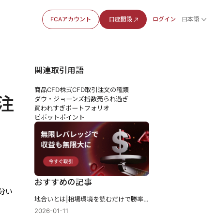
FCAアカウント
口座開設
ログイン
日本語
関連取引用語
商品CFD
株式CFD
取引注文の種類
注
ダウ・ジョーンズ指数
売られ過ぎ
買われすぎ
ポートフォリオ
ピボットポイント
おすすめの記事
分い
地合いとは|相場環境を読むだけで勝率が変わる理由
2026-01-11