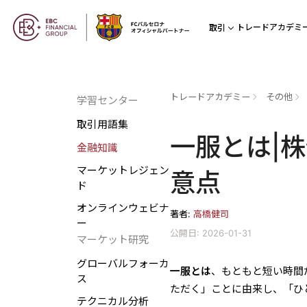
トレードアカデミ
取引
トレードアカデミー
その他
学習センター
取引用語集
一服とは|
金融知識
マーケットレジェン
意点
ド
オンラインウェビナ
著者:
高橋健司
ー
公開日: 2026-01-31
マーケット研究
グローバルフォーカ
一服とは
、もともと短い時間
ス
ただく」ことに由来し、「ひ
テクニカル分析