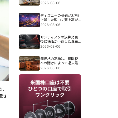
介入が試される。
2026-08-06
ディズニーの株価が3.7％
上昇した理由：売上高が
予想を下回ったにもかか
2026-08-06
わらず、なぜ上昇したの
か？
サンディスクの決算発表
後に株価が下落した理由
は、過去最高の89億7000
2026-08-06
万ドルの売上高にもかか
わらず約13％急落したこ
とだ。
銅価格の高騰は、銅関税
への賭けによって過去最
高の6,703ドルまで押し上
2026-08-06
げられた。
り、
置き