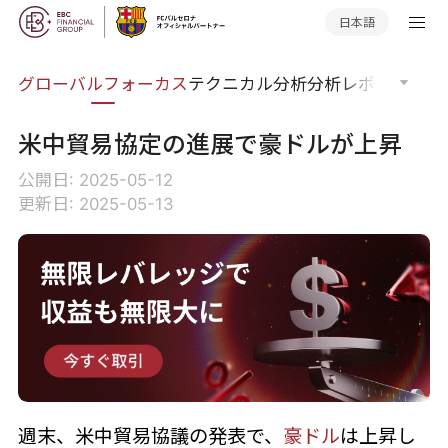
日本語
ナー
グローバルフォーカス
テクニカル分析
分析レポート
マー
米中貿易協定の進展で豪ドルが上昇
公開日: 2025-05-12
更新日: 2025-05-13
週末、米中貿易協議の発表で、
豪ドル
は上昇し