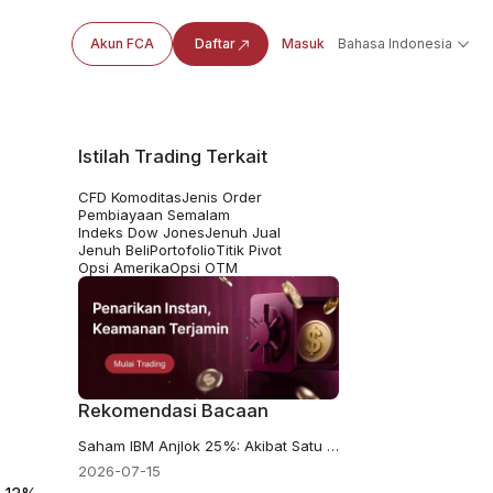
Akun FCA
Daftar
Masuk
Bahasa Indonesia
Istilah Trading Terkait
CFD Komoditas
Jenis Order
Pembiayaan Semalam
Indeks Dow Jones
Jenuh Jual
Jenuh Beli
Portofolio
Titik Pivot
Opsi Amerika
Opsi OTM
Rekomendasi Bacaan
Saham IBM Anjlok 25%: Akibat Satu Kuartal Buruk atau Peringatan AI?
2026-07-15