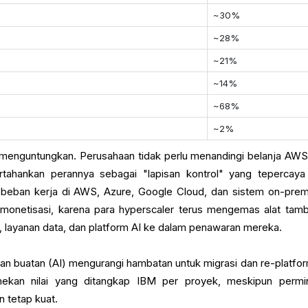
~30%
~28%
~21%
~14%
~68%
~2%
 menguntungkan. Perusahaan tidak perlu menandingi belanja AWS
tahankan perannya sebagai "lapisan kontrol" yang tepercaya
beban kerja di AWS, Azure, Google Cloud, dan sistem on-prem
monetisasi, karena para hyperscaler terus mengemas alat tam
 layanan data, dan platform AI ke dalam penawaran mereka.
n buatan (AI) mengurangi hambatan untuk migrasi dan re-platfor
enekan nilai yang ditangkap IBM per proyek, meskipun permi
 tetap kuat.