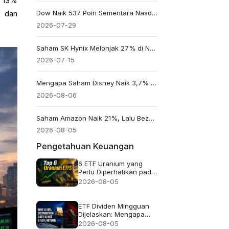
r 13%
Dow Naik 537 Poin Sementara Nasdaq Turun: Enam Saham yang Menjelaskan Perbedaan Kinerja
k dan
2026-07-29
Saham SK Hynix Melonjak 27% di Nasdaq: Di Balik Reli AI Besar-besaran
2026-07-15
Mengapa Saham Disney Naik 3,7% Meski Pendapatan Meleset
2026-08-06
Saham Amazon Naik 21%, Lalu Bezos Ajukan Penjualan hingga US$4,1 Miliar. Apakah Ini Peringatan?
2026-08-05
Pengetahuan Keuangan
6 ETF Uranium yang
Perlu Diperhatikan pada
2026 dan Isi
2026-08-05
Sebenarnya dari Setiap
Dana
ETF Dividen Mingguan
Dijelaskan: Mengapa
Tingkat Distribusi 50%
2026-08-05