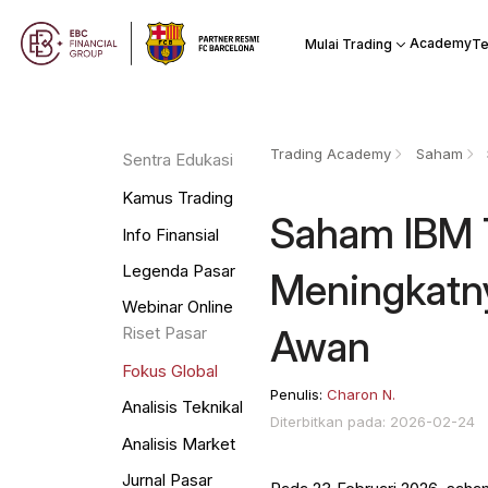
Academy
Mulai Trading
Te
Trading Academy
Saham
Sentra Edukasi
Kamus Trading
Saham IBM 
Info Finansial
Legenda Pasar
Meningkatn
Webinar Online
Awan
Riset Pasar
Fokus Global
Penulis:
Charon N.
Analisis Teknikal
Diterbitkan pada: 2026-02-24
Analisis Market
Jurnal Pasar