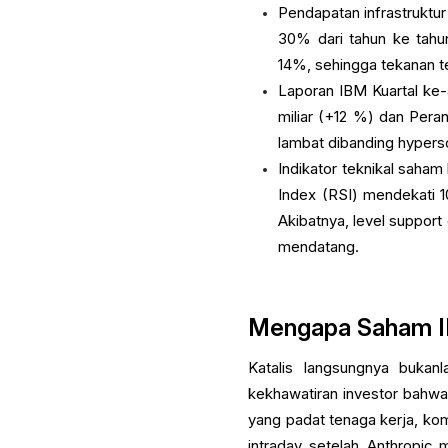
Pendapatan infrastruktur 
30% dari tahun ke tah
14%, sehingga tekanan te
Laporan IBM Kuartal ke
miliar (+12 %) dan Pera
lambat dibanding hypers
Indikator teknikal saha
Index (RSI) mendekati 10
Akibatnya, level suppor
mendatang.
Mengapa Saham I
Katalis langsungnya bukanl
kekhawatiran investor bahwa 
yang padat tenaga kerja, kom
intraday setelah Anthropic