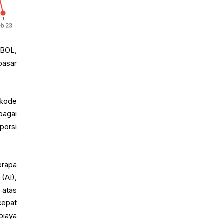
OBOL,
pasar
 kode
bagai
porsi
erapa
(AI),
 atas
cepat
biaya