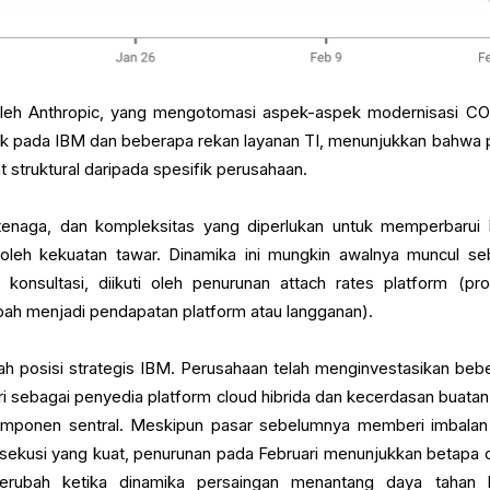
oleh Anthropic, yang mengotomasi aspek-aspek modernisasi C
 pada IBM dan beberapa rekan layanan TI, menunjukkan bahwa 
 struktural daripada spesifik perusahaan.
tenaga, dan kompleksitas yang diperlukan untuk memperbarui
oleh kekuatan tawar. Dinamika ini mungkin awalnya muncul se
konsultasi, diikuti oleh penurunan attach rates platform (pro
bah menjadi pendapatan platform atau langganan).
h posisi strategis IBM. Perusahaan telah menginvestasikan beb
i sebagai penyedia platform cloud hibrida dan kecerdasan buatan 
mponen sentral. Meskipun pasar sebelumnya memberi imbalan
eksekusi yang kuat, penurunan pada Februari menunjukkan betapa 
berubah ketika dinamika persaingan menantang daya tahan 