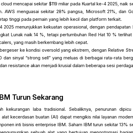
cloud mencapai sekitar $119 miliar pada Kuartal ke-4 2025, naik se
un. AWS menguasai sekitar 28% pangsa, Microsoft 21%, dan G
tap tinggi pada pemain yang lebih kecil dan platform terkait.
-4 2025 menunjukkan kekuatan operasional, dengan pendapatan 
ngkat Lunak naik 14 %, tetapi pertumbuhan Red Hat 10 % terlihat 
calers, yang masih berkembang lebih cepat.
m bergeser ke kondisi oversold yang ekstrem, dengan Relative Str
 dan sinyal “strong sell” yang meluas di berbagai rata-rata berg
t dan resistance akan menjadi krusial dalam beberapa sesi perdag
BM Turun Sekarang
ah kekurangan laba tradisional. Sebaliknya, penurunan dipicu
alat kecerdasan buatan (AI) dapat mengikis nilai layanan modern
ponen inti bisnis enterprise IBM. Saham IBM turun sekitar 13% s
 mengumumkan sebuah alat yang bertujuan mengotomasi bagian