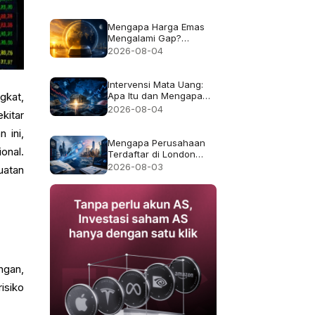
Bukan Imbal Hasil 50%
Mengapa Harga Emas
Mengalami Gap?
Penjelasan Jam Trading
2026-08-04
dan Likuiditas
Intervensi Mata Uang:
Apa Itu dan Mengapa
gkat,
Kadang Gagal
2026-08-04
kitar
 ini,
Mengapa Perusahaan
onal.
Terdaftar di London
Pindah ke AS, dan Apa
2026-08-03
uatan
yang Berubah bagi
Pemegang Saham?
ngan,
isiko