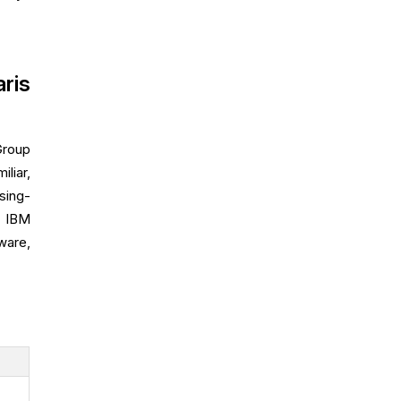
ris
Group
liar,
sing-
. IBM
ware,