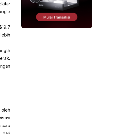
kitar
oogle
$19.7
lebih
ength
erak.
angan
 oleh
isasi
ecara
 dari