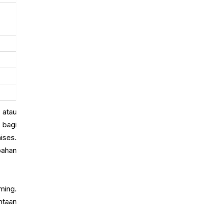
 atau
 bagi
ises.
bahan
ming.
ntaan