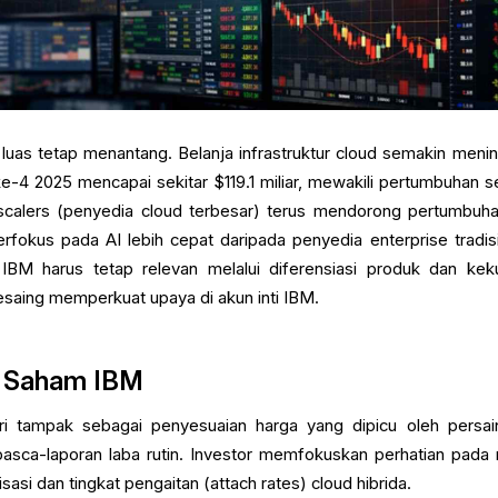
luas tetap menantang. Belanja infrastruktur cloud semakin menin
-4 2025 mencapai sekitar $119.1 miliar, mewakili pertumbuhan se
calers (penyedia cloud terbesar) terus mendorong pertumbuhan
fokus pada AI lebih cepat daripada penyedia enterprise tradisi
i IBM harus tetap relevan melalui diferensiasi produk dan kek
esaing memperkuat upaya di akun inti IBM.
n Saham IBM
ri tampak sebagai penyesuaian harga yang dipicu oleh persai
asca-laporan laba rutin. Investor memfokuskan perhatian pada r
isasi dan tingkat pengaitan (attach rates) cloud hibrida.