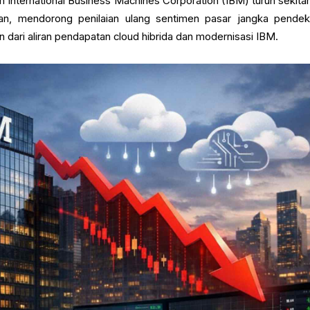
 International Business Machines Corporation (IBM) turun sekita
an, mendorong penilaian ulang sentimen pasar jangka pende
 dari aliran pendapatan cloud hibrida dan modernisasi IBM.