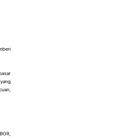
mberi
pasar
 yang
cuan,
IBOR,