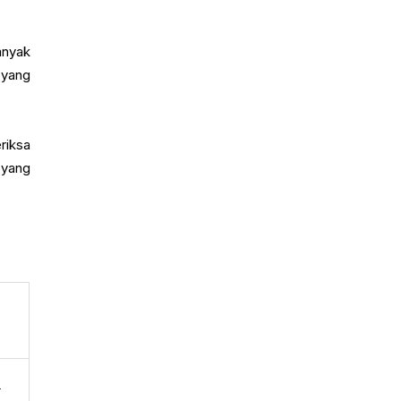
anyak
 yang
riksa
 yang
a