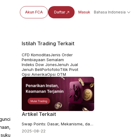
Akun FCA
Daftar
Masuk
Bahasa Indonesia
Istilah Trading Terkait
CFD Komoditas
Jenis Order
Pembiayaan Semalam
Indeks Dow Jones
Jenuh Jual
Jenuh Beli
Portofolio
Titik Pivot
Opsi Amerika
Opsi OTM
Artikel Terkait
gunci
Swap Points: Dasar, Mekanisme, dan Dampak Pasar
haan,
2025-08-22
 suku