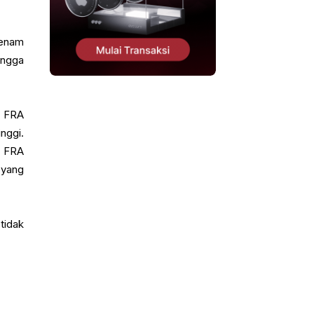
 enam
ingga
, FRA
nggi.
i FRA
 yang
tidak