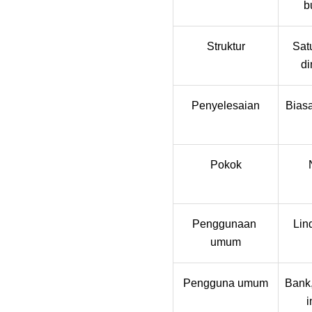
b
Struktur
Sat
di
Penyelesaian
Biasa
Pokok
Penggunaan 
Lin
umum
Pengguna umum
Bank,
i