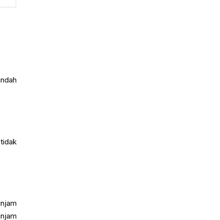
indah
tidak
injam
injam