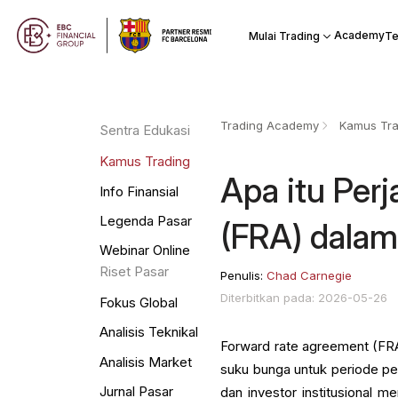
Academy
Mulai Trading
Te
Trading Academy
Kamus Tra
Sentra Edukasi
Kamus Trading
Apa itu Per
Info Finansial
Legenda Pasar
(FRA) dala
Webinar Online
Riset Pasar
Penulis:
Chad Carnegie
Diterbitkan pada: 2026-05-26
Fokus Global
Analisis Teknikal
Forward rate agreement (FRA
Analisis Market
suku bunga untuk periode p
Jurnal Pasar
dan investor institusional