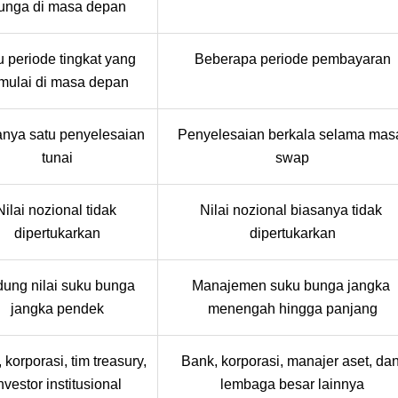
unga di masa depan
u periode tingkat yang 
Beberapa periode pembayaran
mulai di masa depan
nya satu penyelesaian 
Penyelesaian berkala selama masa
tunai
swap
Nilai nozional tidak 
Nilai nozional biasanya tidak 
dipertukarkan
dipertukarkan
dung nilai suku bunga 
Manajemen suku bunga jangka 
jangka pendek
menengah hingga panjang
 korporasi, tim treasury, 
Bank, korporasi, manajer aset, dan
nvestor institusional
lembaga besar lainnya