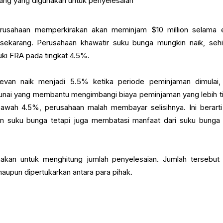
ng yang digunakan untuk penyelesaian
erusahaan memperkirakan akan meminjam $10 million selama
ri sekarang. Perusahaan khawatir suku bunga mungkin naik, seh
ki FRA pada tingkat 4.5%.
elevan naik menjadi 5.5% ketika periode peminjaman dimulai
unai yang membantu mengimbangi biaya peminjaman yang lebih ti
 bawah 4.5%, perusahaan malah membayar selisihnya. Ini berart
an suku bunga tetapi juga membatasi manfaat dari suku bunga
nakan untuk menghitung jumlah penyelesaian. Jumlah tersebut 
maupun dipertukarkan antara para pihak.