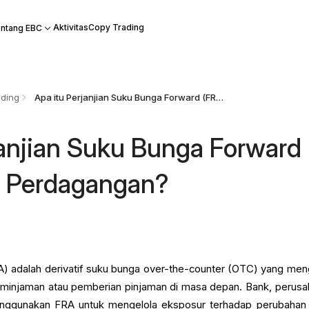
Aktivitas
Copy Trading
ntang EBC
ding
Apa itu Perjanjian Suku Bunga Forward (FRA) dalam Perdagangan?
janjian Suku Bunga Forward
m Perdagangan?
) adalah derivatif suku bunga over-the-counter (OTC) yang men
eminjaman atau pemberian pinjaman di masa depan. Bank, perusa
 menggunakan FRA untuk mengelola eksposur terhadap perubahan