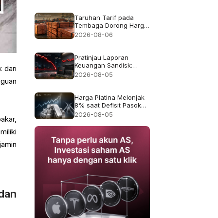
pendapatan rekor
$8.97B
Taruhan Tarif pada
Tembaga Dorong Harga
Tembaga ke Rekor
2026-08-06
$6.703
Pratinjau Laporan
Keuangan Sandisk:
 dari
Apakah Pertumbuhan
2026-08-05
gguan
Pendapatan 4x Cukup
Setelah Kejatuhan 47%
pada Juli?
Harga Platina Melonjak
8% saat Defisit Pasokan
2026 Kembali Menjadi
2026-08-05
akar,
Sorotan
iliki
jamin
dan