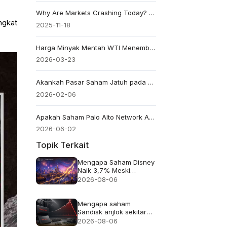
Why Are Markets Crashing Today? Pemicu & Faktor Utama
ngkat
2025-11-18
Harga Minyak Mentah WTI Menembus $100: Pasokan Global Terancam Saat Ketegangan Memuncak
2026-03-23
Akankah Pasar Saham Jatuh pada 2026? Analisis Pakar
2026-02-06
Apakah Saham Palo Alto Network Akan Menghancurkan Ekspektasi Laba Setelah Melonjak ke Rekor Tertinggi Sepanjang Masa?
2026-06-02
Topik Terkait
Mengapa Saham Disney
Naik 3,7% Meski
Pendapatan Meleset
2026-08-06
Mengapa saham
Sandisk anjlok sekitar
13% meskipun
2026-08-06