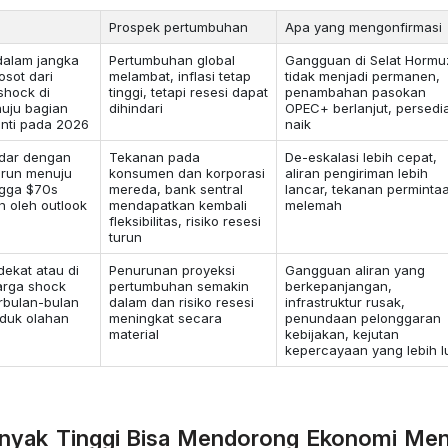
Prospek pertumbuhan
Apa yang mengonfirmasi
 dalam jangka
Pertumbuhan global
Gangguan di Selat Hormu
osot dari
melambat, inflasi tetap
tidak menjadi permanen,
shock di
tinggi, tetapi resesi dapat
penambahan pasokan
uju bagian
dihindari
OPEC+ berlanjut, persedi
anti pada 2026
naik
udar dengan
Tekanan pada
De-eskalasi lebih cepat,
urun menuju
konsumen dan korporasi
aliran pengiriman lebih
ngga $70s
mereda, bank sentral
lancar, tekanan perminta
n oleh outlook
mendapatkan kembali
melemah
fleksibilitas, risiko resesi
turun
dekat atau di
Penurunan proyeksi
Gangguan aliran yang
arga shock
pertumbuhan semakin
berkepanjangan,
erbulan-bulan
dalam dan risiko resesi
infrastruktur rusak,
oduk olahan
meningkat secara
penundaan pelonggaran
material
kebijakan, kejutan
kepercayaan yang lebih l
nyak Tinggi Bisa Mendorong Ekonomi Men