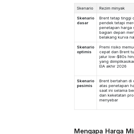
Skenario
Rezim minyak
Skenario
Brent tetap tinggi
dasar
pendek tetapi mer
penetapan harga 
bagian depan men
belakang kurva n
Skenario
Premi risiko mem
optimis
cepat dan Brent t
jalur low-$80s hi
yang diimplikasika
EIA akhir 2026
Skenario
Brent bertahan di 
pesimis
atas penetapan h
saat ini selama b
dan keketatan pr
menyebar
Mengapa Harga Mi