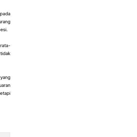
 pada
urang
esi.
rata-
tidak
 yang
uaran
etapi