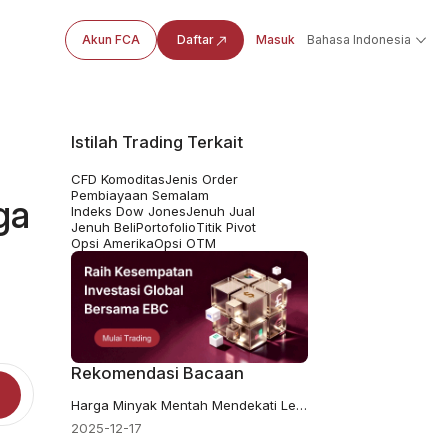
Akun FCA
Daftar
Masuk
Bahasa Indonesia
Istilah Trading Terkait
CFD Komoditas
Jenis Order
Pembiayaan Semalam
ga
Indeks Dow Jones
Jenuh Jual
Jenuh Beli
Portofolio
Titik Pivot
Opsi Amerika
Opsi OTM
Rekomendasi Bacaan
Harga Minyak Mentah Mendekati Level Terendah 5 Tahun: Apakah Ini Pertanda Resesi?
2025-12-17