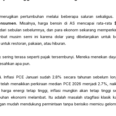
merugikan pertumbuhan melalui beberapa saluran sekaligus.
onsumen
. Misalnya, harga bensin di AS mencapai rata-rata 
 $1 dari sebulan sebelumnya, dan para ekonom sekarang memperki
mbat musim semi ini karena dolar yang dibelanjakan untuk b
untuk restoran, pakaian, atau hiburan.
 sering terasa seperti pajak tersembunyi. Mereka menekan daya
gesahkan apa pun.
i
. Inflasi PCE Januari sudah 2.8% secara tahunan sebelum lon
i telah menaikkan perkiraan median PCE 2026 menjadi 2.7%, naik
arga energi tetap tinggi, inflasi mungkin akan tetap tinggi s
uhan ekonomi melambat. Itu adalah masalah stagflasi klasik k
engan mudah mendukung permintaan tanpa berisiko memicu gelo