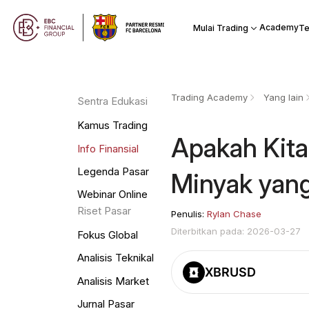
Academy
Mulai Trading
Te
Trading Academy
Yang lain
Sentra Edukasi
Kamus Trading
Apakah Kita
Info Finansial
Legenda Pasar
Minyak yang
Webinar Online
Riset Pasar
Penulis:
Rylan Chase
Diterbitkan pada: 2026-03-27
Fokus Global
Analisis Teknikal
XBRUSD
Analisis Market
Jurnal Pasar