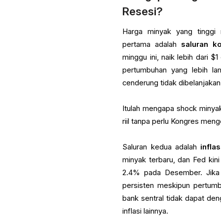
Resesi?
Harga minyak yang tinggi 
pertama adalah
saluran k
minggu ini, naik lebih dari
pertumbuhan yang lebih la
cenderung tidak dibelanjakan 
Itulah mengapa shock minyak
riil tanpa perlu Kongres men
Saluran kedua adalah
inflas
minyak terbaru, dan Fed kin
2.4% pada Desember. Jika h
persisten meskipun pertumb
bank sentral tidak dapat d
inflasi lainnya.