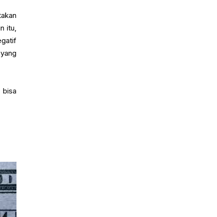
takan
 itu,
gatif
 yang
bisa