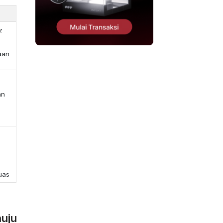
z
aan
an
uas
uju