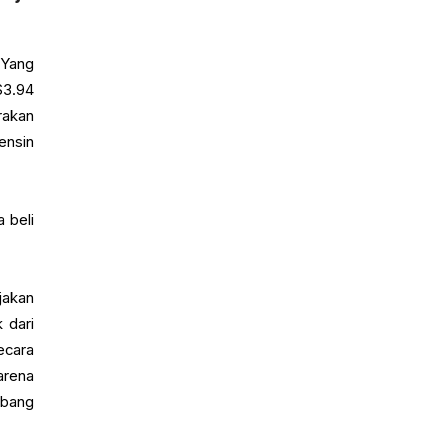
 Yang
$3.94
rakan
ensin
 beli
jakan
 dari
ecara
arena
mbang