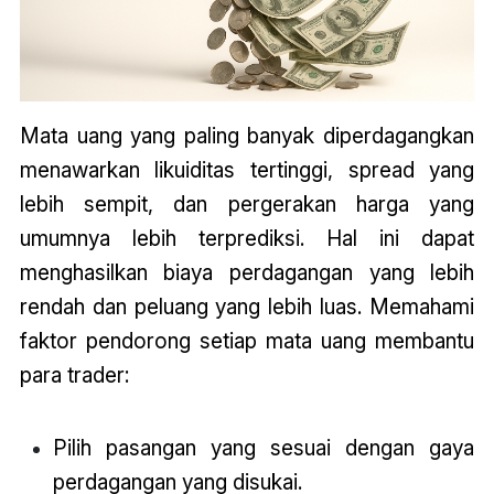
Mata uang yang paling banyak diperdagangkan
menawarkan likuiditas tertinggi, spread yang
lebih sempit, dan pergerakan harga yang
umumnya lebih terprediksi. Hal ini dapat
menghasilkan biaya perdagangan yang lebih
rendah dan peluang yang lebih luas. Memahami
faktor pendorong setiap mata uang membantu
para trader:
Pilih pasangan yang sesuai dengan gaya
perdagangan yang disukai.