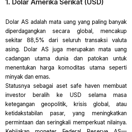
1. Dolar Amerika Serikat (USD)
Dolar AS adalah mata uang yang paling banyak
diperdagangkan secara global, mencakup
sekitar 88,5% dari seluruh transaksi valuta
asing. Dolar AS juga merupakan mata uang
cadangan utama dunia dan patokan untuk
menentukan harga komoditas utama seperti
minyak dan emas.
Statusnya sebagai aset safe haven membuat
investor beralih ke USD selama masa
ketegangan geopolitik, krisis global, atau
ketidakstabilan pasar, yang meningkatkan
permintaan dan seringkali memperkuat nilainya.
Kebijakan moneter Federal Reserve AS—