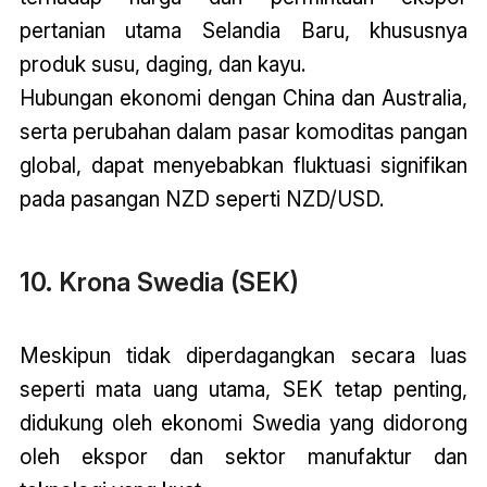
pertanian utama Selandia Baru, khususnya
produk susu, daging, dan kayu.
Hubungan ekonomi dengan China dan Australia,
serta perubahan dalam pasar komoditas pangan
global, dapat menyebabkan fluktuasi signifikan
pada pasangan NZD seperti NZD/USD.
10. Krona Swedia (SEK)
Meskipun tidak diperdagangkan secara luas
seperti mata uang utama, SEK tetap penting,
didukung oleh ekonomi Swedia yang didorong
oleh ekspor dan sektor manufaktur dan