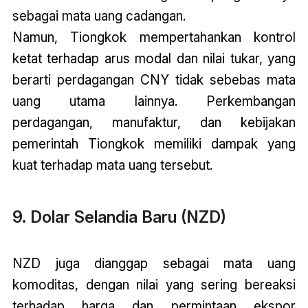
sebagai mata uang cadangan.
Namun, Tiongkok mempertahankan kontrol
ketat terhadap arus modal dan nilai tukar, yang
berarti perdagangan CNY tidak sebebas mata
uang utama lainnya. Perkembangan
perdagangan, manufaktur, dan kebijakan
pemerintah Tiongkok memiliki dampak yang
kuat terhadap mata uang tersebut.
9. Dolar Selandia Baru (NZD)
NZD juga dianggap sebagai mata uang
komoditas, dengan nilai yang sering bereaksi
terhadap harga dan permintaan ekspor