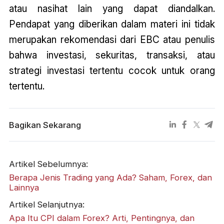
atau nasihat lain yang dapat diandalkan.
Pendapat yang diberikan dalam materi ini tidak
merupakan rekomendasi dari EBC atau penulis
bahwa investasi, sekuritas, transaksi, atau
strategi investasi tertentu cocok untuk orang
tertentu.
Bagikan Sekarang
Artikel Sebelumnya:
Berapa Jenis Trading yang Ada? Saham, Forex, dan
Lainnya
Artikel Selanjutnya:
Apa Itu CPI dalam Forex? Arti, Pentingnya, dan