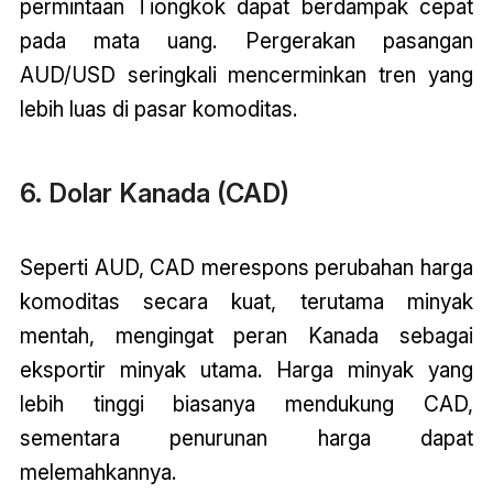
permintaan Tiongkok dapat berdampak cepat
pada mata uang. Pergerakan pasangan
AUD/USD seringkali mencerminkan tren yang
lebih luas di pasar komoditas.
6. Dolar Kanada (CAD)
Seperti AUD, CAD merespons perubahan harga
komoditas secara kuat, terutama minyak
mentah, mengingat peran Kanada sebagai
eksportir minyak utama. Harga minyak yang
lebih tinggi biasanya mendukung CAD,
sementara penurunan harga dapat
melemahkannya.