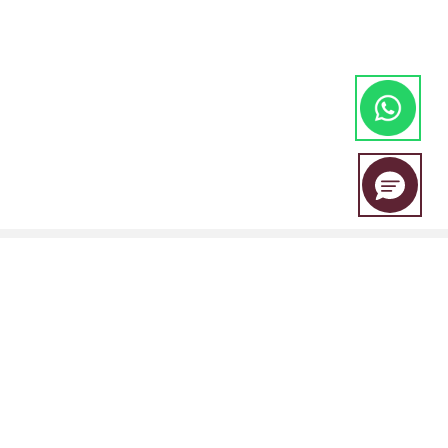
EBC Financial Group adalah merek bersama yang digunakan oleh
beberapa entitas, termasuk: