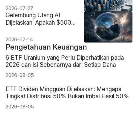
Tidak Bertahan
2026-07-27
Gelembung Utang AI
Dijelaskan: Apakah $500B
Pembiayaan AI Menjadi
Risiko Kredit?
2026-07-14
Pengetahuan Keuangan
6 ETF Uranium yang Perlu Diperhatikan pada
2026 dan Isi Sebenarnya dari Setiap Dana
2026-08-05
ETF Dividen Mingguan Dijelaskan: Mengapa
Tingkat Distribusi 50% Bukan Imbal Hasil 50%
2026-08-05