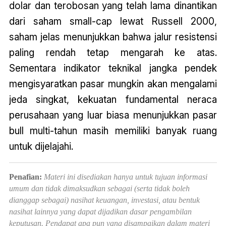
dolar dan terobosan yang telah lama dinantikan
dari saham small-cap lewat Russell 2000,
saham jelas menunjukkan bahwa jalur resistensi
paling rendah tetap mengarah ke atas.
Sementara indikator teknikal jangka pendek
mengisyaratkan pasar mungkin akan mengalami
jeda singkat, kekuatan fundamental neraca
perusahaan yang luar biasa menunjukkan pasar
bull multi-tahun masih memiliki banyak ruang
untuk dijelajahi.
Penafian:
Materi ini disediakan hanya untuk tujuan informasi
umum dan tidak dimaksudkan sebagai (serta tidak boleh
dianggap sebagai) nasihat keuangan, investasi, atau bentuk
nasihat lainnya yang dapat dijadikan dasar pengambilan
keputusan. Pendapat apa pun yang disampaikan dalam materi