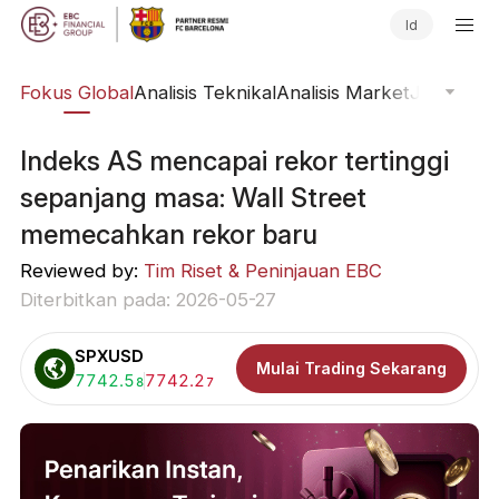
Id
ine
Fokus Global
Analisis Teknikal
Analisis Market
Jurnal Pa
Indeks AS mencapai rekor tertinggi
sepanjang masa: Wall Street
memecahkan rekor baru
Reviewed by:
Tim Riset & Peninjauan EBC
Diterbitkan pada: 2026-05-27
SPXUSD
Mulai Trading Sekarang
Beli:
7742.5
Jual:
7742.2
8
7