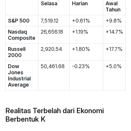
Selasa
Harian
Awal
Tahun
S&P 500
7,519.12
+0.61%
+9.8%
Nasdaq
26,656.18
+1.19%
+14.7%
Composite
Russell
2,920.54
+1.80%
+17.7%
2000
Dow
50,461.68
-0.23%
+5.0%
Jones
Industrial
Average
Realitas Terbelah dari Ekonomi
Berbentuk K