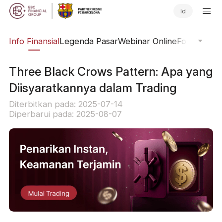
Id
ing
Info Finansial
Legenda Pasar
Webinar Online
Fokus Glob
Three Black Crows Pattern: Apa yang
Diisyaratkannya dalam Trading
Diterbitkan pada: 2025-07-14
Diperbarui pada: 2025-08-07