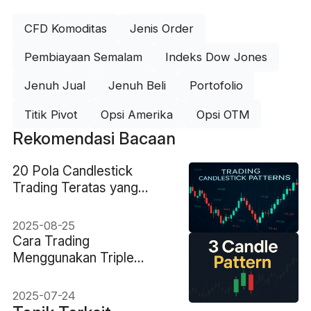
CFD Komoditas
Jenis Order
Pembiayaan Semalam
Indeks Dow Jones
Jenuh Jual
Jenuh Beli
Portofolio
Titik Pivot
Opsi Amerika
Opsi OTM
Rekomendasi Bacaan
20 Pola Candlestick
Trading Teratas yang
Harus Diketahui Setiap
Trader
2025-08-25
Cara Trading
Menggunakan Triple
Candle Pattern: Panduan
Lengkap
2025-07-24