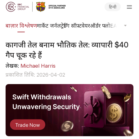
हिन्दी
ेषण
बाज़ार विश्लेषण
मार्केट जर्नल
ट्रेडिंग सॉफ़्टवेयर
ऑर्डर फ्लो
EA टूलकिट
ट्र
कागजी तेल बनाम भौतिक तेल: व्यापारी $40
गैप चूक रहे हैं
लेखक:
Michael Harris
प्रकाशित तिथि: 2026-04-02