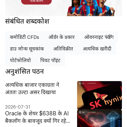
पंजीकरण
संबंधित शब्दकोश
कमोडिटी CFDs
ऑर्डर के प्रकार
ओवरनाइट फंडिंग
डाउ जोन्स सूचकांक
अतिविक्रीत
अत्यधिक खरीदी
पोर्टफोलियो
पिवट पॉइंट
अनुशंसित पठन
अत्यधिक बाजार एकाग्रता ने
अंततः उल्टा असर दिखाया
2026-07-31
Oracle के शेयर $638B के AI
बैकलॉग के बावजूद क्यों गिर रहे