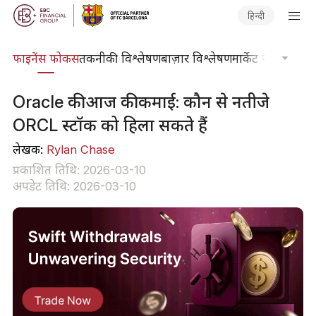
हिन्दी
र्स
फाइनेंस फोकस
तकनीकी विश्लेषण
बाज़ार विश्लेषण
मार्केट जर्नल
ट्रेडिंग
Oracle की आज की कमाई: कौन से नतीजे
ORCL स्टॉक को हिला सकते हैं
लेखक:
Rylan Chase
प्रकाशित तिथि: 2026-03-10
अपडेट तिथि: 2026-03-10