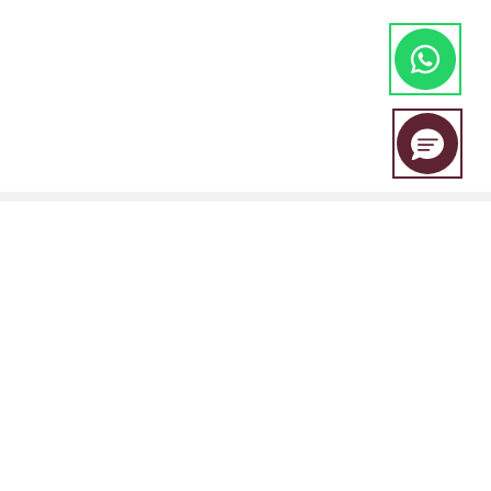
EBC Financial Group es una marca compartida por un grupo de
entidades que incluye:
EBC Financial Group (SVG) LLC está autorizada por la Autoridad de
Servicios Financieros de San Vicente y las Granadinas (SVGFSA), y el
número de registro de la empresa es 353 LLC 2020, con domicilio