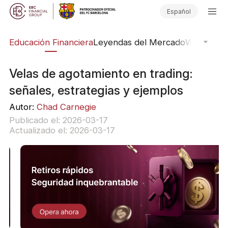
Español
ing
Educación Financiera
Leyendas del Mercado
Webinars
E
Velas de agotamiento en trading:
señales, estrategias y ejemplos
Autor:
Chad Carnegie
Publicado el: 2026-03-17
Actualizado el: 2026-03-17