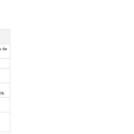
s de
ia.