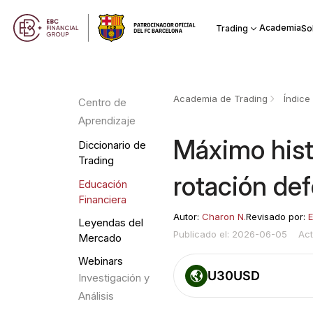
Academia
Trading
So
Academia de Trading
Índice
Centro de
Aprendizaje
Máximo hist
Diccionario de
Trading
rotación def
Educación
Financiera
Autor:
Charon N.
Revisado por:
E
Leyendas del
Publicado el: 2026-06-05
Act
Mercado
Webinars
U30USD
Investigación y
Análisis