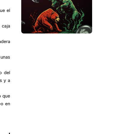
ue el
 caja
adera
 unas
o del
s y a
o que
eo en