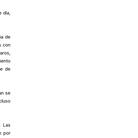
 día,
ia de
s con
aros,
iento
le de
an se
cluso
. Las
n por