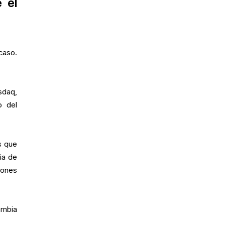
 el
caso.
sdaq,
o del
s que
ia de
iones
ambia