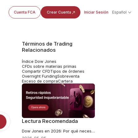
Cuenta FCA
Crear Cuenta
Iniciar Sesión
Español
Términos de Trading
Relacionados
Índice Dow Jones
CFDs sobre materias primas
Compartir CFD
Tipos de órdenes
Overnight Funding
Sobreventa
Exceso de compra
Cartera
Lectura Recomendada
Dow Jones en 2026: Por qué necesita una revisión más exhaustiva