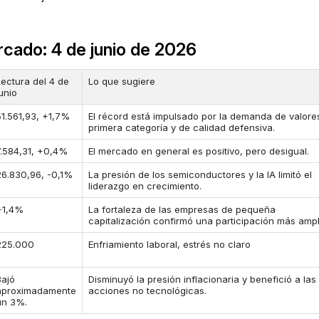
rcado: 4 de junio de 2026
Lectura del 4 de
Lo que sugiere
junio
51.561,93, +1,7%
El récord está impulsado por la demanda de valore
primera categoría y de calidad defensiva.
7.584,31, +0,4%
El mercado en general es positivo, pero desigual.
26.830,96, -0,1%
La presión de los semiconductores y la IA limitó el
liderazgo en crecimiento.
+1,4%
La fortaleza de las empresas de pequeña
capitalización confirmó una participación más ampl
225.000
Enfriamiento laboral, estrés no claro
Bajó
Disminuyó la presión inflacionaria y benefició a las
aproximadamente
acciones no tecnológicas.
un 3%.