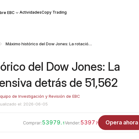
Actividades
Copy Trading
bre EBC
Máximo histórico del Dow Jones: La rotación defensiva detrás de 51,562
órico del Dow Jones: La
ensiva detrás de 51,562
quipo de Investigación y Revisión de EBC
ualizado el: 2026-06-05
53979.
5397
Opera ahora
Comprar:
Vender:
1
7