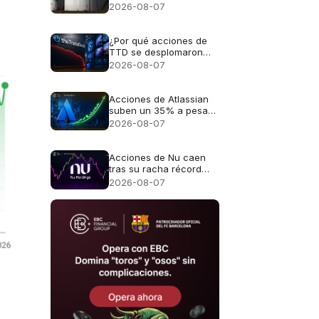
del Reporte Financiero
2026-08-07
¿Por qué acciones de
TTD se desplomaron
casi un 30%?
2026-08-07
Acciones de Atlassian
suben un 35% a pesar
de unas perspectivas
2026-08-07
de crecimiento del 13%
Acciones de Nu caen
tras su racha récord
mientras se convierte
2026-08-07
en banco