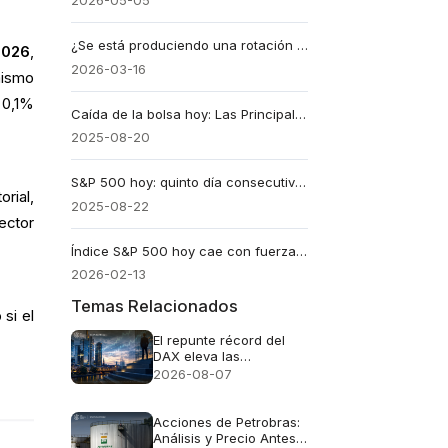
2026-05-05
¿Se está produciendo una rotación de mercado? Los sectores que lideran en 2026
2026
,
2026-03-16
mismo
 0,1%
Caída de la bolsa hoy: Las Principales Causas que Debes Conocer
2025-08-20
S&P 500 hoy: quinto día consecutivo de caídas en Wall Street
rial,
2025-08-22
ector
Índice S&P 500 hoy cae con fuerza por temores sobre la inteligencia artificial
2026-02-13
Temas Relacionados
si el
El repunte récord del
DAX eleva las
expectativas de
2026-08-07
ganancias para las
acciones alemanas
Acciones de Petrobras:
Análisis y Precio Antes