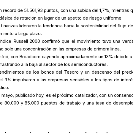
 récord de 51.561,93 puntos, con una subida del 1,7%, mientras q
lásica de rotación en lugar de un apetito de riesgo uniforme.
inanzas lideraron la tendencia hacia la sostenibilidad del flujo de
imiento a largo plazo.
 índice Russell 2000 confirmó que el movimiento tuvo una verd
o solo una concentración en las empresas de primera línea.
 enfrió, con Broadcom cayendo aproximadamente un 13% debido a
rrastrando a la baja al sector de los semiconductores.
endimientos de los bonos del Tesoro y un descenso del preci
el 3% impulsaron a las empresas sensibles a los tipos de interé
lico.
 mayo, publicado hoy, es el próximo catalizador, con un consens
ntre 80.000 y 85.000 puestos de trabajo y una tasa de desempl